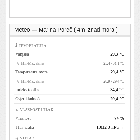
Meteo — Marina Poreč ( 4m iznad mora )
🌡 TEMPERATURA
Vanjska
29,3 °C
↳ Min/Max danas
25,4 / 31,1 °C
Temperatura mora
29,4 °C
↳ Min/Max danas
28,9 / 29,4 °C
Indeks topline
34,4 °C
Osjet hladnoće
29,4 °C
💧 VLAŽNOST I TLAK
Vlažnost
74 %
Tlak zraka
1.012,3 hPa →
💨 VJETAR