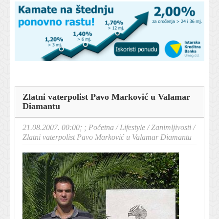
Zlatni vaterpolist Pavo Marković u Valamar
Diamantu
21.08.2007. 00:00; ;
Početna
/
Lifestyle
/
Zanimljivosti
/
Zlatni vaterpolist Pavo Marković u Valamar Diamantu