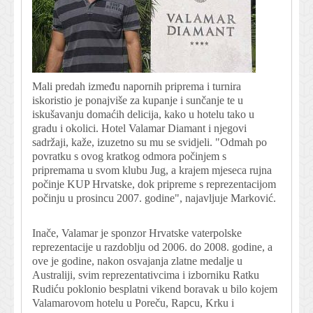
Mali predah između napornih priprema i turnira
iskoristio je ponajviše za kupanje i sunčanje te u
iskušavanju domaćih delicija, kako u hotelu tako u
gradu i okolici. Hotel Valamar Diamant i njegovi
sadržaji, kaže, izuzetno su mu se svidjeli. "Odmah po
povratku s ovog kratkog odmora počinjem s
pripremama u svom klubu Jug, a krajem mjeseca rujna
počinje KUP Hrvatske, dok pripreme s reprezentacijom
počinju u prosincu 2007. godine", najavljuje Marković.
Inače, Valamar je sponzor Hrvatske vaterpolske
reprezentacije u razdoblju od 2006. do 2008. godine, a
ove je godine, nakon osvajanja zlatne medalje u
Australiji, svim reprezentativcima i izborniku Ratku
Rudiću poklonio besplatni vikend boravak u bilo kojem
Valamarovom hotelu u Poreču, Rapcu, Krku i