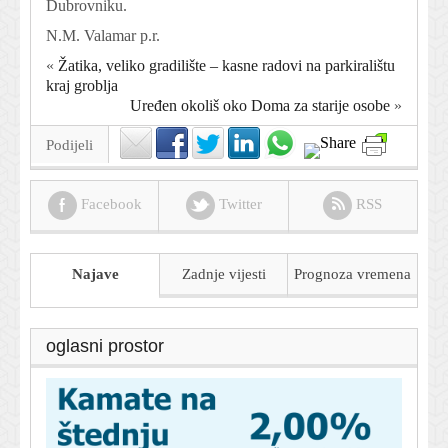
Dubrovniku.
N.M. Valamar p.r.
«
Žatika, veliko gradilište – kasne radovi na parkiralištu
kraj groblja
Uređen okoliš oko Doma za starije osobe
»
Podijeli
Facebook
Twitter
RSS
Najave
Zadnje vijesti
Prognoza
vremena
oglasni prostor