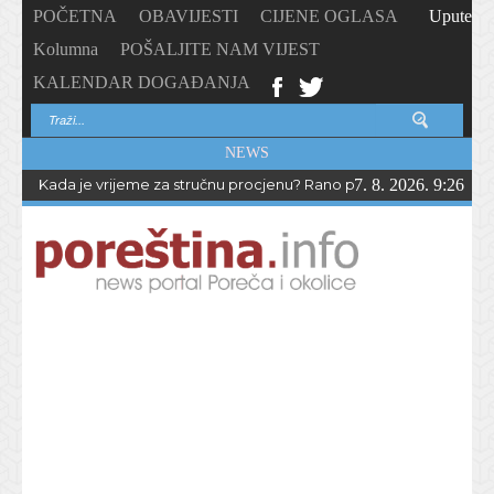
POČETNA
OBAVIJESTI
CIJENE OGLASA
Upute
Kolumna
POŠALJITE NAM VIJEST
KALENDAR DOGAĐANJA
NEWS
Kada je vrijeme za stručnu procjenu? Rano prepoznavanje odstup
7. 8. 2026. 9:26