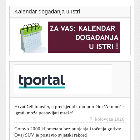
Kalendar događanja u Istri
T-portal.hr
Poznati hrvatski VAR sudac pretučen u Osijeku: Pronašli
ga kako leži na cesti
7. kolovoza 2026.
Hrvat želi transfer, a predsjednik mu poručio: 'Ako neće
igrati, može postavljati mreže'
7. kolovoza 2026.
Gotovo 2000 kilometara bez punjenja i točenja goriva:
Ovaj SUV je postavio svjetski rekord
7. kolovoza 2026.