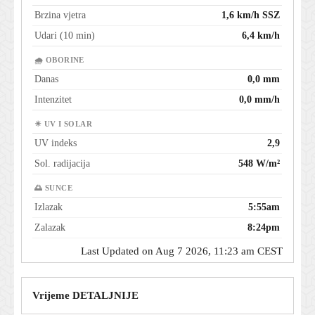
Brzina vjetra
1,6 km/h SSZ
Udari (10 min)
6,4 km/h
🌧 OBORINE
Danas
0,0 mm
Intenzitet
0,0 mm/h
☀ UV I SOLAR
UV indeks
2,9
Sol. radijacija
548 W/m²
🌅 SUNCE
Izlazak
5:55am
Zalazak
8:24pm
Last Updated on Aug 7 2026, 11:23 am CEST
Vrijeme DETALJNIJE