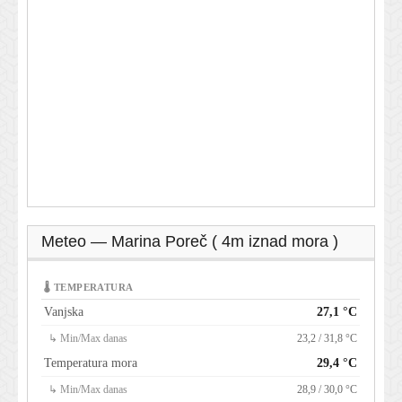
Meteo — Marina Poreč ( 4m iznad mora )
🌡 TEMPERATURA
Vanjska
27,1 °C
↳ Min/Max danas
23,2 / 31,8 °C
Temperatura mora
29,4 °C
↳ Min/Max danas
28,9 / 30,0 °C