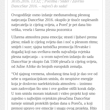
30.05.2016. 13:32; ;
Početna
/
Slider
/
Završio
DanceStar 2016. – najveći do sada!
Ovogodišnje osmo izdanje međunarodnog plesnog
natjecanja DanceStar 2016. okupilo je tisuće rasplesanih
natjecatelja iz cijelog svijeta, a Poreč je pet dana bio
velika, vesela i šarena plesna pozornica
Užarena atmosfera puna emocija; strasti i ljubavi prema
plesu; mladi iz cijelog svijeta dan i noć u plesnom ritmu;
smijeh i suze; sjajna turistička promocija Hrvatske i
događaj koji nas uvrštava među najvažnija svjetska
plesna natjecanja – u svom najvećem izdanju do sada
DanceStar je okupio čak 5500 plesača iz cijelog svijeta,
od Južne Afrike do brojnih europskih zemalja.
“Od sjajnog vremena, uhodanog tima koji je dao sve od
sebe u organizacijskom smislu, do neopisive energije
koja je doslovno naelektrizirala atmosferu – iznimno
sam zadovoljan što smo i ove godine otišli korak dalje.
U tom smislu moram istaknuti i video projekt koji smo
zajedno s najboljim svjetskim plesačima DanceStar
turneje snimali proteklih tjedan dana u Poreču, a koji
prenosi upravo sve emocije i snagu ovog projekta. Htio