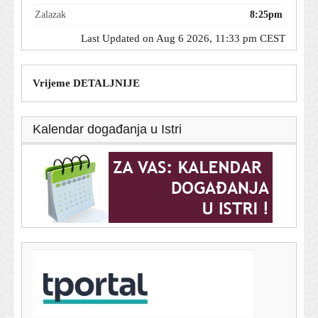
Zalazak
8:25pm
Last Updated on Aug 6 2026, 11:33 pm CEST
Vrijeme DETALJNIJE
Kalendar događanja u Istri
T-portal.hr
Ključni minerali ruše rekorde: Cijena samo jednog
porasla je za 622 posto
6. kolovoza 2026.