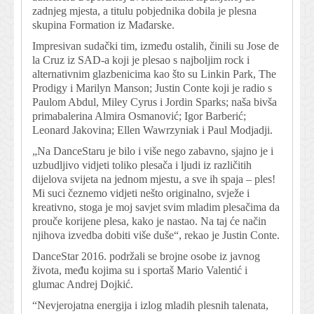
zadnjeg mjesta, a titulu pobjednika dobila je plesna
skupina Formation iz Mađarske.
Impresivan sudački tim, između ostalih, činili su Jose de
la Cruz iz SAD-a koji je plesao s najboljim rock i
alternativnim glazbenicima kao što su Linkin Park, The
Prodigy i Marilyn Manson; Justin Conte koji je radio s
Paulom Abdul, Miley Cyrus i Jordin Sparks; naša bivša
primabalerina Almira Osmanović; Igor Barberić;
Leonard Jakovina; Ellen Wawrzyniak i Paul Modjadji.
„Na DanceStaru je bilo i više nego zabavno, sjajno je i
uzbudljivo vidjeti toliko plesača i ljudi iz različitih
dijelova svijeta na jednom mjestu, a sve ih spaja – ples!
Mi suci čeznemo vidjeti nešto originalno, svježe i
kreativno, stoga je moj savjet svim mladim plesačima da
prouče korijene plesa, kako je nastao. Na taj će način
njihova izvedba dobiti više duše“, rekao je Justin Conte.
DanceStar 2016. podržali se brojne osobe iz javnog
života, među kojima su i sportaš Mario Valentić i
glumac Andrej Dojkić.
“Nevjerojatna energija i izlog mladih plesnih talenata,