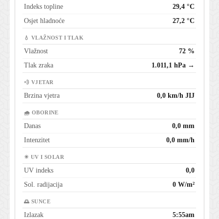
Indeks topline
29,4 °C
Osjet hladnoće
27,2 °C
💧 VLAŽNOST I TLAK
Vlažnost
72 %
Tlak zraka
1.011,1 hPa →
💨 VJETAR
Brzina vjetra
0,0 km/h JIJ
🌧 OBORINE
Danas
0,0 mm
Intenzitet
0,0 mm/h
☀ UV I SOLAR
UV indeks
0,0
Sol. radijacija
0 W/m²
🌅 SUNCE
Izlazak
5:55am