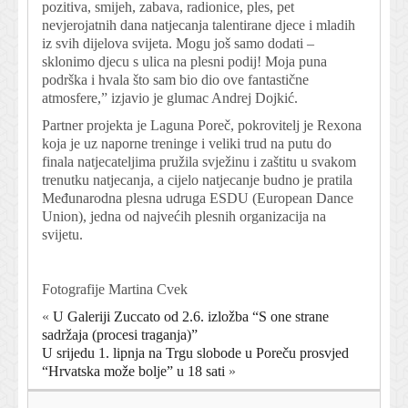
pozitiva, smijeh, zabava, radionice, ples, pet
nevjerojatnih dana natjecanja talentirane djece i mladih
iz svih dijelova svijeta. Mogu još samo dodati –
sklonimo djecu s ulica na plesni podij! Moja puna
podrška i hvala što sam bio dio ove fantastične
atmosfere,” izjavio je glumac Andrej Dojkić.
Partner projekta je Laguna Poreč, pokrovitelj je Rexona
koja je uz naporne treninge i veliki trud na putu do
finala natjecateljima pružila svježinu i zaštitu u svakom
trenutku natjecanja, a cijelo natjecanje budno je pratila
Međunarodna plesna udruga ESDU (European Dance
Union), jedna od najvećih plesnih organizacija na
svijetu.
Fotografije Martina Cvek
«
U Galeriji Zuccato od 2.6. izložba “S one strane
sadržaja (procesi traganja)”
U srijedu 1. lipnja na Trgu slobode u Poreču prosvjed
“Hrvatska može bolje” u 18 sati
»