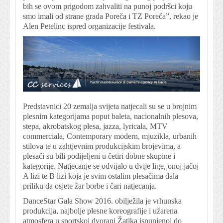
bih se ovom prigodom zahvaliti na punoj podršci koju
smo imali od strane grada Poreča i TZ Poreča”, rekao je
Alen Petelinc ispred organizacije festivala.
Predstavnici 20 zemalja svijeta natjecali su se u brojnim
plesnim kategorijama poput baleta, nacionalnih plesova,
stepa, akrobatskog plesa, jazza, lyricala, MTV
commerciala, Contemporary modern, mjuzikla, urbanih
stilova te u zahtjevnim produkcijskim brojevima, a
plesači su bili podijeljeni u četiri dobne skupine i
kategorije. Natjecanje se odvijalo u dvije lige, onoj jačoj
A lizi te B lizi koja je svim ostalim plesačima dala
priliku da osjete žar borbe i čari natjecanja.
DanceStar Gala Show 2016. obilježila je vrhunska
produkcija, najbolje plesne koreografije i užarena
atmosfera u sportskoj dvorani Žatika ispunjenoj do