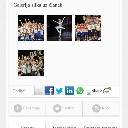
Galerija slika uz članak
Podijeli
Facebook
Twitter
RSS
Najave
Zadnje vijesti
Prognoza
vremena