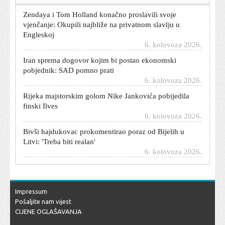
Zendaya i Tom Holland konačno proslavili svoje
vjenčanje: Okupili najbliže na privatnom slavlju u
Engleskoj
6. kolovoza 2026.
Iran sprema dogovor kojim bi postao ekonomski
pobjednik: SAD pomno prati
6. kolovoza 2026.
Rijeka majstorskim golom Nike Jankovića pobijedila
finski Ilves
6. kolovoza 2026.
Bivši hajdukovac prokomentirao poraz od Bijelih u
Litvi: 'Treba biti realan'
6. kolovoza 2026.
Rijeka dovela mladog hrvatskog reprezentativca iz
Stuttgarta?
6. kolovoza 2026.
Impressum
Stiže kratki predah od paklene vrućine: Pogledajte gdje
Pošaljite nam vijest
će biti najugodnije
CIJENE OGLAŠAVANJA
6. kolovoza 2026.