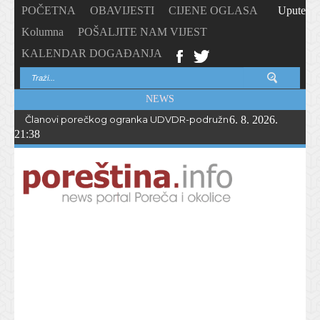
POČETNA
OBAVIJESTI
CIJENE OGLASA
Upute
Kolumna
POŠALJITE NAM VIJEST
KALENDAR DOGAĐANJA
NEWS
Članovi porečkog ogranka UDVDR-podružnice Istarske županije
6. 8. 2026.
21:38