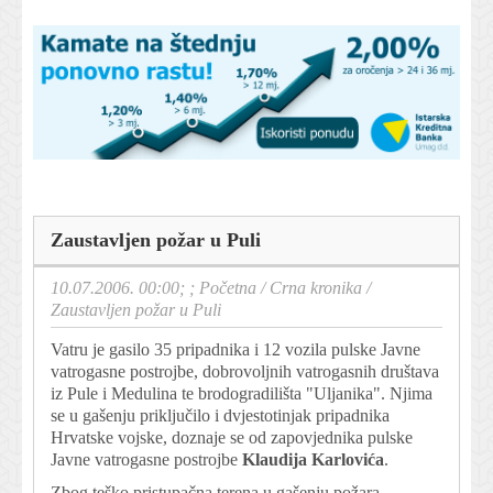
Zaustavljen požar u Puli
10.07.2006. 00:00; ;
Početna
/
Crna kronika
/
Zaustavljen požar u Puli
Vatru je gasilo 35 pripadnika i 12 vozila pulske Javne
vatrogasne postrojbe, dobrovoljnih vatrogasnih društava
iz Pule i Medulina te brodogradilišta "Uljanika". Njima
se u gašenju priključilo i dvjestotinjak pripadnika
Hrvatske vojske, doznaje se od zapovjednika pulske
Javne vatrogasne postrojbe
Klaudija Karlovića
.
Zbog teško pristupačna terena u gašenju požara