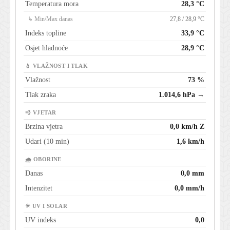
Temperatura mora
28,3 °C
↳ Min/Max danas
27,8 / 28,9 °C
Indeks topline
33,9 °C
Osjet hladnoće
28,9 °C
💧 VLAŽNOST I TLAK
Vlažnost
73 %
Tlak zraka
1.014,6 hPa →
💨 VJETAR
Brzina vjetra
0,0 km/h Z
Udari (10 min)
1,6 km/h
🌧 OBORINE
Danas
0,0 mm
Intenzitet
0,0 mm/h
☀ UV I SOLAR
UV indeks
0,0