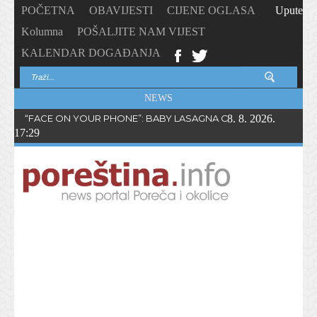
POČETNA
OBAVIJESTI
CIJENE OGLASA
Upute
Kolumna
POŠALJITE NAM VIJEST
KALENDAR DOGAĐANJA
NEWS
“FACE ON YOUR PHONE”: BABY LASAGNA OBJAVIO NOVI SING
8. 8. 2026.
17:29