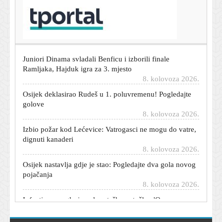
T-portal.hr
Butković razgovarao sa strojovođom: 'Pred mirovinom
je, izbjegao je smrt'
8. kolovoza 2026.
Juniori Dinama svladali Benficu i izborili finale
Ramljaka, Hajduk igra za 3. mjesto
8. kolovoza 2026.
Osijek deklasirao Rudeš u 1. poluvremenu! Pogledajte
golove
8. kolovoza 2026.
Izbio požar kod Lećevice: Vatrogasci ne mogu do vatre,
dignuti kanaderi
8. kolovoza 2026.
Osijek nastavlja gdje je stao: Pogledajte dva gola novog
pojačanja
8. kolovoza 2026.
Infantino se oglasio nakon teške optužbe: 'One su
kategorički neistinite'
8. kolovoza 2026.