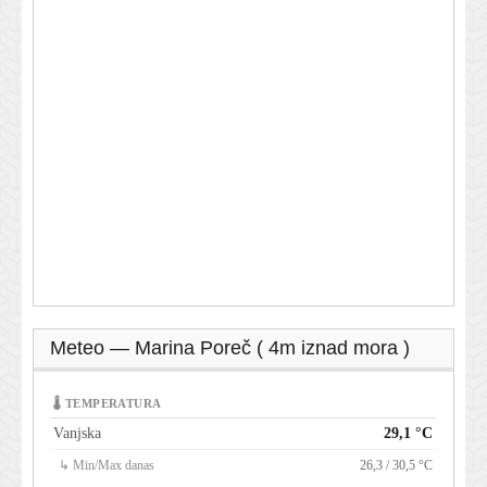
Meteo — Marina Poreč ( 4m iznad mora )
🌡 TEMPERATURA
Vanjska
29,1 °C
↳ Min/Max danas
26,3 / 30,5 °C