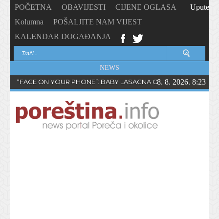
POČETNA
OBAVIJESTI
CIJENE OGLASA
Upute
Kolumna
POŠALJITE NAM VIJEST
KALENDAR DOGAĐANJA
NEWS
“FACE ON YOUR PHONE”: BABY LASAGNA OBJAVIO NOVI SING
8. 8. 2026. 8:23