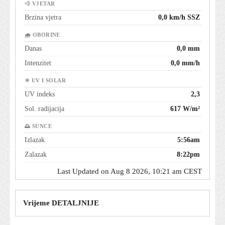
💨 VJETAR
Brzina vjetra
0,0 km/h SSZ
🌧 OBORINE
Danas
0,0 mm
Intenzitet
0,0 mm/h
☀ UV I SOLAR
UV indeks
2,3
Sol. radijacija
617 W/m²
🌅 SUNCE
Izlazak
5:56am
Zalazak
8:22pm
Last Updated on Aug 8 2026, 10:21 am CEST
Vrijeme DETALJNIJE