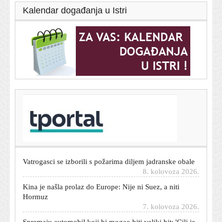
Kalendar događanja u Istri
T-portal.hr
Španjolska uhitila 77 krijumčara ljudi i droge: Akcija
nema veze s Ceutom
8. kolovoza 2026.
Vatrogasci se izborili s požarima diljem jadranske obale
8. kolovoza 2026.
Kina je našla prolaz do Europe: Nije ni Suez, a niti
Hormuz
7. kolovoza 2026.
Spremaju automobil koji bi mogao biti veliki hit: 'Cilj je