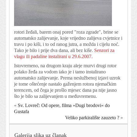
rotori žeđali, barem onaj pored "roza zgrade", brine se
automatsko zalijevanje, koje vrijedno zalijeva cvjetnice i
travu i po kiši, i to od ranog jutra, a možda i cijelu noć.
Tako je bilo i prije dva dana, ali bez kiše.
Senzori za
vlagu ili padaline instalirani u 29.6.2007.
Istovremeno, na drugom kraju aleje murvi drugi rotor
polako žeđa za vodom iako je i tamo instalirano
automatsko zalijevanje. Prema neslužbenoj izjavi uzrok
je tome oštećenje nastalo gaženjem rotora njemačkim
terencem, od čega je prošlo mjesec dana pa nije jasno
što je bilo sa zalijevanjem u međuvremenu.
«
Sv. Lovreč: Od opere, filma »Dugi brodovi« do
Gustafa
Veliko parkiralište zauzeto ?
»
Galerija slika uz članak