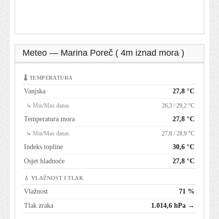
Meteo — Marina Poreč ( 4m iznad mora )
🌡 TEMPERATURA
Vanjska
27,8 °C
↳ Min/Max danas
26,3 / 29,2 °C
Temperatura mora
27,8 °C
↳ Min/Max danas
27,8 / 28,9 °C
Indeks topline
30,6 °C
Osjet hladnoće
27,8 °C
💧 VLAŽNOST I TLAK
Vlažnost
71 %
Tlak zraka
1.014,6 hPa →