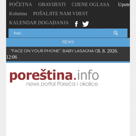
POČETNA
OBAVIJESTI
CIJENE OGLASA
Upute
Kolumna
POŠALJITE NAM VIJEST
KALENDAR DOGAĐANJA
NEWS
“FACE ON YOUR PHONE”: BABY LASAGNA OBJAVIO NOVI SING
8. 8. 2026.
12:06