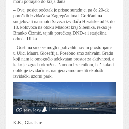
moru potrajalo do kraja dana.
– Ovaj posjet početak je prisne suradnje, pa će 20-ak
porečkih izviđača sa Zagrepčanima i Goričanima
sudjelovati na smotri Saveza izviđača Hrvatske od 9. do
18. kolovoza na otoku Mladost kraj Šibenika, rekao je
Branko Čizmić, tajnik porečkog DND-a i starješina
odreda Ulika.
– Gostima smo se mogli i pohvaliti novim prostorijama
u Ulici Maura Gioseffija. Posebno smo zahvalni Gradu
koji nam je omogućio adekvatan prostor za aktivnosti, a
kako je zgrada okružena šumom i zelenilom, baš kako i
dolikuje izviđačima, namjeravamo urediti ekološki
izviđački uzorni park.
K.K., Glas Istre