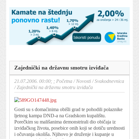
Zajednički na državnu smotru izviđača
21.07.2006. 00:00; ;
Početna
/
Novosti
/
Svakodnevnica
/
Zajednički na državnu smotru izviđača
Gosti su s domaćinima obišli grad te pohodili polaznike
ljetnog kampa DND-a na Gradskom kupalištu.
Porečkim su mališanima demonstrirali dio običaja iz
izviđačkog života, posebice onih koji se dotiču urednosti
i očuvanja okoliša. Njihovo je druženje i kupanje u