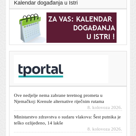
Kalendar događanja u Istri
T-portal.hr
Obilježena predaja kordunskog korpusa: 'Sjećanje čuvati
bez mržnje, ali s ponosom'
8. kolovoza 2026.
Ove nedjelje nema zabrane teretnog prometa u
Njemačkoj: Krenule alternative riječnim rutama
8. kolovoza 2026.
Ministarstvo zdravstva o sudaru vlakova: Šest putnika je
teško ozlijeđeno, 14 lakše
8. kolovoza 2026.
Objavljena nova snimka makljaže BBB-a i Torcide u