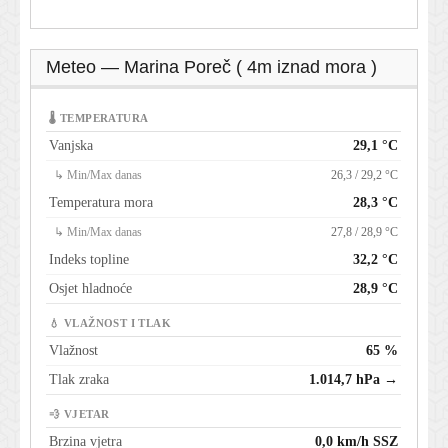
Meteo — Marina Poreč ( 4m iznad mora )
🌡 TEMPERATURA
Vanjska
29,1 °C
↳ Min/Max danas
26,3 / 29,2 °C
Temperatura mora
28,3 °C
↳ Min/Max danas
27,8 / 28,9 °C
Indeks topline
32,2 °C
Osjet hladnoće
28,9 °C
💧 VLAŽNOST I TLAK
Vlažnost
65 %
Tlak zraka
1.014,7 hPa →
💨 VJETAR
Brzina vjetra
0,0 km/h SSZ