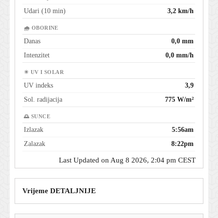
Udari (10 min)
3,2 km/h
🌧 OBORINE
Danas
0,0 mm
Intenzitet
0,0 mm/h
☀ UV I SOLAR
UV indeks
3,9
Sol. radijacija
775 W/m²
🌅 SUNCE
Izlazak
5:56am
Zalazak
8:22pm
Last Updated on Aug 8 2026, 2:04 pm CEST
Vrijeme DETALJNIJE