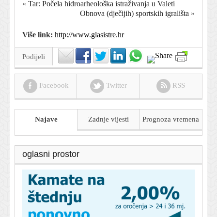
«
Tar: Počela hidroarheološka istraživanja u Valeti
Obnova (dječijih) sportskih igrališta
»
Više link:
http://www.glasistre.hr
Podijeli
Facebook
Twitter
RSS
Najave
Zadnje vijesti
Prognoza
vremena
oglasni prostor