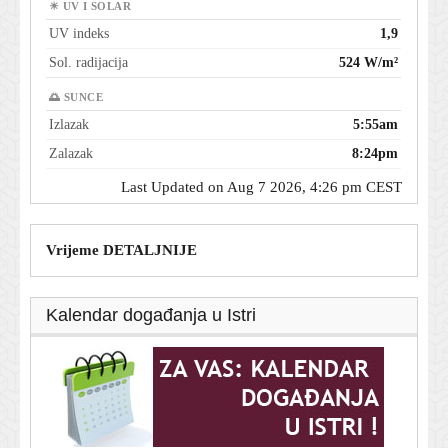
☀ UV I SOLAR
UV indeks
1,9
Sol. radijacija
524 W/m²
🌅 SUNCE
Izlazak
5:55am
Zalazak
8:24pm
Last Updated on Aug 7 2026, 4:26 pm CEST
Vrijeme DETALJNIJE
Kalendar događanja u Istri