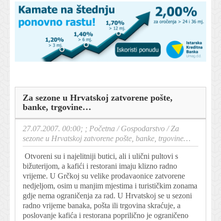
Za sezone u Hrvatskoj zatvorene pošte,
banke, trgovine…
27.07.2007. 00:00; ;
Početna
/
Gospodarstvo
/
Za
sezone u Hrvatskoj zatvorene pošte, banke, trgovine…
Otvoreni su i najelitniji butici, ali i ulični pultovi s
bižuterijom, a kafići i restorani imaju klizno radno
vrijeme. U Grčkoj su velike prodavaonice zatvorene
nedjeljom, osim u manjim mjestima i turističkim zonama
gdje nema ograničenja za rad. U Hrvatskoj se u sezoni
radno vrijeme banaka, pošta ili trgovina skraćuje, a
poslovanje kafića i restorana poprilično je ograničeno