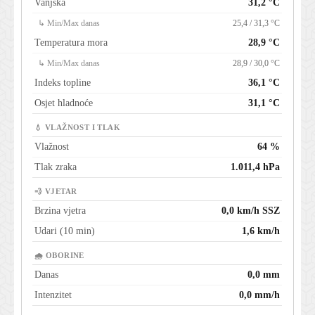
Vanjska
31,2 °C
↳ Min/Max danas
25,4 / 31,3 °C
Temperatura mora
28,9 °C
↳ Min/Max danas
28,9 / 30,0 °C
Indeks topline
36,1 °C
Osjet hladnoće
31,1 °C
💧 VLAŽNOST I TLAK
Vlažnost
64 %
Tlak zraka
1.011,4 hPa
💨 VJETAR
Brzina vjetra
0,0 km/h SSZ
Udari (10 min)
1,6 km/h
🌧 OBORINE
Danas
0,0 mm
Intenzitet
0,0 mm/h