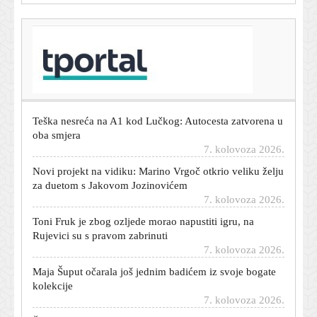
T-portal.hr
Dalić postaje najplaćeniji hrvatski trener u povijesti. Evo
koji je na svjetskoj ljestvici
7. kolovoza 2026.
Teška nesreća na A1 kod Lučkog: Autocesta zatvorena u
oba smjera
7. kolovoza 2026.
Novi projekt na vidiku: Marino Vrgoč otkrio veliku želju
za duetom s Jakovom Jozinovićem
7. kolovoza 2026.
Toni Fruk je zbog ozljede morao napustiti igru, na
Rujevici su s pravom zabrinuti
7. kolovoza 2026.
Maja Šuput očarala još jednim badićem iz svoje bogate
kolekcije
7. kolovoza 2026.
Želite mobitelom snimiti nadolazeću veliku pomrčinu