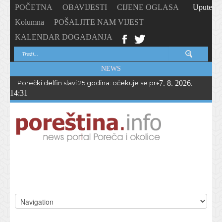
POČETNA
OBAVIJESTI
CIJENE OGLASA
Upute
Kolumna
POŠALJITE NAM VIJEST
KALENDAR DOGAĐANJA
NEWS
Porečki delfin slavi 25 godina: očekuje se preko 1.700 sudionika 
7. 8. 2026.
14:31