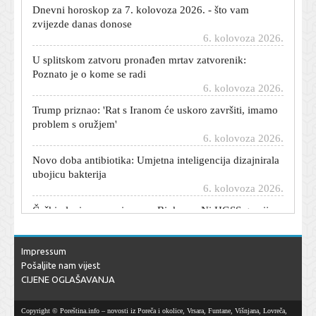
Dnevni horoskop za 7. kolovoza 2026. - što vam
zvijezde danas donose
6. kolovoza 2026.
U splitskom zatvoru pronađen mrtav zatvorenik:
Poznato je o kome se radi
6. kolovoza 2026.
Trump priznao: 'Rat s Iranom će uskoro završiti, imamo
problem s oružjem'
6. kolovoza 2026.
Novo doba antibiotika: Umjetna inteligencija dizajnirala
ubojicu bakterija
6. kolovoza 2026.
Češki planinar preminuo na Biokovu: Ni HGSS ga nije
mogao spasiti
6. kolovoza 2026.
Ključni minerali ruše rekorde: Cijena samo jednog
Impressum
porasla je za 622 posto
Pošaljite nam vijest
6. kolovoza 2026.
CIJENE OGLAŠAVANJA
Zendaya i Tom Holland konačno proslavili svoje
Copyright © Poreština.info – novosti iz Poreča i okolice, Vrsara, Funtane, Višnjana, Lovreča,
vjenčanje: Okupili najbliže na privatnom slavlju u