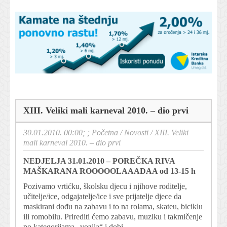
XIII. Veliki mali karneval 2010. – dio prvi
30.01.2010. 00:00; ;
Početna
/
Novosti
/
XIII. Veliki
mali karneval 2010. – dio prvi
NEDJELJA 31.01.2010 – POREČKA RIVA
MAŠKARANA ROOOOOLAAADAA od 13-15 h
Pozivamo vrtićku, školsku djecu i njihove roditelje,
učitelje/ice, odgajatelje/ice i sve prijatelje djece da
maskirani dođu na zabavu i to na rolama, skateu, biciklu
ili romobilu. Prirediti ćemo zabavu, muziku i takmičenje
po kategorijama „vozila“ i dobi.