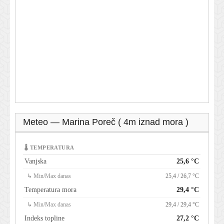
Meteo — Marina Poreč ( 4m iznad mora )
🌡 TEMPERATURA
Vanjska
25,6 °C
↳ Min/Max danas
25,4 / 26,7 °C
Temperatura mora
29,4 °C
↳ Min/Max danas
29,4 / 29,4 °C
Indeks topline
27,2 °C