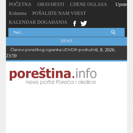
POČETNA
OBAVIJESTI
CIJENE OGLASA
Upute
Kolumna
POŠALJITE NAM VIJEST
KALENDAR DOGAĐANJA
NEWS
Članovi porečkog ogranka UDVDR-podružnice Istarske županije
6. 8. 2026.
23:59