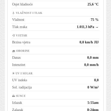
Osjet hladnoće
25,6 °C
💧 VLAŽNOST I TLAK
Vlažnost
75 %
Tlak zraka
1.011,3 hPa →
💨 VJETAR
Brzina vjetra
0,0 km/h JIJ
🌧 OBORINE
Danas
0,0 mm
Intenzitet
0,0 mm/h
☀ UV I SOLAR
UV indeks
0,0
Sol. radijacija
0 W/m²
🌅 SUNCE
Izlazak
5:55am
Zalazak
8:24pm