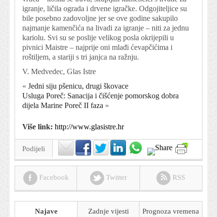
igranje, ličila ograda i drvene igračke. Odgojiteljice su
bile posebno zadovoljne jer se ove godine sakupilo
najmanje kamenčića na livadi za igranje – niti za jednu
kariolu. Svi su se poslije velikog posla okrijepili u
pivnici Maistre – najprije oni mlađi ćevapčićima i
roštiljem, a stariji s tri janjca na ražnju.
V. Medvedec, Glas Istre
«
Jedni siju pšenicu, drugi škovace
Usluga Poreč: Sanacija i čišćenje pomorskog dobra
dijela Marine Poreč II faza
»
Više link:
http://www.glasistre.hr
Podijeli
Facebook
Twitter
RSS
Najave
Zadnje vijesti
Prognoza
vremena