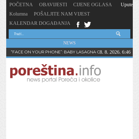
POČETNA
OBAVIJESTI
CIJENE OGLASA
Upute
Kolumna
POŠALJITE NAM VIJEST
KALENDAR DOGAĐANJA
NEWS
“FACE ON YOUR PHONE”: BABY LASAGNA OBJAVIO NOVI SING
8. 8. 2026. 6:46