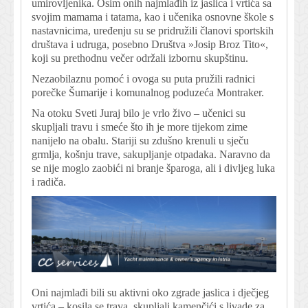
umirovljenika. Osim onih najmlađih iz jaslica i vrtića sa
svojim mamama i tatama, kao i učenika osnovne škole s
nastavnicima, uređenju su se pridružili članovi sportskih
društava i udruga, posebno Društva »Josip Broz Tito«,
koji su prethodnu večer održali izbornu skupštinu.
Nezaobilaznu pomoć i ovoga su puta pružili radnici
porečke Šumarije i komunalnog poduzeća Montraker.
Na otoku Sveti Juraj bilo je vrlo živo – učenici su
skupljali travu i smeće što ih je more tijekom zime
nanijelo na obalu. Stariji su zdušno krenuli u sječu
grmlja, košnju trave, sakupljanje otpadaka. Naravno da
se nije moglo zaobići ni branje šparoga, ali i divljeg luka
i radiča.
Oni najmlađi bili su aktivni oko zgrade jaslica i dječjeg
vrtića – kosila se trava, skupljali kamenčići s livade za