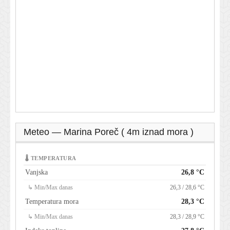
Meteo — Marina Poreč ( 4m iznad mora )
🌡 TEMPERATURA
Vanjska
26,8 °C
↳ Min/Max danas
26,3 / 28,6 °C
Temperatura mora
28,3 °C
↳ Min/Max danas
28,3 / 28,9 °C