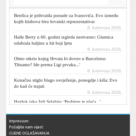
8. kolovoza 2026.
Benfica je prihvatila ponude za Ivanovića. Evo između
kojih klubova bira hrvatski reprezentativac
8. kolovoza 2026.
Halle Berry u 60. godini izgleda nestvarno: Glumica
odabrala haljinu u hit boji ljeta
8. kolovoza 2026.
Olmo otkrio kojeg Hrvata bi doveo u Barcelonu:
'Dinamo? Ide prema Ligi prvaka...'
8. kolovoza 2026.
Konačno stiglo blago osvježenje, ponegdje i kiša: Evo
do kad će trajati
8. kolovoza 2026.
Hajduk jako želi Selahija: 'Problem je plaća...'
8. kolovoza 2026.
Trump novom predsjedniku Kolumbije obećao milijardu
dolara za lov na narkodilere
Impressum
8. kolovoza 2026.
Pošaljite nam vijest
CIJENE OGLAŠAVANJA
Iza kulisa vjenčanja Emme Roberts: Glumica je