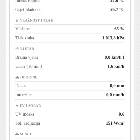
Indeks topline
27,8 °C
Osjet hladnoće
26,7 °C
💧 VLAŽNOST I TLAK
Vlažnost
65 %
Tlak zraka
1.013,8 hPa
💨 VJETAR
Brzina vjetra
0,0 km/h I
Udari (10 min)
1,6 km/h
🌧 OBORINE
Danas
0,0 mm
Intenzitet
0,0 mm/h
☀ UV I SOLAR
UV indeks
0,6
Sol. radijacija
151 W/m²
🌅 SUNCE