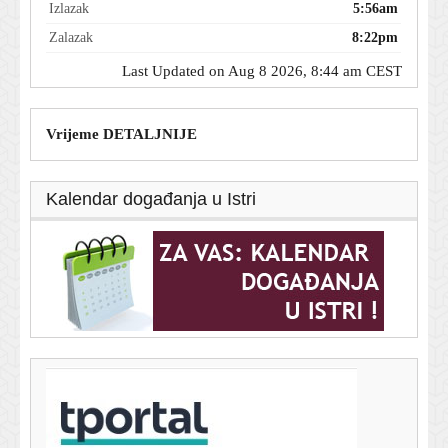
Izlazak
5:56am
Zalazak
8:22pm
Last Updated on Aug 8 2026, 8:44 am CEST
Vrijeme DETALJNIJE
Kalendar događanja u Istri
T-portal.hr
Bili su 100 dana u izolaciji: Završen važan pokus za
misiju na Mjesec i Mars