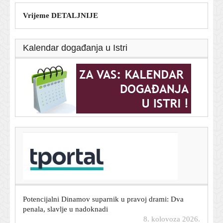
Vrijeme DETALJNIJE
Kalendar događanja u Istri
T-portal.hr
Što će biti s cijenama goriva od utorka? Plenković sve
otkrio u četiri riječi
8. kolovoza 2026.
Potencijalni Dinamov suparnik u pravoj drami: Dva
penala, slavlje u nadoknadi
8. kolovoza 2026.