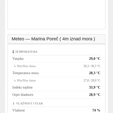
Meteo — Marina Poreč ( 4m iznad mora )
🌡 TEMPERATURA
Vanjska
29,0 °C
↳ Min/Max danas
26,3 / 30,5 °C
Temperatura mora
28,3 °C
↳ Min/Max danas
27,8 / 28,9 °C
Indeks topline
33,9 °C
Osjet hladnoće
28,9 °C
💧 VLAŽNOST I TLAK
Vlažnost
74 %