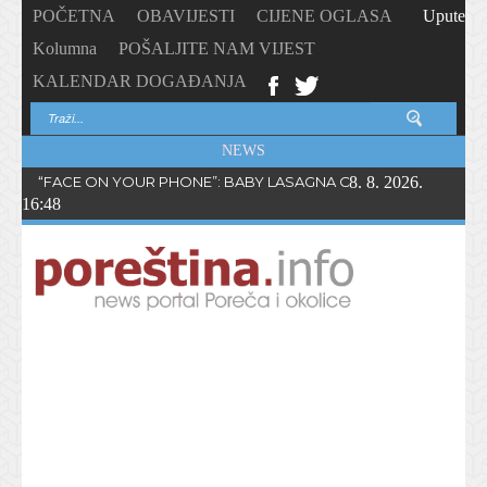
POČETNA
OBAVIJESTI
CIJENE OGLASA
Upute
Kolumna
POŠALJITE NAM VIJEST
KALENDAR DOGAĐANJA
NEWS
“FACE ON YOUR PHONE”: BABY LASAGNA OBJAVIO NOVI SING
8. 8. 2026.
16:48