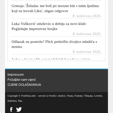
Grmoja: 'Želudac me boli jer moram biti s istim ljudima
koji su trovali Liku', stigao odgovor
8. kolovoza 2026.
Luka Vušković oduševio u debiju za novi klub:
Pogledajte impresivne brojke
8. kolovoza 2026.
Odlazak na pomolu? Flick prekrižio dvojicu mladića s
turnira
8. kolovoza 2026.
Jedan od najvećih automobilskih brendova svijeta
upravo je doživio šok u Europi
8. kolovoza 2026.
Kad vam se ne da kuhati, a jede vam se nešto fino:
Impressum
Isprobajte genijalan 'soparnik iz tave' gotov za manje od
Pošaljite nam vijest
pola sata
CIJENE OGLAŠAVANJA
8. kolovoza 2026.
Copyright © Poreština.info – novosti iz Poreča i okolice, Vrsara, Funtane, Višnjana, Lovreča,
Harry Kane donio veliku odluku o budućnosti, ponuda
Kaštelira, Tara.
je već spremna
8. kolovoza 2026.