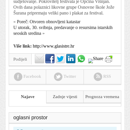
sudjelovanje. Pokrovitelj festivala je Općina Višnjan.
Ovih dana polaznici likovne grupe Osnovne škole Jože
Šurana pripremaju veliki pano i plakat za festival.
«
Poreč: Otvoren obnovljeni katastar
U utorak, 30. svibnja, predavanje o resursima istarskih
seoskih sredina
»
Više link:
http://www.glasistre.hr
Podijeli
Facebook
Twitter
RSS
Najave
Zadnje vijesti
Prognoza
vremena
oglasni prostor