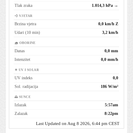
Tlak zraka
1.014,3 hPa →
💨 VJETAR
Brzina vjetra
0,0 km/h Z
Udari (10 min)
3,2 km/h
🌧 OBORINE
Danas
0,0 mm
Intenzitet
0,0 mm/h
☀ UV I SOLAR
UV indeks
0,0
Sol. radijacija
186 W/m²
🌅 SUNCE
Izlazak
5:57am
Zalazak
8:22pm
Last Updated on Aug 8 2026, 6:44 pm CEST