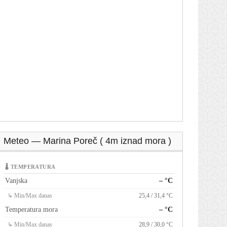
Meteo — Marina Poreč ( 4m iznad mora )
🌡 TEMPERATURA
Vanjska
– °C
↳ Min/Max danas
25,4 / 31,4 °C
Temperatura mora
– °C
↳ Min/Max danas
28,9 / 30,0 °C