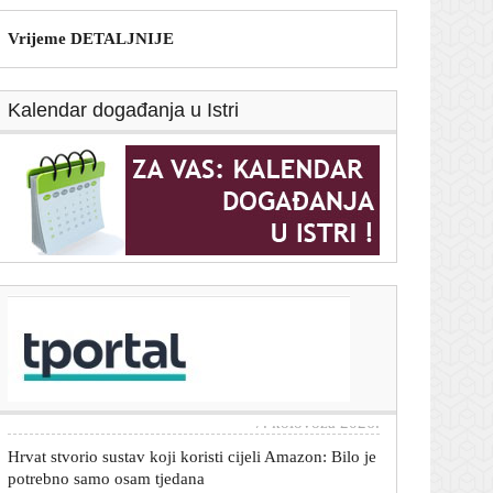
Vrijeme DETALJNIJE
Kalendar događanja u Istri
T-portal.hr
Kolone i zabrane na hrvatskim autocestama: U Sisku
prekinut promet
7. kolovoza 2026.
Hrvat stvorio sustav koji koristi cijeli Amazon: Bilo je
potrebno samo osam tjedana
7. kolovoza 2026.