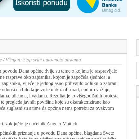
e
/
Višnjan: Stop svim auto-moto utrkama
 u povodu Dana općine dvije su teme o kojima je raspravljalo
ne rasprave oko zapisnika, kojom je započela sjednica, a
 u zapisniku, vijeće je jednoglasno prihvatilo odluku o zabrani
odnosi na bilo koje vrste utrka: off road, enduro vožnje,
stama, ulicama, livadama. Rezultat je to višegodišnjih protesta
zi te pregleda javnih površina koje su okarakterizirane kao
jeća suglasni su s time da općina nema potrebu za ovakvom
ri, zaključio je načelnik Angelo Mattich.
 općinskih priznanja u povodu Dana općine, blagdana Svete