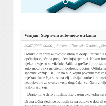
Višnjan: Stop svim auto-moto utrkama
20.07.2007. 00:00; ;
Početna
/
Novosti
/
Okolne općin
Odluka o zabrani auto-moto utrka te dodjeli priznanja
općinsko vijeće na prekjučerašnjoj sjednici. Nakon bur
tijekom koje su se vijećnici žalili na greške i propuste
auto-moto utrka na cijelom području općine. Odluka se 
sportske vožnje i sl., i to na bilo kojim površinama: ce
mještana kroz čija su se naselja odvijale utrke i trenin
neadekvatne za ovakve vrste događaja. Svi članovi vi
vrstom sadržaja.
– Drago mi je da svi mislimo isto barem oko jedne stva
Druga točka sjednice odnosila se na odluku o dodjeli