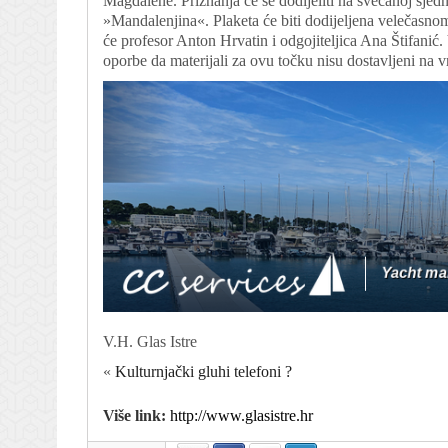
Magdalene. Priznanja će se dodijeliti na svečanoj sjedn
»Mandalenjina«. Plaketa će biti dodijeljena velečasno
će profesor Anton Hrvatin i odgojiteljica Ana Štifanić.
oporbe da materijali za ovu točku nisu dostavljeni na v
V.H. Glas Istre
«
Kulturnjački gluhi telefoni ?
Više link:
http://www.glasistre.hr