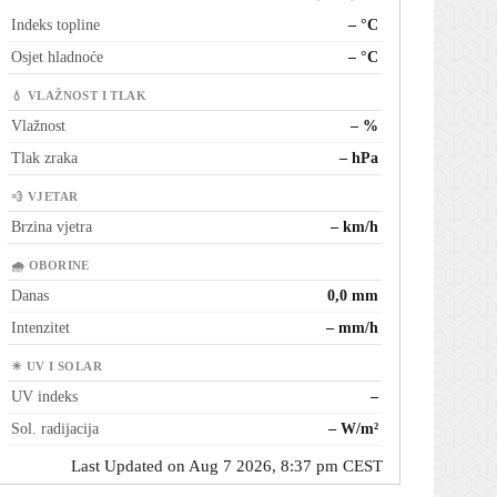
Indeks topline
– °C
Osjet hladnoće
– °C
💧 VLAŽNOST I TLAK
Vlažnost
– %
Tlak zraka
– hPa
💨 VJETAR
Brzina vjetra
– km/h
🌧 OBORINE
Danas
0,0 mm
Intenzitet
– mm/h
☀ UV I SOLAR
UV indeks
–
Sol. radijacija
– W/m²
Last Updated on Aug 7 2026, 8:37 pm CEST