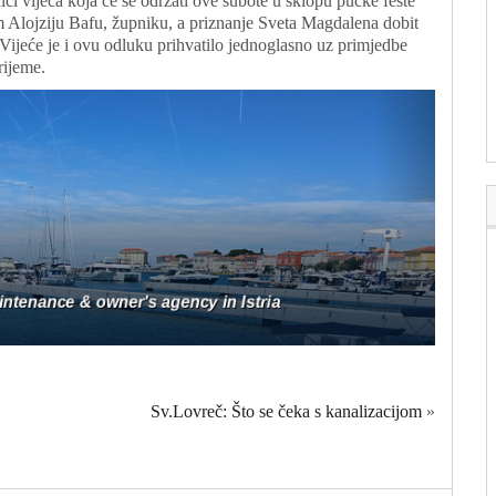
ici vijeća koja će se održati ove subote u sklopu pučke fešte
m Alojziju Bafu, župniku, a priznanje Sveta Magdalena dobit
 Vijeće je i ovu odluku prihvatilo jednoglasno uz primjedbe
rijeme.
Sv.Lovreč: Što se čeka s kanalizacijom
»