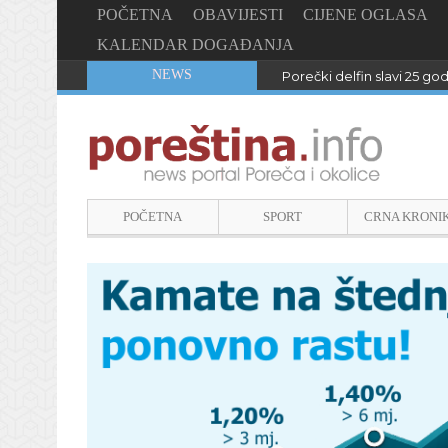
POČETNA
OBAVIJESTI
CIJENE OGLASA
KALENDAR DOGAĐANJA
NEWS
Porečki delfin slavi 25 go
POČETNA
SPORT
CRNA KRONI