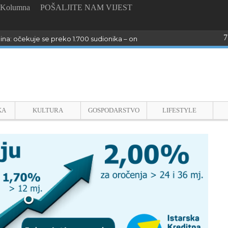
Kolumna
POŠALJITE NAM VIJEST
7
dina: očekuje se preko 1.700 sudionika – online prijave do 26. kolovoza
KA
KULTURA
GOSPODARSTVO
LIFESTYLE