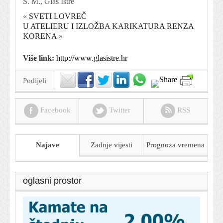
S. M., Glas Istre
«
SVETI LOVREČ
U ATELIERU I IZLOŽBA KARIKATURA RENZA
KORENA
»
Više link:
http://www.glasistre.hr
Podijeli
Facebook
Twitter
RSS
Najave
Zadnje vijesti
Prognoza
vremena
oglasni prostor