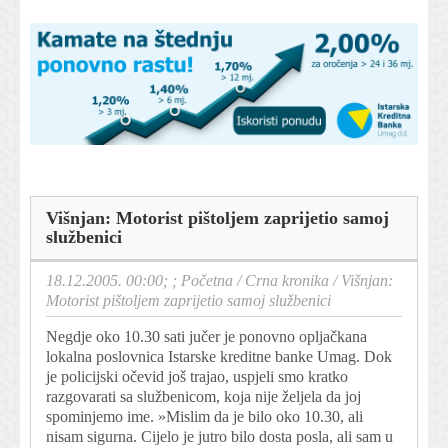
Višnjan: Motorist pištoljem zaprijetio samoj
službenici
18.12.2005. 00:00; ;
Početna
/
Crna kronika
/
Višnjan:
Motorist pištoljem zaprijetio samoj službenici
Negdje oko 10.30 sati jučer je ponovno opljačkana
lokalna poslovnica Istarske kreditne banke Umag. Dok
je policijski očevid još trajao, uspjeli smo kratko
razgovarati sa službenicom, koja nije željela da joj
spominjemo ime. »Mislim da je bilo oko 10.30, ali
nisam sigurna. Cijelo je jutro bilo dosta posla, ali sam u