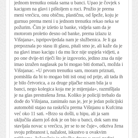
jednom trenutku ostala sama u banci. Upao je čovjek s
kacigom na glavi i pištoljem u ruci. Pružio je prema
meni vrećicu, onu običnu, plastičnu, od špeže, koju je
gurnuo prema meni i u jednom trenutku rekao neka se
požurim. Čim je izletio iz banke, vidjela sam da je
motorom proletio desno od banke, prema izlazu iz
Višnjana«, ispripovijedala nam je službenica. Je li ga
prepoznala po stasu ili glasu, pitali smo je, ali kaže da je
na glavi imao kacigu i da mu lice nije uspjela vidjeti, a
po one dvije-tri riječi što je izgovorio, jedino zna da nije
imao izražen naglasak pa bi mogao biti domaći, možda i
Višnjanac. »U prvom trenutku sam, moram priznati,
pomislila da bi to mogao biti isti onaj od prije, ali tada ih
je bilo četvorica, a za druge pljačke nisam bila ja u
banci, nego kolegica koja me je mijenjala«, razmišljala
je na glas prestrašena žena. Koliko je policiji trebalo da
dođe do Višnjana, zanimalo nas je, jer je jedan policijski
automobil stajao na raskršću prema Višnjanu u Kufcima
već oko 11 sati. »Brzo su došli, u hipu, ali ja sam
uključila alarm još dok je on bio u banci, dok sam mu
stavljala novac u vrećicu, jer se to ne čuje«, otkriva žena
svoju pribranost i, nažalost, iskustvo u ovakvim