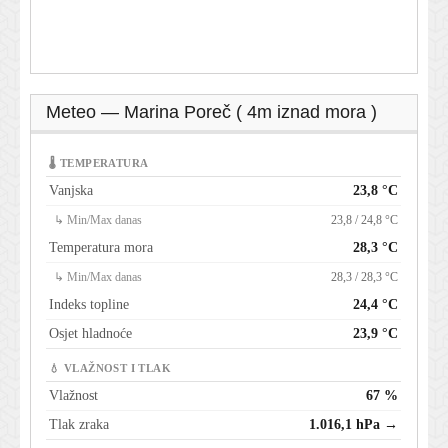
Meteo — Marina Poreč ( 4m iznad mora )
🌡 TEMPERATURA
Vanjska
23,8 °C
↳ Min/Max danas
23,8 / 24,8 °C
Temperatura mora
28,3 °C
↳ Min/Max danas
28,3 / 28,3 °C
Indeks topline
24,4 °C
Osjet hladnoće
23,9 °C
💧 VLAŽNOST I TLAK
Vlažnost
67 %
Tlak zraka
1.016,1 hPa →