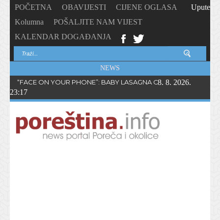
POČETNA
OBAVIJESTI
CIJENE OGLASA
Upute
Kolumna
POŠALJITE NAM VIJEST
KALENDAR DOGAĐANJA
NEWS
“FACE ON YOUR PHONE”: BABY LASAGNA OBJAVIO NOVI SING
8. 8. 2026.
23:17