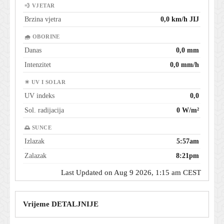
💨 VJETAR
Brzina vjetra
0,0 km/h JIJ
🌧 OBORINE
Danas
0,0 mm
Intenzitet
0,0 mm/h
☀ UV I SOLAR
UV indeks
0,0
Sol. radijacija
0 W/m²
🌅 SUNCE
Izlazak
5:57am
Zalazak
8:21pm
Last Updated on Aug 9 2026, 1:15 am CEST
Vrijeme DETALJNIJE