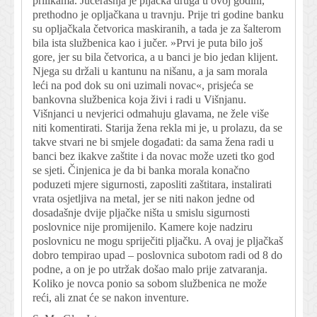
prilikama. Jučerašnja je pljačka druga u ovoj godini,
prethodno je opljačkana u travnju. Prije tri godine banku
su opljačkala četvorica maskiranih, a tada je za šalterom
bila ista službenica kao i jučer. »Prvi je puta bilo još
gore, jer su bila četvorica, a u banci je bio jedan klijent.
Njega su držali u kantunu na nišanu, a ja sam morala
leći na pod dok su oni uzimali novac«, prisjeća se
bankovna službenica koja živi i radi u Višnjanu.
Višnjanci u nevjerici odmahuju glavama, ne žele više
niti komentirati. Starija žena rekla mi je, u prolazu, da se
takve stvari ne bi smjele događati: da sama žena radi u
banci bez ikakve zaštite i da novac može uzeti tko god
se sjeti. Činjenica je da bi banka morala konačno
poduzeti mjere sigurnosti, zaposliti zaštitara, instalirati
vrata osjetljiva na metal, jer se niti nakon jedne od
dosadašnje dvije pljačke ništa u smislu sigurnosti
poslovnice nije promijenilo. Kamere koje nadziru
poslovnicu ne mogu spriječiti pljačku. A ovaj je pljačkaš
dobro tempirao upad – poslovnica subotom radi od 8 do
podne, a on je po utržak došao malo prije zatvaranja.
Koliko je novca ponio sa sobom službenica ne može
reći, ali znat će se nakon inventure.