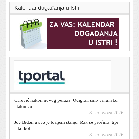
Kalendar događanja u Istri
T-portal.hr
Dnevni horoskop za 9. kolovoza 2026. - što vam
zvijezde danas donose
8. kolovoza 2026.
Carević nakon novog poraza: Odigrali smo vrhunsku
utakmicu
8. kolovoza 2026.
Joe Biden u sve je lošijem stanju: Rak se proširio, trpi
jaku bol
8. kolovoza 2026.