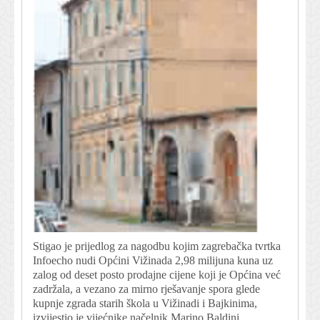
Stigao je prijedlog za nagodbu kojim zagrebačka tvrtka
Infoecho nudi Općini Vižinada 2,98 milijuna kuna uz
zalog od deset posto prodajne cijene koji je Općina već
zadržala, a vezano za mirno rješavanje spora glede
kupnje zgrada starih škola u Vižinadi i Bajkinima,
izvijestio je vijećnike načelnik Marino Baldini.