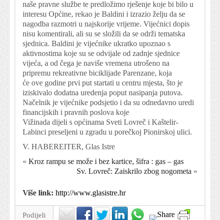
naše pravne službe te predložimo rješenje koje bi bilo u
interesu Općine, rekao je Baldini i izrazio želju da se
nagodba razmotri u najskorije vrijeme. Vijećnici dopis
nisu komentirali, ali su se složili da se održi tematska
sjednica. Baldini je vijećnike ukratko upoznao s
aktivnostima koje su se odvijale od zadnje sjednice
vijeća, a od čega je naviše vremena utrošeno na
pripremu rekreativne biciklijade Parenzane, koja
će ove godine prvi put startati u centru mjesta, što je
iziskivalo dodatna uredenja poput nasipanja putova.
Načelnik je vijećnike podsjetio i da su odnedavno uredi
financijskih i pravnih poslova koje
Vižinada dijeli s općinama Sveti Lovreč i Kaštelir-
Labinci preseljeni u zgradu u porečkoj Pionirskoj ulici.
V. HABEREITER, Glas Istre
«
Kroz rampu se može i bez kartice, šifra : gas – gas
Sv. Lovreč: Zaiskrilo zbog nogometa
»
Više link:
http://www.glasistre.hr
Podijeli