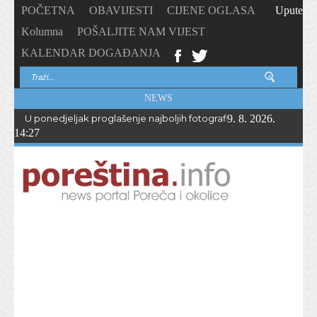
POČETNA
OBAVIJESTI
CIJENE OGLASA
Upute
Kolumna
POŠALJITE NAM VIJEST
KALENDAR DOGAĐANJA
NEWS
U ponedjeljak proglašenje najboljih fotografija – PhotoCity2026 
9. 8. 2026.
14:27