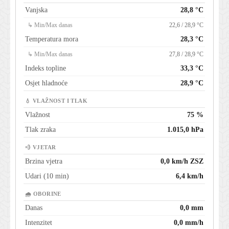
Vanjska
28,8 °C
↳ Min/Max danas
22,6 / 28,9 °C
Temperatura mora
28,3 °C
↳ Min/Max danas
27,8 / 28,9 °C
Indeks topline
33,3 °C
Osjet hladnoće
28,9 °C
💧 VLAŽNOST I TLAK
Vlažnost
75 %
Tlak zraka
1.015,0 hPa
💨 VJETAR
Brzina vjetra
0,0 km/h ZSZ
Udari (10 min)
6,4 km/h
🌧 OBORINE
Danas
0,0 mm
Intenzitet
0,0 mm/h