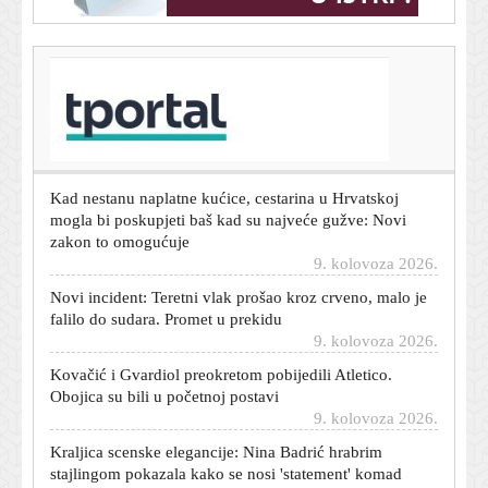
T-portal.hr
FOTO Pogledajte kako izgleda urušena vila na koju su
se popeli ozlijeđeni maloljetnici
9. kolovoza 2026.
Kad nestanu naplatne kućice, cestarina u Hrvatskoj
mogla bi poskupjeti baš kad su najveće gužve: Novi
zakon to omogućuje
9. kolovoza 2026.
Novi incident: Teretni vlak prošao kroz crveno, malo je
falilo do sudara. Promet u prekidu
9. kolovoza 2026.
Kovačić i Gvardiol preokretom pobijedili Atletico.
Obojica su bili u početnoj postavi
9. kolovoza 2026.
Kraljica scenske elegancije: Nina Badrić hrabrim
stajlingom pokazala kako se nosi 'statement' komad
9. kolovoza 2026.