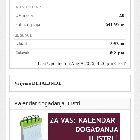
☀ UV I SOLAR
UV indeks
2,0
Sol. radijacija
541 W/m²
🌅 SUNCE
Izlazak
5:57am
Zalazak
8:21pm
Last Updated on Aug 9 2026, 4:26 pm CEST
Vrijeme DETALJNIJE
Kalendar događanja u Istri