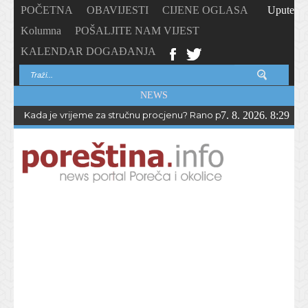
POČETNA
OBAVIJESTI
CIJENE OGLASA
Upute
Kolumna
POŠALJITE NAM VIJEST
KALENDAR DOGAĐANJA
NEWS
Kada je vrijeme za stručnu procjenu? Rano prepoznavanje odstup
7. 8. 2026. 8:29