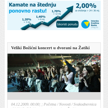
Veliki Božićni koncert u dvorani na Žatiki
04.12.2009. 00:00; ;
Početna
/
Novosti
/
Svakodnevnica