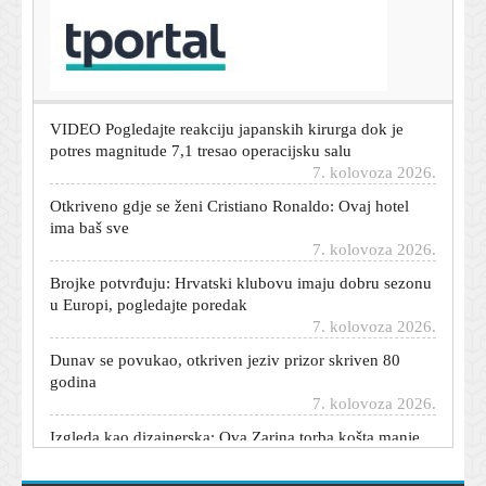
T-portal.hr
Srpska glumica iz serije 'Blago nama' skinula gotovo 30
kilograma: Otkrila tajnu izgleda
7. kolovoza 2026.
VIDEO Pogledajte reakciju japanskih kirurga dok je
potres magnitude 7,1 tresao operacijsku salu
7. kolovoza 2026.
Otkriveno gdje se ženi Cristiano Ronaldo: Ovaj hotel
ima baš sve
7. kolovoza 2026.
Brojke potvrđuju: Hrvatski klubovu imaju dobru sezonu
u Europi, pogledajte poredak
7. kolovoza 2026.
Dunav se povukao, otkriven jeziv prizor skriven 80
godina
7. kolovoza 2026.
Izgleda kao dizajnerska: Ova Zarina torba košta manje
od 26 eura
7. kolovoza 2026.