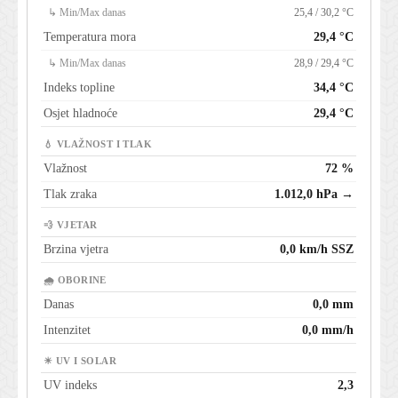
↳ Min/Max danas
25,4 / 30,2 °C
Temperatura mora
29,4 °C
↳ Min/Max danas
28,9 / 29,4 °C
Indeks topline
34,4 °C
Osjet hladnoće
29,4 °C
💧 VLAŽNOST I TLAK
Vlažnost
72 %
Tlak zraka
1.012,0 hPa →
💨 VJETAR
Brzina vjetra
0,0 km/h SSZ
🌧 OBORINE
Danas
0,0 mm
Intenzitet
0,0 mm/h
☀ UV I SOLAR
UV indeks
2,3