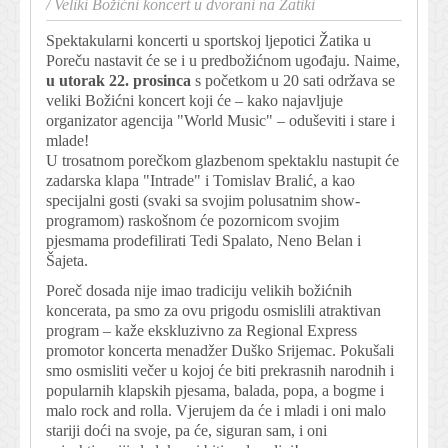
/
Veliki Božićni koncert u dvorani na Žatiki
Spektakularni koncerti u sportskoj ljepotici Žatika u
Poreču nastavit će se i u predbožićnom ugođaju. Naime,
u utorak 22. prosinca
s početkom u 20 sati održava se
veliki Božićni koncert koji će – kako najavljuje
organizator agencija "World Music" – oduševiti i stare i
mlade!
U trosatnom porečkom glazbenom spektaklu nastupit će
zadarska klapa "Intrade" i Tomislav Bralić, a kao
specijalni gosti (svaki sa svojim polusatnim show-
programom) raskošnom će pozornicom svojim
pjesmama prodefilirati Tedi Spalato, Neno Belan i
Šajeta.
Poreč dosada nije imao tradiciju velikih božićnih
koncerata, pa smo za ovu prigodu osmislili atraktivan
program – kaže ekskluzivno za Regional Express
promotor koncerta menadžer Duško Srijemac. Pokušali
smo osmisliti večer u kojoj će biti prekrasnih narodnih i
popularnih klapskih pjesama, balada, popa, a bogme i
malo rock and rolla. Vjerujem da će i mladi i oni malo
stariji doći na svoje, pa će, siguran sam, i oni