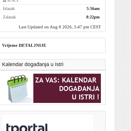
🌅 SUNCE
Izlazak
5:56am
Zalazak
8:22pm
Last Updated on Aug 8 2026, 5:47 pm CEST
Vrijeme DETALJNIJE
Kalendar događanja u Istri
T-portal.hr
AS: Barcelona mijenja plan za Juliana Alvareza