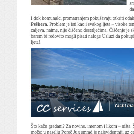
sm
da
I dok komunalci promatranjem pokušavaju otkriti odakl
Peškera
. Problem je isti kao i svakog ljeta – visoke 
zaljeva, naime, nije čišćeno desetljećima. Čišćenje je s
barem bi redovito mogli pisati naloge Usluzi da pokupi 
ljeta!
Što kažu građani? Za novine, imenom i likom – ništa. 
može: u naselju Poreč Jug smrad je najevidentniji uz c