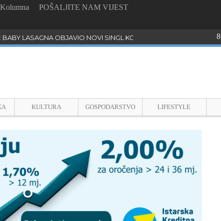
Kolumna
POŠALJITE NAM VIJEST
8
: BABY LASAGNA OBJAVIO NOVI SINGL KOJI PROGOVARA O BULLYI
KA
KULTURA
GOSPODARSTVO
LIFESTYLE