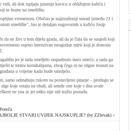
vidi, ali dok ispijaju jutarnju kavicu u obližnjem kafiću i
ji se hrane na smetlištu.
toplijim vremenom. Obično je najizraženiji smrad između 21 i
irati smetlište", bio je detaljan sugovornik u kafiću Josip
da ne živi u tom dijelu grada, ali da je čula da se susjedi koji
povremeno osjetio intenzivan neugodan miris koji je donosio
č.
ališta jer je tada smrdjelo raspadnuto staro smeće, a sada ga
ješti te tretira kemikalijama, zbog čega ni ne stigne trunuti na
građana u vrijeme kada bude smrdjelo.
ti, samo odmahuju rukom na postavljeno pitanje – predugo se
lge koje ostaju na obali, ali smrde one koje s dna uvale
kere ne zna se jer nitko nije niti tražio ponudu.
 Poreča
JBOLJE STVARI UVIJEK NAJSKUPLJE? (by ZZlevak)
»