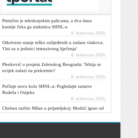
8. kolovoza 2026.
Pretučen je teleskopskim palicama, a dva dana
kasnije čeka ga utakmica SHNL-a
8. kolovoza 2026.
Otkriveno stanje teško ozlijeđenih u sudaru vlakova:
'Oni su u jedinici intenzivnog liječenja'
8. kolovoza 2026.
Plenković o posjetu Zelenskog Beogradu: 'Srbija se
uvijek nalazi na prekretnici'
8. kolovoza 2026.
Počinje novo kolo SHNL-a: Pogledajte sastave
Rudeša i Osijeka
8. kolovoza 2026.
Chelsea razbio Milan u prijateljskoj: Modrić igrao od
prve minute
8. kolovoza 2026.
Tjednima su pokušavali uništiti ovaj motor: Ulili su
benzin, pogrešno ulje, E85, kočionu tekućinu pa čak
i maslac - i još radi