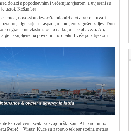
rad dolazi s popodnevnim i večernjim vjetrom, a uvjereni su
 je uzrok Košambra.
e smrad, novo-staro izvorište miomirisa otvara se u
uvali
temperature, alge koje se raspadaju i muljem zagušen zaljev. Dno
kupo i gradskim vlastima očito na kraju liste obaveza. Ali,
alge nakupljene na površini i uz obalu. I više puta tijekom
Šute kao zaliveni, svaki sa svojom škužom. Ali, anonimno
estu
Poreč – Vrsar
. Kuće su zapravo tek par stotina metara