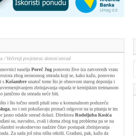
ca
/
Večernji povjetarac donosi smrad
anovnici naselja
Poreč Jug
ponovno žive iza zatvorenih vrata
prozora zbog nesnosnog smrada koji se, kako kažu, ponovno
ri s
Košambre
unatoč tome što je obnovom starog deponija i
uvremenjivanjem zbrinjavanja otpada te kemijskim tretmanom
lo jamčeno da smrada neće biti.
što i što točno smrdi pitali smo u komunalnom poduzeću
sluga
, no i oni pokušavaju pronaći odgovor na ta pitanja te im
je jasno odakle smrad dolazi. Direktora
Rodoljuba Kosića
ađani su, navodno, zvali i doma zbog tog problema pa se na
šambri svakodnevno nadzire čitav postupak zbrinjavanja
pada. Za sada još nisu ništa otkrili. Građani, pak, kažu da