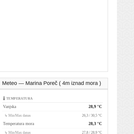
Meteo — Marina Poreč ( 4m iznad mora )
🌡 TEMPERATURA
Vanjska
28,9 °C
↳ Min/Max danas
26,3 / 30,5 °C
Temperatura mora
28,3 °C
↳ Min/Max danas
27,8 / 28,9 °C