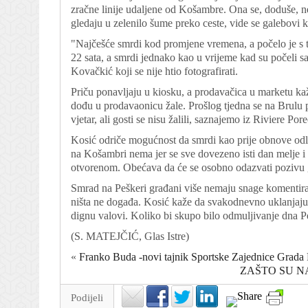
zračne linije udaljene od Košambre. Ona se, doduše, ne 
gledaju u zelenilo šume preko ceste, vide se galebovi ko
"Najčešće smrdi kod promjene vremena, a počelo je s 
22 sata, a smrdi jednako kao u vrijeme kad su počeli san
Kovačkić koji se nije htio fotografirati.
Priču ponavljaju u kiosku, a prodavačica u marketu kaže 
dođu u prodavaonicu žale. Prošlog tjedna se na Brulu 
vjetar, ali gosti se nisu žalili, saznajemo iz Riviere Pore
Kosić odriče mogućnost da smrdi kao prije obnove odlag
na Košambri nema jer se sve dovezeno isti dan melje i ti
otvorenom. Obećava da će se osobno odazvati pozivu 
Smrad na Peškeri građani više nemaju snage komentira
ništa ne događa. Kosić kaže da svakodnevno uklanjaju a
dignu valovi. Koliko bi skupo bilo odmuljivanje dna Peš
(
S. MATEJČIĆ
, Glas Istre)
«
Franko Buda -novi tajnik Sportske Zajednice Grada
ZAŠTO SU NA
Podijeli