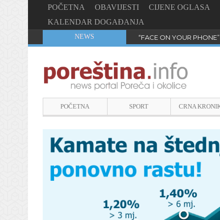
POČETNA
OBAVIJESTI
CIJENE OGLASA
KALENDAR DOGAĐANJA
NEWS
“FACE ON YOUR PHONE”
POČETNA
SPORT
CRNA KRONI