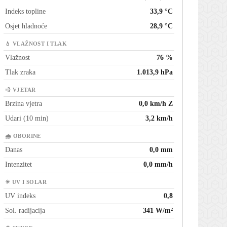
Indeks topline
33,9 °C
Osjet hladnoće
28,9 °C
💧 VLAŽNOST I TLAK
Vlažnost
76 %
Tlak zraka
1.013,9 hPa
💨 VJETAR
Brzina vjetra
0,0 km/h Z
Udari (10 min)
3,2 km/h
🌧 OBORINE
Danas
0,0 mm
Intenzitet
0,0 mm/h
☀ UV I SOLAR
UV indeks
0,8
Sol. radijacija
341 W/m²