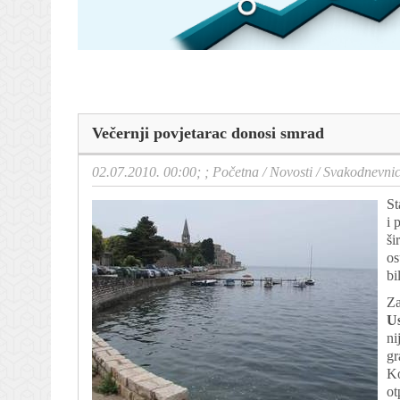
Večernji povjetarac donosi smrad
02.07.2010. 00:00; ;
Početna
/
Novosti
/
Svakodnevni
St
i 
ši
os
bi
Za
U
ni
gr
Ko
ot