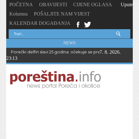
POČETNA
OBAVIJESTI
CIJENE OGLASA
Upute
Kolumna
POŠALJITE NAM VIJEST
KALENDAR DOGAĐANJA
NEWS
Porečki delfin slavi 25 godina: očekuje se preko 1.700 sudionika 
7. 8. 2026.
23:13