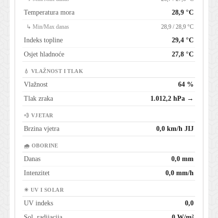
Temperatura mora
28,9 °C
↳ Min/Max danas
28,9 / 28,9 °C
Indeks topline
29,4 °C
Osjet hladnoće
27,8 °C
💧 VLAŽNOST I TLAK
Vlažnost
64 %
Tlak zraka
1.012,2 hPa →
💨 VJETAR
Brzina vjetra
0,0 km/h JIJ
🌧 OBORINE
Danas
0,0 mm
Intenzitet
0,0 mm/h
☀ UV I SOLAR
UV indeks
0,0
Sol. radijacija
0 W/m²