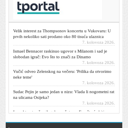
Sindrom 'samo da malo prilegnem': Najgore stvari koje
možete napraviti vlastitom želucu nakon obilnog obroka
7. kolovoza 2026.
Velik interest za Thompsonov koncertu u Vukovaru: U
prvih nekoliko sati prodano oko 80 tisuća ulaznica
7. kolovoza 2026.
Ismael Bennacer raskinuo ugovor s Milanom i sad je
slobodan igrač: Evo što to znači za Dinamo
7. kolovoza 2026.
Vučić odveo Zelenskog na večeru: 'Prilika da otvorimo
neke teme'
7. kolovoza 2026.
Sudac Pejin je samo jedan u nizu: Vlada li nogometni rat
na ulicama Osijeka?
7. kolovoza 2026.
Inspektorat našao ilegalnu pršutanu: Evo što će biti s
1000 komada delicija
7. kolovoza 2026.