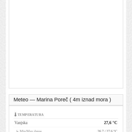
Meteo — Marina Poreč ( 4m iznad mora )
🌡 TEMPERATURA
Vanjska
27,6 °C
↳ Min/Max danas
26,7 / 27,6 °C