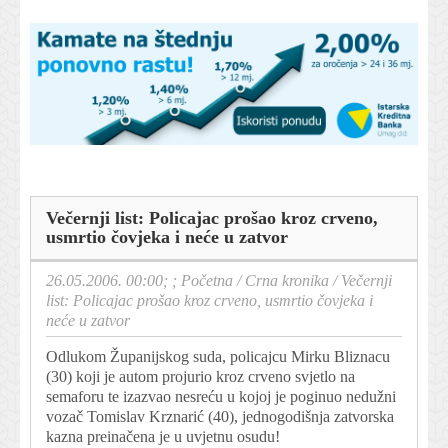
Večernji list: Policajac prošao kroz crveno,
usmrtio čovjeka i neće u zatvor
26.05.2006. 00:00; ;
Početna
/
Crna kronika
/
Večernji
list: Policajac prošao kroz crveno, usmrtio čovjeka i
neće u zatvor
Odlukom Županijskog suda, policajcu Mirku Bliznacu
(30) koji je autom projurio kroz crveno svjetlo na
semaforu te izazvao nesreću u kojoj je poginuo nedužni
vozač Tomislav Krznarić (40), jednogodišnja zatvorska
kazna preinačena je u uvjetnu osudu!