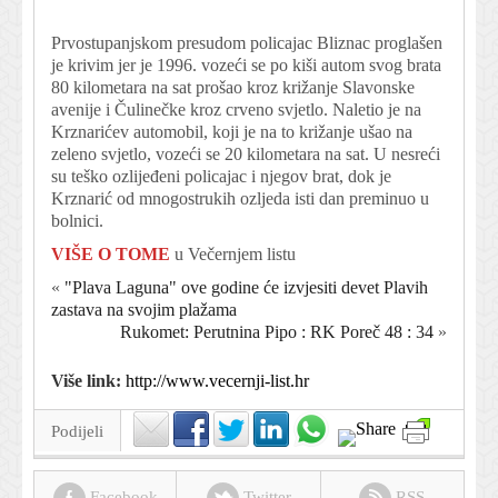
Prvostupanjskom presudom policajac Bliznac proglašen
je krivim jer je 1996. vozeći se po kiši autom svog brata
80 kilometara na sat prošao kroz križanje Slavonske
avenije i Čulinečke kroz crveno svjetlo. Naletio je na
Krznarićev automobil, koji je na to križanje ušao na
zeleno svjetlo, vozeći se 20 kilometara na sat. U nesreći
su teško ozlijeđeni policajac i njegov brat, dok je
Krznarić od mnogostrukih ozljeda isti dan preminuo u
bolnici.
VIŠE O TOME
u Večernjem listu
«
"Plava Laguna" ove godine će izvjesiti devet Plavih
zastava na svojim plažama
Rukomet: Perutnina Pipo : RK Poreč 48 : 34
»
Više link:
http://www.vecernji-list.hr
Podijeli
Facebook
Twitter
RSS