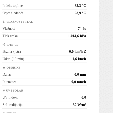
Indeks topline
33,3 °C
Osjet hladnoće
28,9 °C
💧 VLAŽNOST I TLAK
Vlažnost
74 %
Tlak zraka
1.014,6 hPa
💨 VJETAR
Brzina vjetra
0,0 km/h Z
Udari (10 min)
1,6 km/h
🌧 OBORINE
Danas
0,0 mm
Intenzitet
0,0 mm/h
☀ UV I SOLAR
UV indeks
0,0
Sol. radijacija
32 W/m²