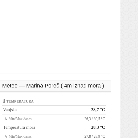
Meteo — Marina Poreč ( 4m iznad mora )
🌡 TEMPERATURA
Vanjska
28,7 °C
↳ Min/Max danas
26,3 / 30,5 °C
Temperatura mora
28,3 °C
↳ Min/Max danas
27,8 / 28,9 °C