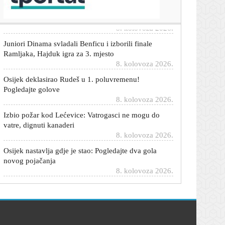
mirovinom je, izbjegao je smrt'
8. kolovoza 2026.
Juniori Dinama svladali Benficu i izborili finale
Ramljaka, Hajduk igra za 3. mjesto
8. kolovoza 2026.
Osijek deklasirao Rudeš u 1. poluvremenu!
Pogledajte golove
8. kolovoza 2026.
Izbio požar kod Lećevice: Vatrogasci ne mogu do
vatre, dignuti kanaderi
8. kolovoza 2026.
Osijek nastavlja gdje je stao: Pogledajte dva gola
novog pojačanja
8. kolovoza 2026.
Infantino se oglasio nakon teške optužbe: 'One su
kategorički neistinite'
8. kolovoza 2026.
Šef sindikata strojovođa otkrio uzrok sudara vlakova:
'Iz zasad nepoznatog razloga...'