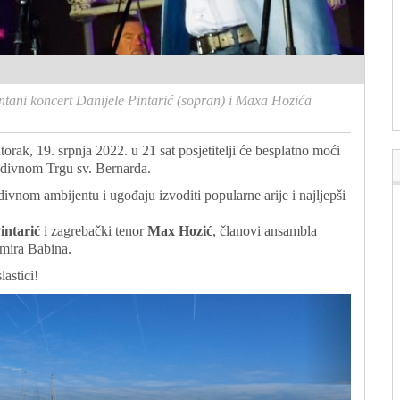
ntani koncert Danijele Pintarić (sopran) i Maxa Hozića
orak, 19. srpnja 2022. u 21 sat posjetitelji će besplatno moći
edivnom Trgu sv. Bernarda.
ivnom ambijentu i ugođaju izvoditi popularne arije i najljepši
intarić
i zagrebački tenor
Max Hozić
, članovi ansambla
imira Babina.
astici!