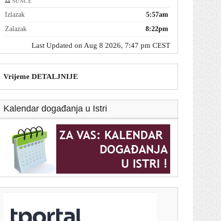
🌅 SUNCE
Izlazak
5:57am
Zalazak
8:22pm
Last Updated on Aug 8 2026, 7:47 pm CEST
Vrijeme DETALJNIJE
Kalendar događanja u Istri
T-portal.hr
Butković razgovarao sa strojovođom: 'Pred