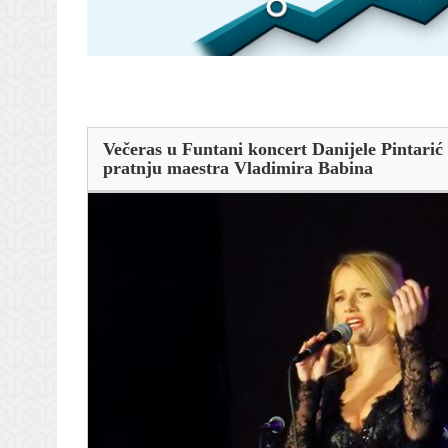
Večeras u Funtani koncert Danijele Pintarić
pratnju maestra Vladimira Babina