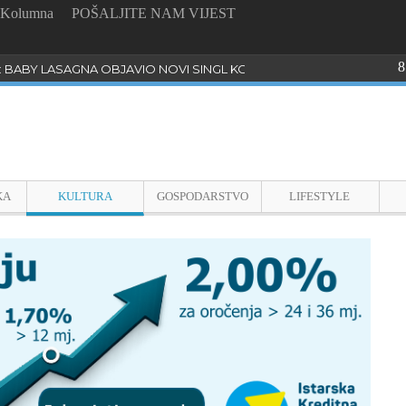
Kolumna
POŠALJITE NAM VIJEST
8
: BABY LASAGNA OBJAVIO NOVI SINGL KOJI PROGOVARA O BULLYI
KA
KULTURA
GOSPODARSTVO
LIFESTYLE