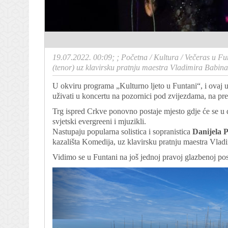
19.07.2022. 00:09; ;
Početna
/
Kultura
/
Večeras u Fu
(tenor) uz klavirsku pratnju maestra Vladimira Babina
U okviru programa „Kulturno ljeto u Funtani“, i ovaj ut
uživati u koncertu na pozornici pod zvijezdama, na pr
Trg ispred Crkve ponovno postaje mjesto gdje će se u d
svjetski evergreeni i mjuzikli.
Nastupaju popularna solistica i sopranistica
Danijela P
kazališta Komedija, uz klavirsku pratnju maestra Vlad
Vidimo se u Funtani na još jednoj pravoj glazbenoj posl