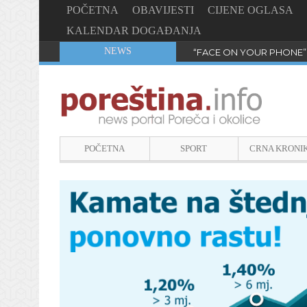
POČETNA
OBAVIJESTI
CIJENE OGLASA
KALENDAR DOGAĐANJA
NEWS
“FACE ON YOUR PHONE”
POČETNA
SPORT
CRNA KRONI