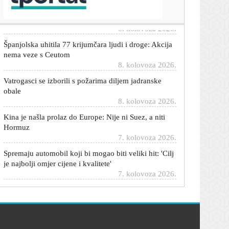
kući; Trump: Poništite odluku
8. kolovoza 2026.
Španjolska uhitila 77 krijumčara ljudi i droge: Akcija
nema veze s Ceutom
8. kolovoza 2026.
Vatrogasci se izborili s požarima diljem jadranske
obale
8. kolovoza 2026.
Kina je našla prolaz do Europe: Nije ni Suez, a niti
Hormuz
7. kolovoza 2026.
Spremaju automobil koji bi mogao biti veliki hit: 'Cilj
je najbolji omjer cijene i kvalitete'
7. kolovoza 2026.
Stručnjak izdvojio pet 'vječnih' automobila koje
možete kupiti za manje od 20.000 eura
7. kolovoza 2026.
Ovaj električni automobil krije funkciju kakvu obično
imaju samo skupi SUV-ovi