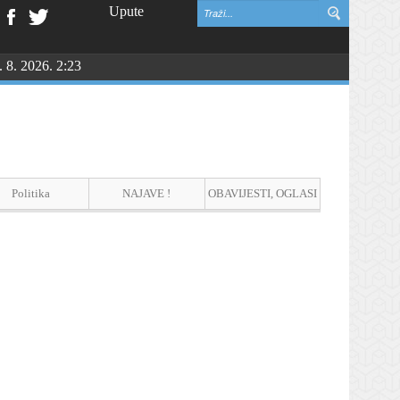
Upute
. 8. 2026. 2:23
NGU
Politika
NAJAVE !
OBAVIJESTI, OGLASI