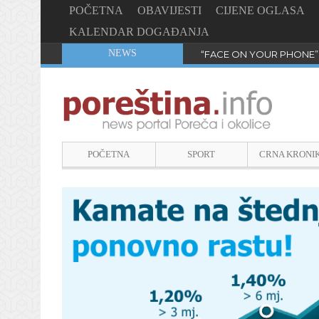
POČETNA
OBAVIJESTI
CIJENE OGLASA
KALENDAR DOGAĐANJA
NEWS
“FACE ON YOUR PHONE”
POČETNA
SPORT
CRNA KRONI