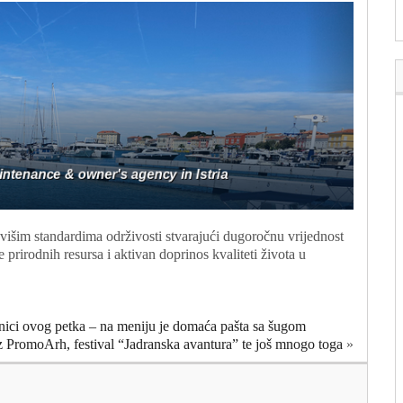
višim standardima održivosti stvarajući dugoročnu vrijednost
e prirodnih resursa i aktivan doprinos kvaliteti života u
žnici ovog petka – na meniju je domaća pašta sa šugom
z PromoArh, festival “Jadranska avantura” te još mnogo toga
»