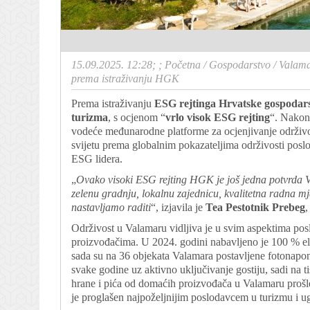
15.09.2025. 12:28; ;
Početna
/
Gospodarstvo
/
Valama
prema istraživanju HGK
Prema istraživanju
ESG rejtinga Hrvatske gospodar
turizma
, s ocjenom “
vrlo visok ESG rejting
“. Nakon 
vodeće međunarodne platforme za ocjenjivanje održivos
svijetu prema globalnim pokazateljima održivosti poslo
ESG lidera.
„
Ovako visoki ESG rejting HGK je još jedna potvrda V
zelenu gradnju, lokalnu zajednicu, kvalitetna radna mj
nastavljamo raditi
“, izjavila je
Tea Pestotnik Prebeg
,
Održivost u Valamaru vidljiva je u svim aspektima pos
proizvođačima. U 2024. godini nabavljeno je 100 % ele
sada su na 36 objekata Valamara postavljene fotonapon
svake godine uz aktivno uključivanje gostiju, sadi na 
hrane i pića od domaćih proizvođača u Valamaru proš
je proglašen najpoželjnijim poslodavcem u turizmu i ug