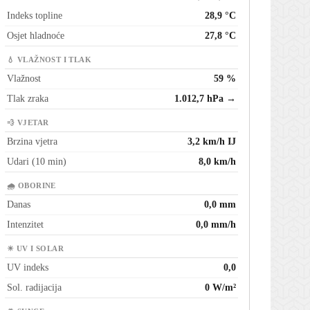
Indeks topline
28,9 °C
Osjet hladnoće
27,8 °C
💧 VLAŽNOST I TLAK
Vlažnost
59 %
Tlak zraka
1.012,7 hPa →
💨 VJETAR
Brzina vjetra
3,2 km/h IJ
Udari (10 min)
8,0 km/h
🌧 OBORINE
Danas
0,0 mm
Intenzitet
0,0 mm/h
☀ UV I SOLAR
UV indeks
0,0
Sol. radijacija
0 W/m²