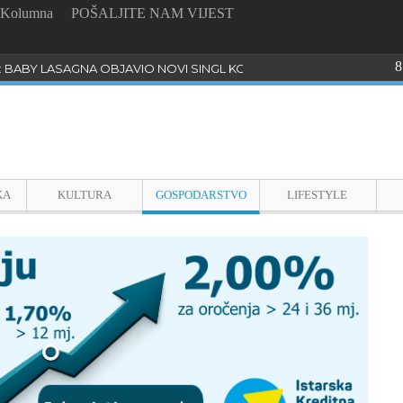
Kolumna
POŠALJITE NAM VIJEST
8
: BABY LASAGNA OBJAVIO NOVI SINGL KOJI PROGOVARA O BULLYI
KA
KULTURA
GOSPODARSTVO
LIFESTYLE