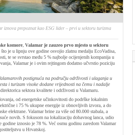
r iznova prepoznat kao ESG lider – prvi u sektoru turizma
ske komore
,
Valamar je zauzeo prvo mjesto u sektoru
što je u lipnju ove godine osvojio zlatnu medalju EcoVadisa,
ti, te se svrstao među 5 % najbolje ocijenjenih kompanija u
vanja, Valamar je i ovim rejtingom dodatno učvrstio poziciju
alamarovih postignuća na području održivosti i ulaganja u
esta i turizam visoke dodane vrijednosti na čemu i nadalje
 direktorica sektora kvalitete i održivosti u Valamaru.
lovanja, od energetske učinkovitosti do podrške lokalnim
ktrične i 75 % ukupne energije iz obnovljivih izvora, a do
ske elektrane. Valamar brine za više od 80.000 stabala, a
tisuće novih. S fokusom na lokalizaciju dobavnog lanca, udio
le godine iznosio je 78 %. Već osmu godinu zaredom Valamar
ostiteljstvu u Hrvatskoj.