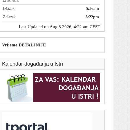
🌅 SUNCE
Izlazak
5:56am
Zalazak
8:22pm
Last Updated on Aug 8 2026, 4:22 am CEST
Vrijeme DETALJNIJE
Kalendar događanja u Istri
T-portal.hr
Sud: Trump ne smije graditi plesnu dvoranu u Bijeloj