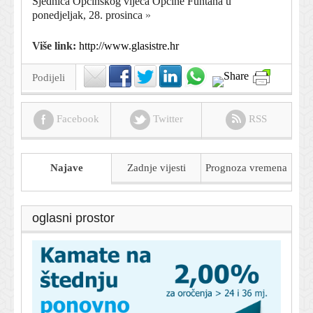
Sjednica Općinskog vijeća Općine Funtana u
ponedjeljak, 28. prosinca
»
Više link:
http://www.glasistre.hr
Podijeli
Facebook
Twitter
RSS
Najave
Zadnje vijesti
Prognoza
vremena
oglasni prostor