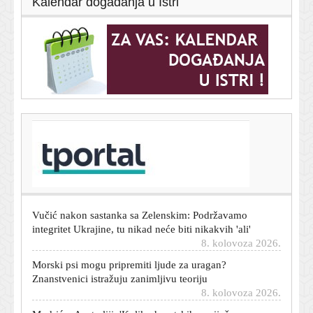
Kalendar događanja u Istri
T-portal.hr
Zaboravite na tavu: Vrhunski chef otkriva kako
pripremiti savršena jaja na oko
8. kolovoza 2026.
Vučić nakon sastanka sa Zelenskim: Podržavamo
integritet Ukrajine, tu nikad neće biti nikakvih 'ali'
8. kolovoza 2026.
Morski psi mogu pripremiti ljude za uragan?
Znanstvenici istražuju zanimljivu teoriju
8. kolovoza 2026.
Modrić u Australiji: 'Koliko hrvatskih navijača,