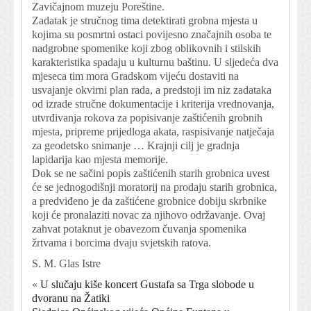
Zavičajnom muzeju Poreštine.
Zadatak je stručnog tima detektirati grobna mjesta u
kojima su posmrtni ostaci povijesno značajnih osoba te
nadgrobne spomenike koji zbog oblikovnih i stilskih
karakteristika spadaju u kulturnu baštinu. U sljedeća dva
mjeseca tim mora Gradskom vijeću dostaviti na
usvajanje okvirni plan rada, a predstoji im niz zadataka
od izrade stručne dokumentacije i kriterija vrednovanja,
utvrđivanja rokova za popisivanje zaštićenih grobnih
mjesta, pripreme prijedloga akata, raspisivanje natječaja
za geodetsko snimanje … Krajnji cilj je gradnja
lapidarija kao mjesta memorije.
Dok se ne sačini popis zaštićenih starih grobnica uvest
će se jednogodišnji moratorij na prodaju starih grobnica,
a predviđeno je da zaštićene grobnice dobiju skrbnike
koji će pronalaziti novac za njihovo održavanje. Ovaj
zahvat potaknut je obavezom čuvanja spomenika
žrtvama i borcima dvaju svjetskih ratova.
S. M. Glas Istre
«
U slučaju kiše koncert Gustafa sa Trga slobode u
dvoranu na Žatiki