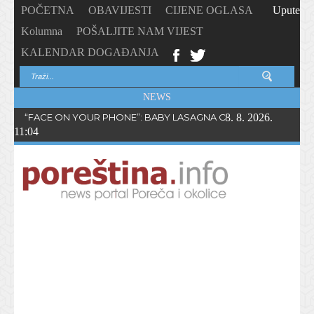
POČETNA
OBAVIJESTI
CIJENE OGLASA
Upute
Kolumna
POŠALJITE NAM VIJEST
KALENDAR DOGAĐANJA
NEWS
“FACE ON YOUR PHONE”: BABY LASAGNA OBJAVIO NOVI SING
8. 8. 2026.
11:04