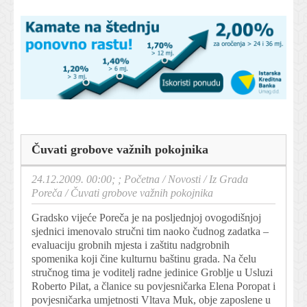
Čuvati grobove važnih pokojnika
24.12.2009. 00:00; ;
Početna
/
Novosti
/
Iz Grada
Poreča
/
Čuvati grobove važnih pokojnika
Gradsko vijeće Poreča je na posljednjoj ovogodišnjoj
sjednici imenovalo stručni tim naoko čudnog zadatka –
evaluaciju grobnih mjesta i zaštitu nadgrobnih
spomenika koji čine kulturnu baštinu grada. Na čelu
stručnog tima je voditelj radne jedinice Groblje u Usluzi
Roberto Pilat, a članice su povjesničarka Elena Poropat i
povjesničarka umjetnosti Vltava Muk, obje zaposlene u