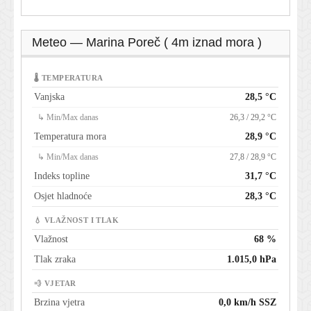
Meteo — Marina Poreč ( 4m iznad mora )
🌡 TEMPERATURA
Vanjska
28,5 °C
↳ Min/Max danas
26,3 / 29,2 °C
Temperatura mora
28,9 °C
↳ Min/Max danas
27,8 / 28,9 °C
Indeks topline
31,7 °C
Osjet hladnoće
28,3 °C
💧 VLAŽNOST I TLAK
Vlažnost
68 %
Tlak zraka
1.015,0 hPa
💨 VJETAR
Brzina vjetra
0,0 km/h SSZ