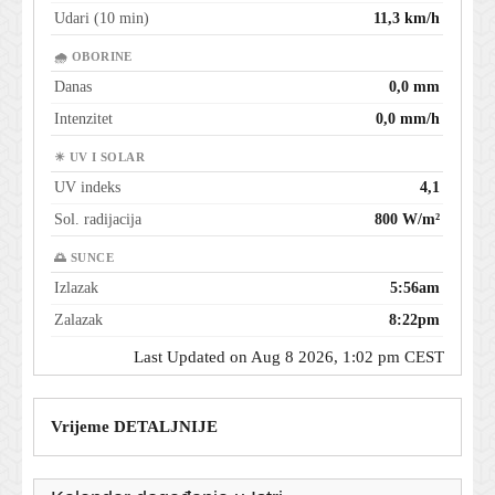
Udari (10 min)
11,3 km/h
🌧 OBORINE
Danas
0,0 mm
Intenzitet
0,0 mm/h
☀ UV I SOLAR
UV indeks
4,1
Sol. radijacija
800 W/m²
🌅 SUNCE
Izlazak
5:56am
Zalazak
8:22pm
Last Updated on Aug 8 2026, 1:02 pm CEST
Vrijeme DETALJNIJE