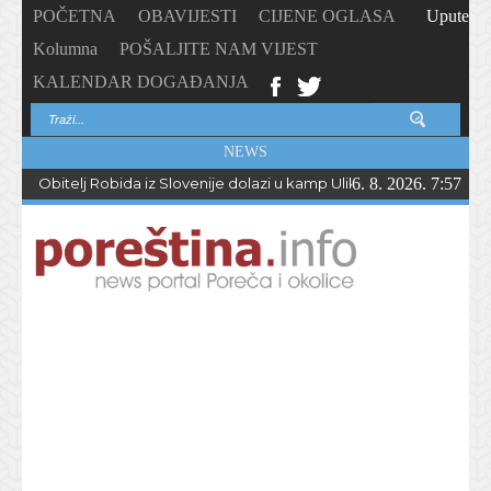
POČETNA
OBAVIJESTI
CIJENE OGLASA
Upute
Kolumna
POŠALJITE NAM VIJEST
KALENDAR DOGAĐANJA
NEWS
Obitelj Robida iz Slovenije dolazi u kamp Ulika već 50 godina !
6. 8. 2026. 7:57