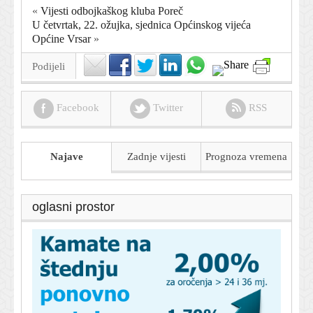
«
Vijesti odbojkaškog kluba Poreč
U četvrtak, 22. ožujka, sjednica Općinskog vijeća
Općine Vrsar
»
Podijeli
Facebook
Twitter
RSS
Najave
Zadnje vijesti
Prognoza
vremena
oglasni prostor