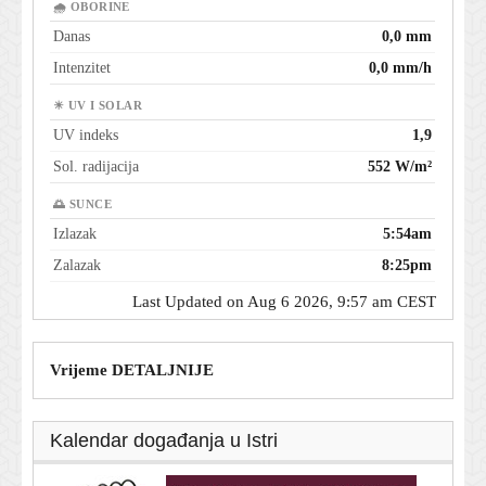
🌧 OBORINE
Danas
0,0 mm
Intenzitet
0,0 mm/h
☀ UV I SOLAR
UV indeks
1,9
Sol. radijacija
552 W/m²
🌅 SUNCE
Izlazak
5:54am
Zalazak
8:25pm
Last Updated on Aug 6 2026, 9:57 am CEST
Vrijeme DETALJNIJE
Kalendar događanja u Istri