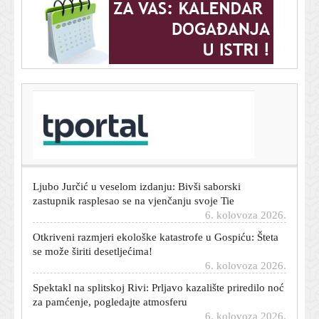
T-portal.hr
Manjak vode u Dunavu: Bukurešt uvodi dramatične
mjere štednje
6. kolovoza 2026.
Ljubo Jurčić u veselom izdanju: Bivši saborski
zastupnik rasplesao se na vjenčanju svoje Tie
6. kolovoza 2026.
Otkriveni razmjeri ekološke katastrofe u Gospiću: Šteta
se može širiti desetljećima!
6. kolovoza 2026.
Spektakl na splitskoj Rivi: Prljavo kazalište priredilo noć
za pamćenje, pogledajte atmosferu
6. kolovoza 2026.