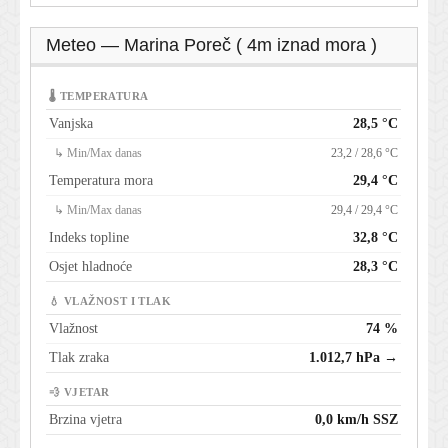
Meteo — Marina Poreč ( 4m iznad mora )
🌡 TEMPERATURA
Vanjska
28,5 °C
↳ Min/Max danas
23,2 / 28,6 °C
Temperatura mora
29,4 °C
↳ Min/Max danas
29,4 / 29,4 °C
Indeks topline
32,8 °C
Osjet hladnoće
28,3 °C
💧 VLAŽNOST I TLAK
Vlažnost
74 %
Tlak zraka
1.012,7 hPa →
💨 VJETAR
Brzina vjetra
0,0 km/h SSZ