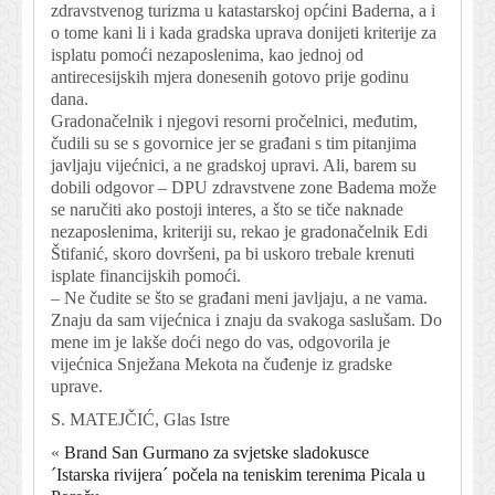
zdravstvenog turizma u katastarskoj općini Baderna, a i
o tome kani li i kada gradska uprava donijeti kriterije za
isplatu pomoći nezaposlenima, kao jednoj od
antirecesijskih mjera donesenih gotovo prije godinu
dana.
Gradonačelnik i njegovi resorni pročelnici, međutim,
čudili su se s govornice jer se građani s tim pitanjima
javljaju vijećnici, a ne gradskoj upravi. Ali, barem su
dobili odgovor – DPU zdravstvene zone Badema može
se naručiti ako postoji interes, a što se tiče naknade
nezaposlenima, kriteriji su, rekao je gradonačelnik Edi
Štifanić, skoro dovrše ni, pa bi uskoro trebale krenuti
isplate financijskih pomoći.
– Ne čudite se što se građani meni javljaju, a ne vama.
Znaju da sam vijećnica i znaju da svakoga saslušam. Do
mene im je lakše doći nego do vas, odgovorila je
vijećnica Snježana Mekota na čuđenje iz gradske
uprave.
S. MATEJČIĆ, Glas Istre
«
Brand San Gurmano za svjetske sladokusce
´Istarska rivijera´ počela na teniskim terenima Picala u