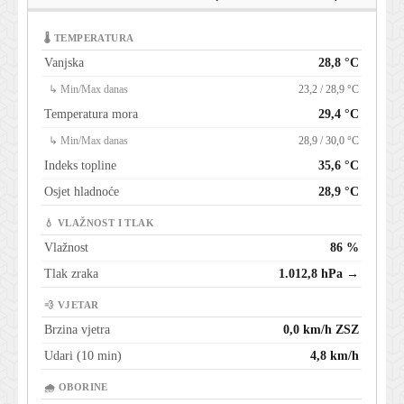
🌡 TEMPERATURA
Vanjska
28,8 °C
↳ Min/Max danas
23,2 / 28,9 °C
Temperatura mora
29,4 °C
↳ Min/Max danas
28,9 / 30,0 °C
Indeks topline
35,6 °C
Osjet hladnoće
28,9 °C
💧 VLAŽNOST I TLAK
Vlažnost
86 %
Tlak zraka
1.012,8 hPa →
💨 VJETAR
Brzina vjetra
0,0 km/h ZSZ
Udari (10 min)
4,8 km/h
🌧 OBORINE