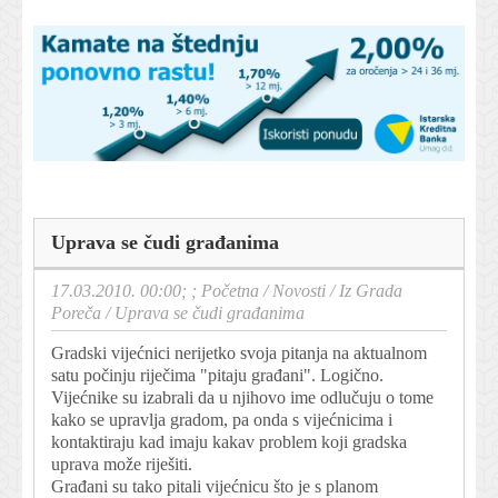
Uprava se čudi građanima
17.03.2010. 00:00; ;
Početna
/
Novosti
/
Iz Grada
Poreča
/
Uprava se čudi građanima
Gradski vijećnici nerijetko svoja pitanja na aktualnom
satu počinju riječima "pitaju građani". Logično.
Vijećnike su izabrali da u njihovo ime odlučuju o tome
kako se upravlja gradom, pa onda s vijećnicima i
kontaktiraju kad imaju kakav problem koji gradska
uprava može riješiti.
Građani su tako pitali vijećnicu što je s planom