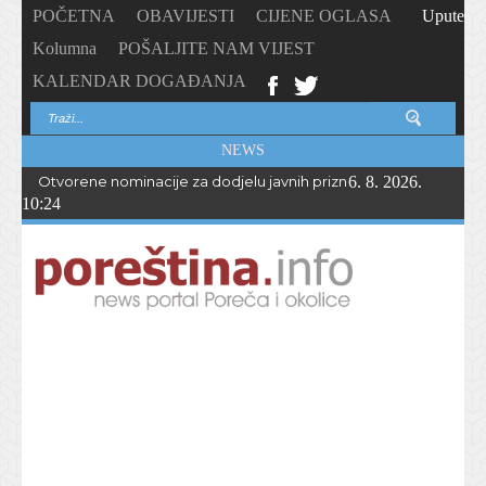
POČETNA
OBAVIJESTI
CIJENE OGLASA
Upute
Kolumna
POŠALJITE NAM VIJEST
KALENDAR DOGAĐANJA
NEWS
Otvorene nominacije za dodjelu javnih priznanja Općine Vižina
6. 8. 2026.
10:24