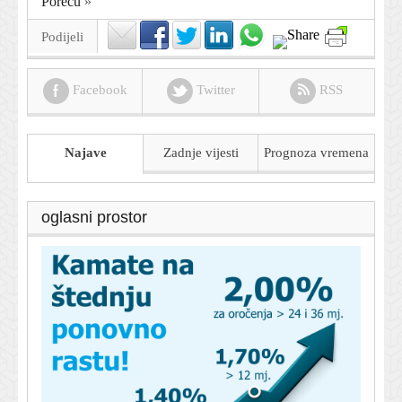
Poreču
»
Podijeli
Facebook
Twitter
RSS
Najave
Zadnje vijesti
Prognoza
vremena
oglasni prostor