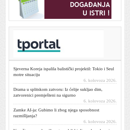
T-portal.hr
Potpisan ugovor: Split dobiva novi Centar za starije
osobe
6. kolovoza 2026.
Sjeverna Koreja ispalila balistički projektil: Tokio i Seul
motre situaciju
6. kolovoza 2026.
Drama u splitskom zatvoru: Iz ćelije sukljao dim,
zatvorenici premješteni na sigurno
6. kolovoza 2026.
Zamke AI-ja: Gubimo li zbog njega sposobnost
razmišljanja?
6. kolovoza 2026.
Vozači su se pobunili, automobilski div sada pokazuje