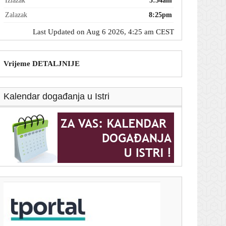
Izlazak
5:54am
Zalazak
8:25pm
Last Updated on Aug 6 2026, 4:25 am CEST
Vrijeme DETALJNIJE
Kalendar događanja u Istri
T-portal.hr
Dnevni horoskop za 6. kolovoza 2026. - što vam
zvijezde danas donose
5. kolovoza 2026.