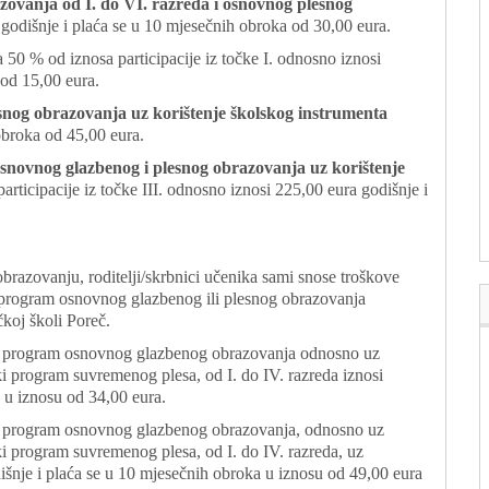
ovanja od I. do VI. razreda i osnovnog plesnog
 godišnje i plaća se u 10 mjesečnih obroka od 30,00 eura.
 50 % od iznosa participacije iz točke I. odnosno iznosi
 od 15,00 eura.
snog obrazovanja uz korištenje školskog instrumenta
obroka od 45,00 eura.
snovnog glazbenog i plesnog obrazovanja uz korištenje
rticipacije iz točke III. odnosno iznosi 225,00 eura godišnje i
razovanju, roditelji/skrbnici učenika sami snose troškove
 program osnovnog glazbenog ili plesnog obrazovanja
koj školi Poreč.
uz program osnovnog glazbenog obrazovanja odnosno uz
i program suvremenog plesa, od I. do IV. razreda iznosi
 u iznosu od 34,00 eura.
uz program osnovnog glazbenog obrazovanja, odnosno uz
i program suvremenog plesa, od I. do IV. razreda, uz
išnje i plaća se u 10 mjesečnih obroka u iznosu od 49,00 eura