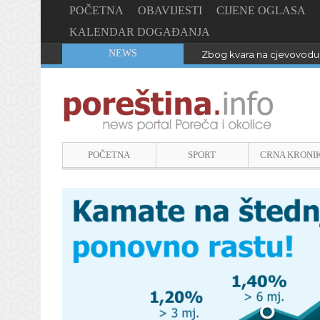
POČETNA
OBAVIJESTI
CIJENE OGLASA
KALENDAR DOGAĐANJA
NEWS
Zbog kvara na cjevovodu 
POČETNA
SPORT
CRNA KRONI