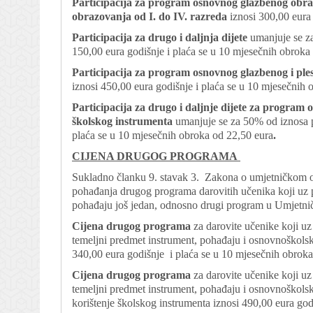
Participacija za program osnovnog glazbenog obraz
obrazovanja od I. do IV. razreda
iznosi 300,00 eura
Participacija za drugo i daljnja dijete
umanjuje se za
150,00 eura godišnje i plaća se u 10 mjesečnih obroka
Participacija za program osnovnog glazbenog i ple
iznosi 450,00 eura godišnje i plaća se u 10 mjesečnih 
Participacija za drugo i daljnje dijete
za program o
školskog instrumenta
umanjuje se za 50% od iznosa pa
plaća se u 10 mjesečnih obroka od 22,50 eura
.
CIJENA DRUGOG PROGRAMA
Sukladno članku 9. stavak 3. Zakona o umjetničkom ob
pohađanja drugog programa darovitih učenika koji uz
pohađaju još jedan, odnosno drugi program u Umjetnič
Cijena drugog programa
za darovite učenike koji 
temeljni predmet instrument, pohađaju i osnovnoškolsk
340,00 eura godišnje i plaća se u 10 mjesečnih obroka
Cijena drugog programa
za darovite učenike koji 
temeljni predmet instrument, pohađaju i osnovnoškolsk
korištenje školskog instrumenta iznosi 490,00 eura god