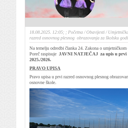
18.08.2025. 12:05; ;
Početna
/
Obavijesti
/
Umjetnička
razred osnovnog plesnog obrazovanja za školsku god
Na temelju odredbi članka 24. Zakona o umjetničkom 
Poreč raspisuje
JAVNI NATJEČAJ
za upis u prv
2025./2026.
PRAVO UPISA
Pravo upisa u prvi razred osnovnog plesnog obrazovanj
osnovne škole.