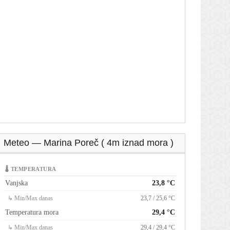
Meteo — Marina Poreč ( 4m iznad mora )
🌡 TEMPERATURA
Vanjska
23,8 °C
↳ Min/Max danas
23,7 / 25,6 °C
Temperatura mora
29,4 °C
↳ Min/Max danas
29,4 / 29,4 °C