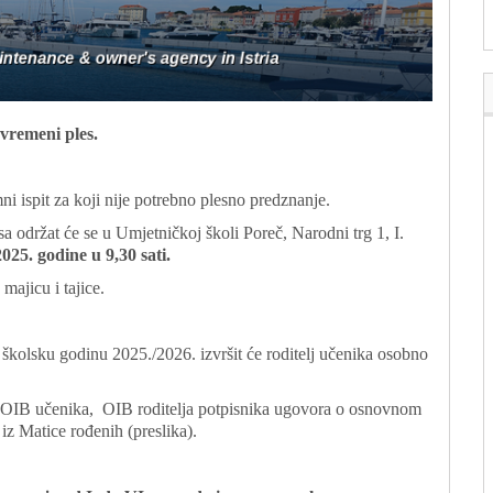
vremeni ples.
i ispit za koji nije potrebno plesno predznanje.
a održat će se u Umjetničkoj školi Poreč, Narodni trg 1, I.
2025. godine u 9,30 sati.
majicu i tajice.
a školsku godinu 2025./2026. izvršit će roditelj učenika osobno
u: OIB učenika, OIB roditelja potpisnika ugovora o osnovnom
z Matice rođenih (preslika).