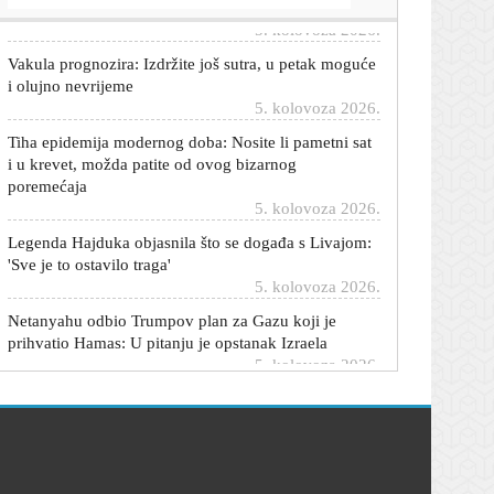
Vakula prognozira: Izdržite još sutra, u petak moguće
i olujno nevrijeme
5. kolovoza 2026.
Tiha epidemija modernog doba: Nosite li pametni sat
i u krevet, možda patite od ovog bizarnog
poremećaja
5. kolovoza 2026.
Legenda Hajduka objasnila što se događa s Livajom:
'Sve je to ostavilo traga'
5. kolovoza 2026.
Netanyahu odbio Trumpov plan za Gazu koji je
prihvatio Hamas: U pitanju je opstanak Izraela
5. kolovoza 2026.
Nijemce ozbiljno zabrinuo dron s bombom u
Leipzigu: 'Bio je to hibridni napad'
5. kolovoza 2026.
'Neki su dobili previše, neki premalo': Što kažu
branitelji o čestitki iz vlade?
5. kolovoza 2026.