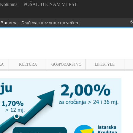
Kolumna
POŠALJITE NAM VIJEST
6
Baderna – Dračevac bez vode do večernjih sati !
KA
KULTURA
GOSPODARSTVO
LIFESTYLE