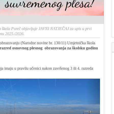
 škola Poreč objavljuje JAVNI NATJEČAJ za upis u prvi
inu 2025./2026.
obrazovanju (Narodne novine br. 130/11) Umjetnička škola
i razred osnovnog plesnog obrazovanja za školsku godinu
a imaju u pravilu učenici nakon završenog 3 ili 4. razreda