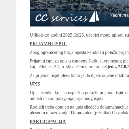
U školskoj godini 2025./2026. učenici mogu upisati
su
PRIJAMNI ISPIT
Zbog ograničenog broja mjesta kandidati polažu prijamn
Prijamni ispit za upis u osnovnu školu suvremenog ples
kat, učionica A1, u sljedećem terminu
srijeda, 27.8.
Za prijamni ispit plesa bitno je da dijete odjene udobnu 
UPIS
Upis učenika koji su uspješno položili prijamni ispit z
odmah nakon polaganja prijamnog ispita.
Roditelj treba donijeti na upis sljedeću dokumentacij
plesnom obrazovanju, Domovnicu (preslika) i Izvadak i
PARTICIPACIJA