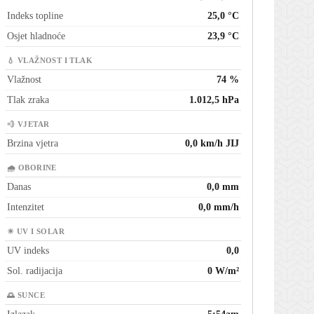
Indeks topline
25,0 °C
Osjet hladnoće
23,9 °C
💧 VLAŽNOST I TLAK
Vlažnost
74 %
Tlak zraka
1.012,5 hPa
💨 VJETAR
Brzina vjetra
0,0 km/h JIJ
🌧 OBORINE
Danas
0,0 mm
Intenzitet
0,0 mm/h
☀ UV I SOLAR
UV indeks
0,0
Sol. radijacija
0 W/m²
🌅 SUNCE