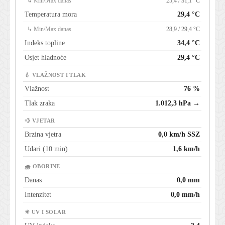
↳ Min/Max danas
25,4 / 31,1 °C
Temperatura mora
29,4 °C
↳ Min/Max danas
28,9 / 29,4 °C
Indeks topline
34,4 °C
Osjet hladnoće
29,4 °C
💧 VLAŽNOST I TLAK
Vlažnost
76 %
Tlak zraka
1.012,3 hPa →
💨 VJETAR
Brzina vjetra
0,0 km/h SSZ
Udari (10 min)
1,6 km/h
🌧 OBORINE
Danas
0,0 mm
Intenzitet
0,0 mm/h
☀ UV I SOLAR