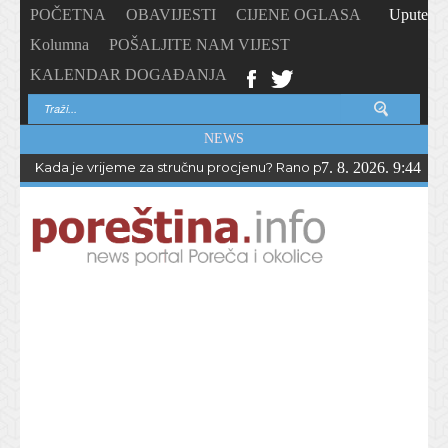
POČETNA
OBAVIJESTI
CIJENE OGLASA
Upute
Kolumna
POŠALJITE NAM VIJEST
KALENDAR DOGAĐANJA
NEWS
Kada je vrijeme za stručnu procjenu? Rano prepoznavanje odstup
7. 8. 2026. 9:44