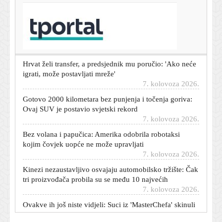
T-portal.hr
Poznati hrvatski VAR sudac pretučen u Osijeku: Pronašli
ga kako leži na cesti
7. kolovoza 2026.
Hrvat želi transfer, a predsjednik mu poručio: 'Ako neće
igrati, može postavljati mreže'
7. kolovoza 2026.
Gotovo 2000 kilometara bez punjenja i točenja goriva:
Ovaj SUV je postavio svjetski rekord
7. kolovoza 2026.
Bez volana i papučica: Amerika odobrila robotaksi
kojim čovjek uopće ne može upravljati
7. kolovoza 2026.
Kinezi nezaustavljivo osvajaju automobilsko tržište: Čak
tri proizvođača probila su se među 10 najvećih
7. kolovoza 2026.
Ovakve ih još niste vidjeli: Suci iz 'MasterChefa' skinuli
pregače pa nasmijali obožavatelje
7. kolovoza 2026.