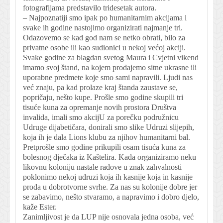
fotografijama predstavilo tridesetak autora.
– Najpoznatiji smo ipak po humanitarnim akcijama i
svake ih godine nastojimo organizirati najmanje tri.
Odazovemo se kad god nam se netko obrati, bilo za
privatne osobe ili kao sudionici u nekoj većoj akciji.
Svake godine za blagdan svetog Maura i Cvjetni vikend
imamo svoj štand, na kojem prodajemo sitne ukrasne ili
uporabne predmete koje smo sami napravili. Ljudi nas
već znaju, pa kad prolaze kraj štanda zaustave se,
popričaju, nešto kupe. Prošle smo godine skupili tri
tisuće kuna za opremanje novih prostora Društva
invalida, imali smo akcijU za porečku podružnicu
Udruge dijabetičara, donirali smo slike Udruzi slijepih,
koja ih je dala Lions klubu za njihov humanitarni bal.
Pretprošle smo godine prikupili osam tisuća kuna za
bolesnog dječaka iz Kaštelira. Kada organiziramo neku
likovnu koloniju nastale radove u znak zahvalnosti
poklonimo nekoj udruzi koja ih kasnije koja in kasnije
proda u dobrotvorne svrhe. Za nas su kolonije dobre jer
se zabavimo, nešto stvaramo, a napravimo i dobro djelo,
kaže Ester.
Zanimljivost je da LUP nije osnovala jedna osoba, već