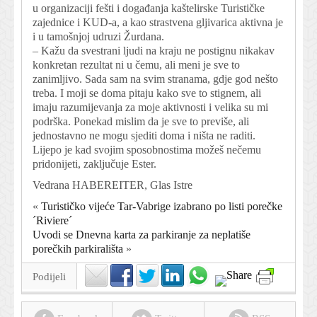
u organizaciji fešti i događanja kaštelirske Turističke
zajednice i KUD-a, a kao strastvena gljivarica aktivna je
i u tamošnjoj udruzi Žurdana.
– Kažu da svestrani ljudi na kraju ne postignu nikakav
konkretan rezultat ni u čemu, ali meni je sve to
zanimljivo. Sada sam na svim stranama, gdje god nešto
treba. I moji se doma pitaju kako sve to stignem, ali
imaju razumijevanja za moje aktivnosti i velika su mi
podrška. Ponekad mislim da je sve to previše, ali
jednostavno ne mogu sjediti doma i ništa ne raditi.
Lijepo je kad svojim sposobnostima možeš nečemu
pridonijeti, zaključuje Ester.
Vedrana HABEREITER, Glas Istre
«
Turističko vijeće Tar-Vabrige izabrano po listi porečke
´Riviere´
Uvodi se Dnevna karta za parkiranje za neplatiše
porečkih parkirališta
»
Podijeli