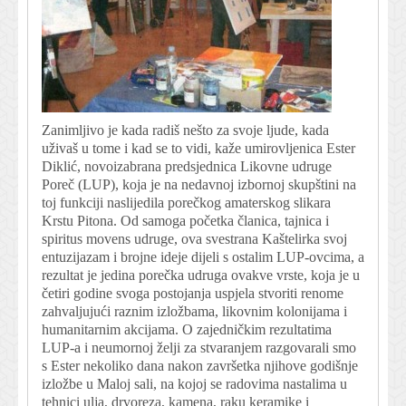
Zanimljivo je kada radiš nešto za svoje ljude, kada
uživaš u tome i kad se to vidi, kaže umirovljenica Ester
Diklić, novoizabrana predsjednica Likovne udruge
Poreč (LUP), koja je na nedavnoj izbornoj skupštini na
toj funkciji naslijedila porečkog amaterskog slikara
Krstu Pitona. Od samoga početka članica, tajnica i
spiritus movens udruge, ova svestrana Kaštelirka svoj
entuzijazam i brojne ideje dijeli s ostalim LUP-ovcima, a
rezultat je jedina porečka udruga ovakve vrste, koja je u
četiri godine svoga postojanja uspjela stvoriti renome
zahvaljujući raznim izložbama, likovnim kolonijama i
humanitarnim akcijama. O zajedničkim rezultatima
LUP-a i neumornoj želji za stvaranjem razgovarali smo
s Ester nekoliko dana nakon završetka njihove godišnje
izložbe u Maloj sali, na kojoj se radovima nastalima u
tehnici ulja, drvoreza, kamena, raku keramike i