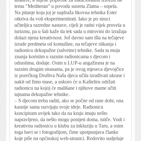
temu "Mediteran" u povodu susreta Zlatna – sopela.
Na pitanje koja joj je najdraža likovna tehnika Ester
otkriva da voli eksperimentirati. Iako je po struci
učiteljica razredne nastave, cijeli je radni vijek provela u
turizmu, pa u šali kaže da tek sada u mirovini do izražaja
dolazi njena kreativnost. Još davno sam išla na tečajeve
izrade predmeta od komušine, na tečajeve slikanja i
radionicu dekupažne (salvetne) tehnike. Sada ta moja
znanja koristim u raznim radionicama s djecom i
odraslima, dodaje. Osim u LUP-u angažirana je na
raznim drugim stranama, pa je ovog mjeseca djevojčice
iz porečkog Društva Naša djeca učila izrađivati ukrase i
nakit od fimo mase, a uskoro će u Kašteliru održati
radionicu na kojoj će mališane i njihove mame učiti
tajnama dekupažne tehnike.
– S djecom treba raditi, ako se počne od rane dobi, ona
kasnije sama razvijaju svoje ideje. Radionicu
koncipiram uvijek tako da na kraju imaju nešto
napravljeno, da nešto mogu ponijeti doma, ističe. Vodi i
kreativnu radionicu u klubu za inkluziju u Taru, a osim
toga bavi se i fotografijom, čime upotpunjava članke
koje piše na općinskoj web-stranici. Redovito sudjeluje