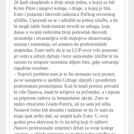
26 ljudi okupljenih u dvije struje jednu, u kojoj su bili
Krsto Piton i njegovi kolege, i druge, u kojoj je bila
Ester i polazni ci likovnih radionica Pučkog otvorenog
učilišta. Upoznali su se i udružili na jednoj izložbi, a da
bi mogli lakše funkcionirati stvorili su udrugu, koja
danas u svojim redovima broji pedesetak likovnih
stvaratelja i stvarateljica svih stupnjeva obrazovanja,
uzrasta i zanimanja, od amatera do profesionalnih
umjetnika. Ester ističe da je na LUP-ovce vrlo ponosna
jer osim u udruzi djeluju i kroz samostalne izložbe te na
raznim ex tempore susretima diljem Istre, gdje ostvaruju
zapažene rezultate.
– Najveći problem nam je to što nemamo svoj prostor,
pa se sastajemo u sjedištu Udruge slijepih i posuđenim
podrumskim prostorijama. Kad bi imali prostor, privukli
bi više članova, imali bi tečajeve za početnike, a i mjesta
za pripremu radova za humanitarne akcije. Zato se
stalno obraćamo Gradu Poreču, ali za sada još ništa.
Nastavit ćemo biti dosadni i nadamo se da će nam na
kraju ipak nešto dati, uz smijeh kaže Ester. U ovoj
godini prva aktivnost bi će im tečaj koji će njihovi
članovi profesionalni umjetnici držati za svoje kolege
amatere, a slijede pripreme za tradicionalnu izložbu na