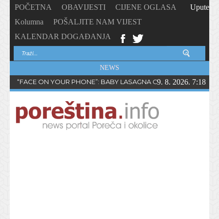
POČETNA
OBAVIJESTI
CIJENE OGLASA
Upute
Kolumna
POŠALJITE NAM VIJEST
KALENDAR DOGAĐANJA
NEWS
“FACE ON YOUR PHONE”: BABY LASAGNA OBJAVIO NOVI SING
9. 8. 2026. 7:18