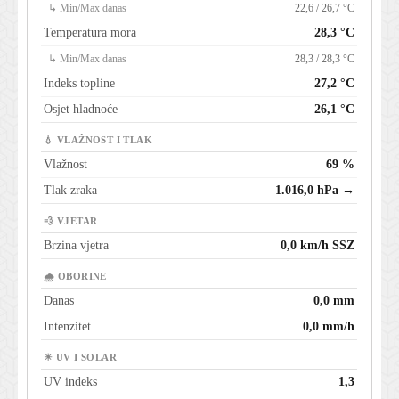
↳ Min/Max danas
22,6 / 26,7 °C
Temperatura mora
28,3 °C
↳ Min/Max danas
28,3 / 28,3 °C
Indeks topline
27,2 °C
Osjet hladnoće
26,1 °C
💧 VLAŽNOST I TLAK
Vlažnost
69 %
Tlak zraka
1.016,0 hPa →
💨 VJETAR
Brzina vjetra
0,0 km/h SSZ
🌧 OBORINE
Danas
0,0 mm
Intenzitet
0,0 mm/h
☀ UV I SOLAR
UV indeks
1,3