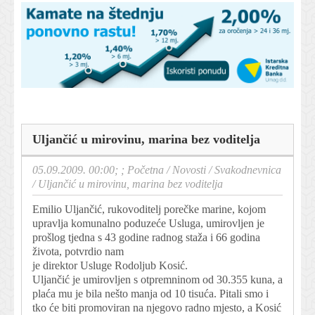
Uljančić u mirovinu, marina bez voditelja
05.09.2009. 00:00; ;
Početna
/
Novosti
/
Svakodnevnica
/
Uljančić u mirovinu, marina bez voditelja
Emilio Uljančić, rukovoditelj porečke marine, kojom
upravlja komunalno poduzeće Usluga, umirovljen je
prošlog tjedna s 43 godine radnog staža i 66 godina
života, potvrdio nam
je direktor Usluge Rodoljub Kosić.
Uljančić je umirovljen s otpremninom od 30.355 kuna, a
plaća mu je bila nešto manja od 10 tisuća. Pitali smo i
tko će biti promoviran na njegovo radno mjesto, a Kosić