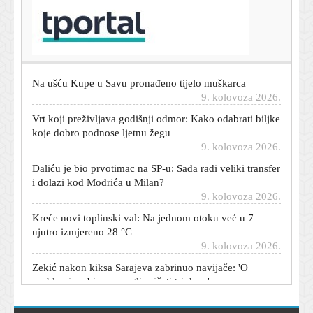
T-portal.hr
Još jedan Hrvat dolazi u Brazil: Igrat će gradski derbi
protiv Krovinovića
9. kolovoza 2026.
Na ušću Kupe u Savu pronađeno tijelo muškarca
9. kolovoza 2026.
Vrt koji preživljava godišnji odmor: Kako odabrati biljke
koje dobro podnose ljetnu žegu
9. kolovoza 2026.
Daliću je bio prvotimac na SP-u: Sada radi veliki transfer
i dolazi kod Modrića u Milan?
9. kolovoza 2026.
Kreće novi toplinski val: Na jednom otoku već u 7
ujutro izmjereno 28 °C
9. kolovoza 2026.
Zekić nakon kiksa Sarajeva zabrinuo navijače: 'O
problemima bismo mogli pričati tri dana'
9. kolovoza 2026.
Dijete se zaključalo u automobilu, a ključevi su unutra: