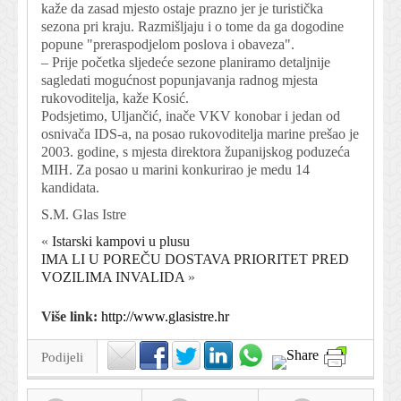
kaže da zasad mjesto ostaje prazno jer je turistička
sezona pri kraju. Razmišljaju i o tome da ga dogodine
popune "preraspodjelom poslova i obaveza".
– Prije početka sljedeće sezone planiramo detaljnije
sagledati mogućnost popunjavanja radnog mjesta
rukovoditelja, kaže Kosić.
Podsjetimo, Uljančić, inače VKV konobar i jedan od
osnivača IDS-a, na posao rukovoditelja marine prešao je
2003. godine, s mjesta direktora županijskog poduzeća
MIH. Za posao u marini konkurirao je medu 14
kandidata.
S.M. Glas Istre
«
Istarski kampovi u plusu
IMA LI U POREČU DOSTAVA PRIORITET PRED
VOZILIMA INVALIDA
»
Više link:
http://www.glasistre.hr
Podijeli