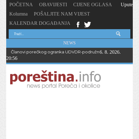
POČETNA
OBAVIJESTI
CIJENE OGLASA
Upute
Kolumna
POŠALJITE NAM VIJEST
KALENDAR DOGAĐANJA
NEWS
Članovi porečkog ogranka UDVDR-podružnice Istarske županije
6. 8. 2026.
20:56