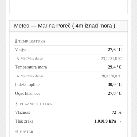
Meteo — Marina Poreč ( 4m iznad mora )
🌡 TEMPERATURA
Vanjska
27,6 °C
↳ Min/Max danas
23,2 / 31,8 °C
Temperatura mora
29,4 °C
↳ Min/Max danas
28,9 / 30,0 °C
Indeks topline
30,0 °C
Osjet hladnoće
27,8 °C
💧 VLAŽNOST I TLAK
Vlažnost
72 %
Tlak zraka
1.010,9 hPa →
💨 VJETAR