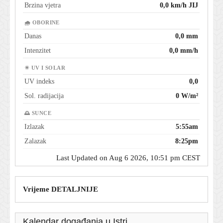
Brzina vjetra
0,0 km/h JIJ
🌧 OBORINE
Danas
0,0 mm
Intenzitet
0,0 mm/h
☀ UV I SOLAR
UV indeks
0,0
Sol. radijacija
0 W/m²
🌅 SUNCE
Izlazak
5:55am
Zalazak
8:25pm
Last Updated on Aug 6 2026, 10:51 pm CEST
Vrijeme DETALJNIJE
Kalendar događanja u Istri