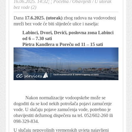
16.06.2025. 14:32; ;
Početna
/
Obavijesti
/
U utorak
bez vode (2)
Dana
17
.6.2025. (utorak)
zbog radova na vodovodnoj
mreži bez vode će biti slijedeće ulice i naselja:
Labinci, Dvori, Devići, poslovna zona Labinci
od 6 – 7.30 sati
Pietra Kandlera u Poreču od 11 – 15 sati
Nakon normalizacije vodoopskrbe može se
dogoditi da se kod nekih potrošača pojavi zamućenje
vode. U slučaju pojave zamućenja vode, potrebno je
obavijestiti dežurnog dispečera na tel. 052/602-260 ili
098-329-834.
U slučaju nepovoljnih vremenskih uvjeta najavljeni