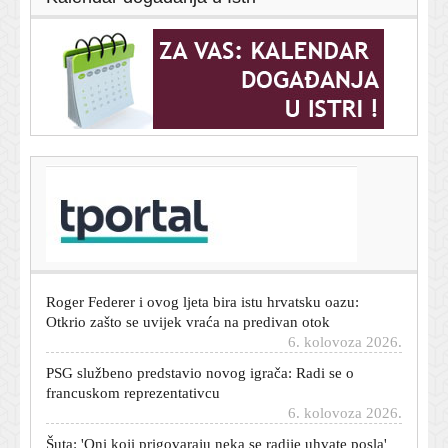
T-portal.hr
Bjeloruski migranti kopaju tunele prema Europi: Dosad
su ih našli već 12
6. kolovoza 2026.
Roger Federer i ovog ljeta bira istu hrvatsku oazu:
Otkrio zašto se uvijek vraća na predivan otok
6. kolovoza 2026.
PSG službeno predstavio novog igrača: Radi se o
francuskom reprezentativcu
6. kolovoza 2026.
Šuta: 'Oni koji prigovaraju neka se radije uhvate posla'
6. kolovoza 2026.