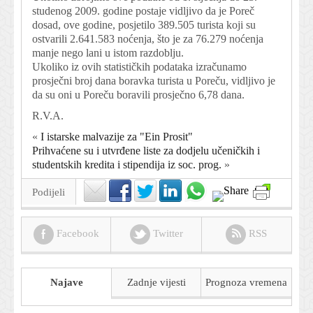
studenog 2009. godine postaje vidljivo da je Poreč
dosad, ove godine, posjetilo 389.505 turista koji su
ostvarili 2.641.583 noćenja, što je za 76.279 noćenja
manje nego lani u istom razdoblju.
Ukoliko iz ovih statističkih podataka izračunamo
prosječni broj dana boravka turista u Poreču, vidljivo je
da su oni u Poreču boravili prosječno 6,78 dana.
R.V.A.
«
I istarske malvazije za "Ein Prosit"
Prihvaćene su i utvrđene liste za dodjelu učeničkih i
studentskih kredita i stipendija iz soc. prog.
»
Podijeli
Facebook
Twitter
RSS
Najave
Zadnje vijesti
Prognoza
vremena