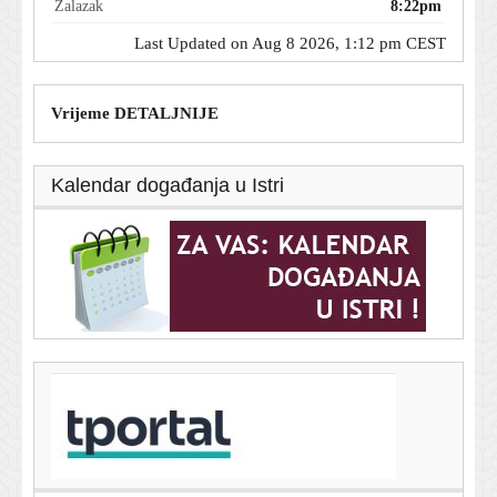
Zalazak
8:22pm
Last Updated on Aug 8 2026, 1:12 pm CEST
Vrijeme DETALJNIJE
Kalendar događanja u Istri
T-portal.hr
Zaboravite na tavu: Vrhunski chef otkriva kako
pripremiti savršena jaja na oko
8. kolovoza 2026.