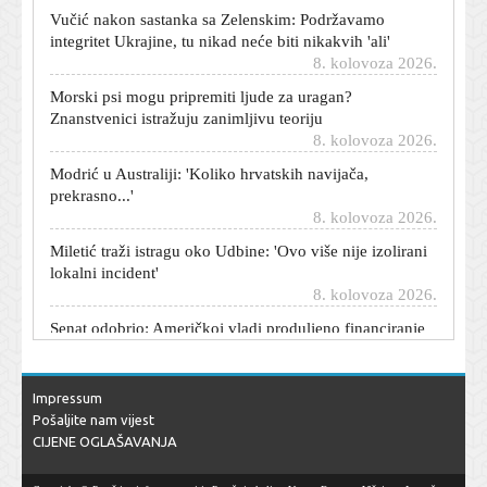
Vučić nakon sastanka sa Zelenskim: Podržavamo
integritet Ukrajine, tu nikad neće biti nikakvih 'ali'
8. kolovoza 2026.
Morski psi mogu pripremiti ljude za uragan?
Znanstvenici istražuju zanimljivu teoriju
8. kolovoza 2026.
Modrić u Australiji: 'Koliko hrvatskih navijača,
prekrasno...'
8. kolovoza 2026.
Miletić traži istragu oko Udbine: 'Ovo više nije izolirani
lokalni incident'
8. kolovoza 2026.
Senat odobrio: Američkoj vladi produljeno financiranje
8. kolovoza 2026.
Orban u Srbiji: Došao na festival trubača, naručio ćevap,
pivo i svadbarski kupus
Impressum
8. kolovoza 2026.
Pošaljite nam vijest
CIJENE OGLAŠAVANJA
Andrea Šušnjara otvorila dušu o teškom djetinjstvu: 'Ne
bih opet birala istu obitelj'