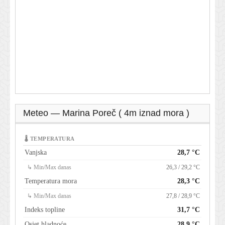
Meteo — Marina Poreč ( 4m iznad mora )
🌡 TEMPERATURA
Vanjska
28,7 °C
↳ Min/Max danas
26,3 / 29,2 °C
Temperatura mora
28,3 °C
↳ Min/Max danas
27,8 / 28,9 °C
Indeks topline
31,7 °C
Osjet hladnoće
28,9 °C