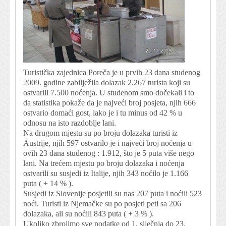
Turistička zajednica Poreča je u prvih 23 dana studenog
2009. godine zabilježila dolazak 2.267 turista koji su
ostvarili 7.500 noćenja. U studenom smo dočekali i to
da statistika pokaže da je najveći broj posjeta, njih 666
ostvario domaći gost, iako je i tu minus od 42 % u
odnosu na isto razdoblje lani.
Na drugom mjestu su po broju dolazaka turisti iz
Austrije, njih 597 ostvarilo je i najveći broj noćenja u
ovih 23 dana studenog : 1.912, što je 5 puta više nego
lani. Na trećem mjestu po broju dolazaka i noćenja
ostvarili su susjedi iz Italije, njih 343 noćilo je 1.166
puta ( + 14 % ).
Susjedi iz Slovenije posjetili su nas 207 puta i noćili 523
noći. Turisti iz Njemačke su po posjeti peti sa 206
dolazaka, ali su noćili 843 puta ( + 3 % ).
Ukoliko zbrojimo sve podatke od 1. siječnja do 23.