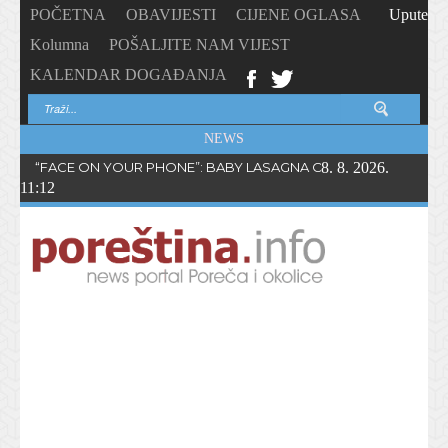
POČETNA
OBAVIJESTI
CIJENE OGLASA
Upute
Kolumna
POŠALJITE NAM VIJEST
KALENDAR DOGAĐANJA
NEWS
“FACE ON YOUR PHONE”: BABY LASAGNA OBJAVIO NOVI SING
8. 8. 2026.
11:12