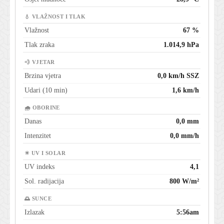
💧 VLAŽNOST I TLAK
Vlažnost
67 %
Tlak zraka
1.014,9 hPa
💨 VJETAR
Brzina vjetra
0,0 km/h SSZ
Udari (10 min)
1,6 km/h
🌧 OBORINE
Danas
0,0 mm
Intenzitet
0,0 mm/h
☀ UV I SOLAR
UV indeks
4,1
Sol. radijacija
800 W/m²
🌅 SUNCE
Izlazak
5:56am