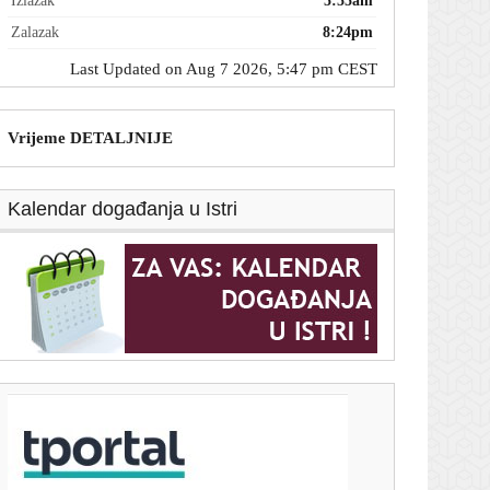
Izlazak
5:55am
Zalazak
8:24pm
Last Updated on Aug 7 2026, 5:47 pm CEST
Vrijeme DETALJNIJE
Kalendar događanja u Istri
T-portal.hr
Srpski policajci zaustavili kamion sa skrivenim
eksplozivom: Rusija je imala jeziv plan
7. kolovoza 2026.