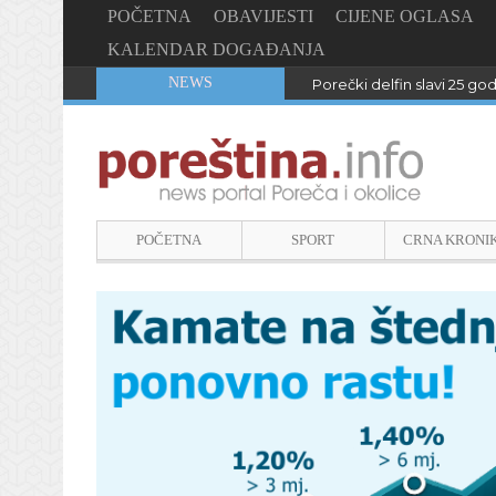
POČETNA
OBAVIJESTI
CIJENE OGLASA
KALENDAR DOGAĐANJA
NEWS
Porečki delfin slavi 25 go
POČETNA
SPORT
CRNA KRONI