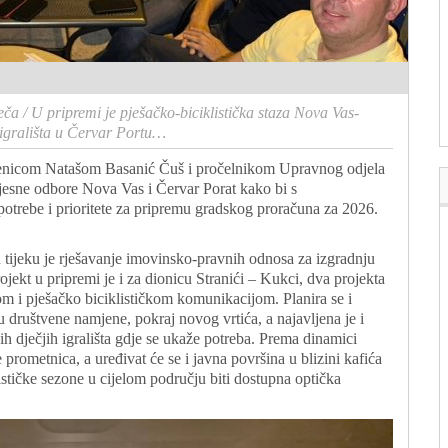
eča
/
U pripremi je pješačko-biciklistička staza Nova Vas-
h igrališta u Červar Portu…
jenicom Natašom Basanić Čuš i pročelnikom Upravnog odjela
esne odbore Nova Vas i Červar Porat kako bi s
otrebe i prioritete za pripremu gradskog proračuna za 2026.
tijeku je rješavanje imovinsko-pravnih odnosa za izgradnju
ojekt u pripremi je i za dionicu Stranići – Kukci, dva projekta
om i pješačko biciklističkom komunikacijom. Planira se i
 društvene namjene, pokraj novog vrtića, a najavljena je i
h dječjih igrališta gdje se ukaže potreba. Prema dinamici
 prometnica, a uređivat će se i javna površina u blizini kafića
stičke sezone u cijelom području biti dostupna optička