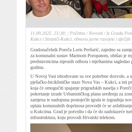
11.09.2025. 23:38; ;
Početna
/
Novosti
/
Iz Grada Por
Kukci i Stranići-Kukci, obnova javne rasvjete i dječji
Gradonačelnik Poreča Loris Peršurić, zajedno sa zam
za komunalni sustav Marinom Poropatom, obišao je mj
predstavnicima mjesnih odbora i mještanima sagledao p
godinu.
U Novoj Vasi ishodovane su sve potrebne dozvole, a u 
pješačko-biciklističke staze Nova Vas – Kukci, a isti pr
koja će omogućiti spajanje prigradskih naselja s Poreč
pokretanje izrade Urbanističkog plana uređenja za zonu
zamjena te nadopuna postojećih igrala te izgradnja novi
uplata komunalnih doprinosa provodit će se asfaltiranje
u Kukcima. Grad je potvrdio i da će do nadolazeće turi
infrastruktura, koju provodi Hrvatski telekom.