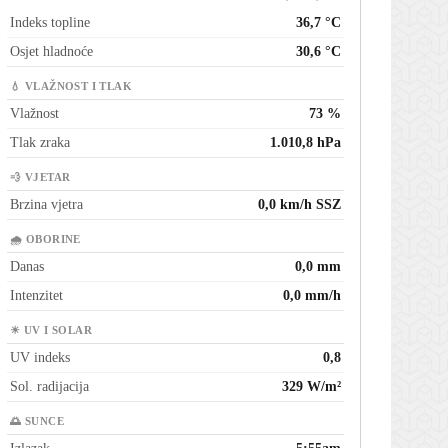
Indeks topline
36,7 °C
Osjet hladnoće
30,6 °C
💧 VLAŽNOST I TLAK
Vlažnost
73 %
Tlak zraka
1.010,8 hPa
💨 VJETAR
Brzina vjetra
0,0 km/h SSZ
🌧 OBORINE
Danas
0,0 mm
Intenzitet
0,0 mm/h
☀ UV I SOLAR
UV indeks
0,8
Sol. radijacija
329 W/m²
🌅 SUNCE