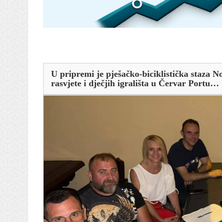
U pripremi je pješačko-biciklistička staza 
rasvjete i dječjih igrališta u Červar Portu…