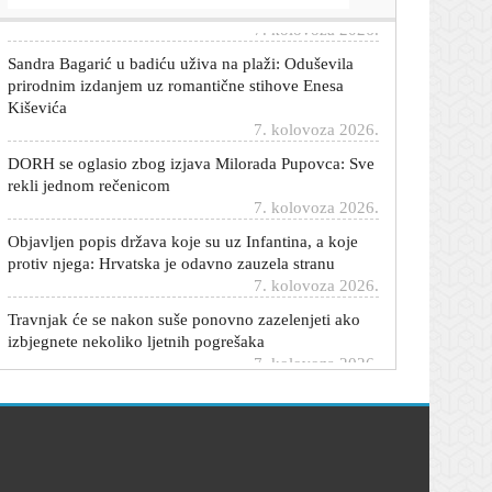
Sandra Bagarić u badiću uživa na plaži: Oduševila
prirodnim izdanjem uz romantične stihove Enesa
Kiševića
7. kolovoza 2026.
DORH se oglasio zbog izjava Milorada Pupovca: Sve
rekli jednom rečenicom
7. kolovoza 2026.
Objavljen popis država koje su uz Infantina, a koje
protiv njega: Hrvatska je odavno zauzela stranu
7. kolovoza 2026.
Travnjak će se nakon suše ponovno zazelenjeti ako
izbjegnete nekoliko ljetnih pogrešaka
7. kolovoza 2026.
Posebna regulacija prometa tijekom Sinjske alke:
Izbjegavajte središte grada
7. kolovoza 2026.
Ovaj miris u automobilu nikada nije normalan: Može
otkriti pukotinu koju vozač uopće ne vidi
7. kolovoza 2026.