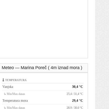
Meteo — Marina Poreč ( 4m iznad mora )
🌡 TEMPERATURA
Vanjska
30,4 °C
↳ Min/Max danas
25,4 / 31,4 °C
Temperatura mora
29,4 °C
↳ Min/Max danas
28,9 / 30,0 °C