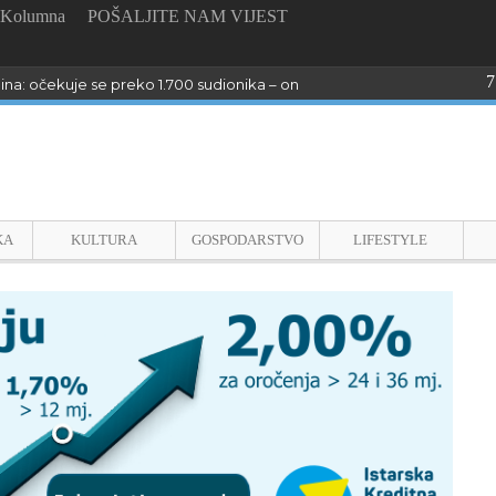
Kolumna
POŠALJITE NAM VIJEST
7
dina: očekuje se preko 1.700 sudionika – online prijave do 26. kolovoza
KA
KULTURA
GOSPODARSTVO
LIFESTYLE