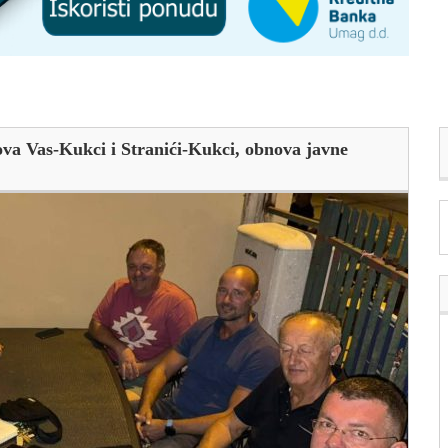
Nova Vas-Kukci i Stranići-Kukci, obnova javne