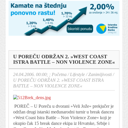
U POREČU ODRŽAN 2. »WEST COAST
ISTRA BATTLE – NON VIOLENCE ZONE«
24.04.2006. 00:00; ;
Početna
/
Lifestyle
/
Zanimljivosti
/
U POREČU ODRŽAN 2. »WEST COAST ISTRA
BATTLE – NON VIOLENCE ZONE«
POREČ – U Poreču u dvorani »Veli Jože« prekjučer je
održan drugi istarski međunarodni turnir u break danceu
»West Coast Istra Battle – Non Violence Zone« koji je
okupio čak 15 break dance ekipa iz Hrvatske, Srbije i