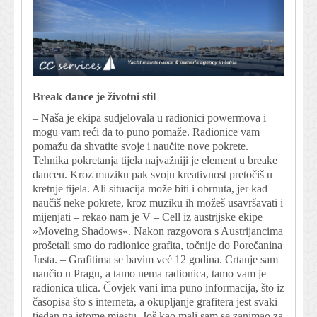
Break dance je životni stil
– Naša je ekipa sudjelovala u radionici powermova i
mogu vam reći da to puno pomaže. Radionice vam
pomažu da shvatite svoje i naučite nove pokrete.
Tehnika pokretanja tijela najvažniji je element u breake
danceu. Kroz muziku pak svoju kreativnost pretočiš u
kretnje tijela. Ali situacija može biti i obrnuta, jer kad
naučiš neke pokrete, kroz muziku ih možeš usavršavati i
mijenjati – rekao nam je V – Cell iz austrijske ekipe
»Moveing Shadows«. Nakon razgovora s Austrijancima
prošetali smo do radionice grafita, točnije do Porečanina
Justa. – Grafitima se bavim već 12 godina. Crtanje sam
naučio u Pragu, a tamo nema radionica, tamo vam je
radionica ulica. Čovjek vani ima puno informacija, što iz
časopisa što s interneta, a okupljanje grafitera jest svaki
tjedan na istome mjestu. Još kao mali sam se zanimao za