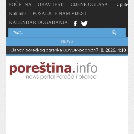
POČETNA
OBAVIJESTI
CIJENE OGLASA
Upute
Kolumna
POŠALJITE NAM VIJEST
KALENDAR DOGAĐANJA
NEWS
Članovi porečkog ogranka UDVDR-podružnice Istarske županije
7. 8. 2026. 4:10