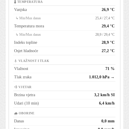
🌡 TEMPERATURA
Vanjska
26,9 °C
↳ Min/Max danas
25,4 / 27,4 °C
Temperatura mora
29,4 °C
↳ Min/Max danas
28,9 / 29,4 °C
Indeks topline
28,9 °C
Osjet hladnoće
27,2 °C
💧 VLAŽNOST I TLAK
Vlažnost
71 %
Tlak zraka
1.012,0 hPa →
💨 VJETAR
Brzina vjetra
3,2 km/h SI
Udari (10 min)
6,4 km/h
🌧 OBORINE
Danas
0,0 mm