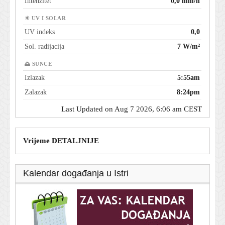
Intenzitet
0,0 mm/h
☀ UV I SOLAR
UV indeks
0,0
Sol. radijacija
7 W/m²
🌅 SUNCE
Izlazak
5:55am
Zalazak
8:24pm
Last Updated on Aug 7 2026, 6:06 am CEST
Vrijeme DETALJNIJE
Kalendar događanja u Istri