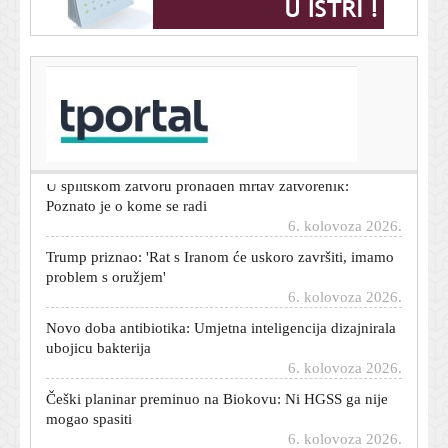
T-portal.hr
Dnevni horoskop za 7. kolovoza 2026. - što vam
zvijezde danas donose
6. kolovoza 2026.
U splitskom zatvoru pronađen mrtav zatvorenik:
Poznato je o kome se radi
6. kolovoza 2026.
Trump priznao: 'Rat s Iranom će uskoro završiti, imamo
problem s oružjem'
6. kolovoza 2026.
Novo doba antibiotika: Umjetna inteligencija dizajnirala
ubojicu bakterija
6. kolovoza 2026.
Češki planinar preminuo na Biokovu: Ni HGSS ga nije
mogao spasiti
6. kolovoza 2026.