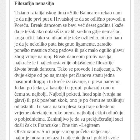
Filozofija nenasilja
Tiziano iz talijanskog tima »Stile Balneare« rekao nam
je da nije prvi put u Hrvatskoj te da se odlično provodi u
Poreču. Break danceom se bavi već deset godina i kaže
da je težak ako dolaziš iz malih sredina gdje nemaš od
koga učiti. Iako se nikad nije teže ozlijedio, otkrio nam
je da je nekoliko puta istegnuo ligamente, zaradio
ponešto masnica zbog padova ili pak malo ogulio glavu
zbog vrtnje na njoj. Break danceom protiv nasilja –
najkraće je i najjednostavnije objašnjenje filozofije
života break dancera. Tako se provode i natjecanja. Po
dvije ekipe od po najmanje pet članova stanu jedna
nasuprot drugoj i tu kreće izazivanje, u plesu naravno.
Jedan po jedan, a kasnije i u grupi, pokazuju ono u
čemu su najbolji. Najbolji pokreti, head spin (vrtnja na
glavi) ili pak poseban skok, ono je po čemu se razlikuju
od ostalih. Tri suca nakon plesa koji traje određeno
vrijeme okretanjem ruke prema najboljoj ekipi odlučuju
o pobjednicima. Zanimljivo je da su prekjučerašnji suci
došli čak iz Francuske i čine tim »Legiteam
Obstruxion«. Suci prije samog počeka natjecanja
najprije moraju pokazati natjecateljima i publici svoje