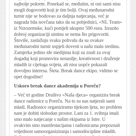
najbolje pokrete. Ponekad se, međutim, ni oni sami nisu
mogli dogovoriti koji je tim bolji. Ovaj međunarodni
turnir nije se bodovao za daljnja natjecanja, već je
nagrada bila novčana tako da su pobjednici, »NL Team«
iz Nizozemske, kući ponijeli ukupno 500 eura. Izrazito
dobroj organizaciji uistinu se nema što prigovoriti.
Štoviše, zaslužuju svaku pohvalu da su ovakav
međunarodni turnir uspjeli dovesti u našu malu sredinu.
Zamjerka jedino ide medijima koji su znali za ovaj
događaj koji promovira nenasilje, kreativnost i druženje
mladih iz cijeloga svijeta, ali nisu uopće pokazali
dovoljno interesa. Šteta. Break dance ekipo, vidimo se
opet dogodine!
Uskoro break dance akademija u Poreču?
– Već tri godine Društvo »Naša djeca« organizira break
dance radionice u Poreču. Na to su nas natjerali sami
mladi. Radionice organiziramo tijekom ljeta, no problem
nam je dobiti slobodan prostor. Lani za 1. svibnja imali
smo malo natjecanje s našim ekipama iz Istre. U
ovakvim smo manifestacijama i radionicama prepoznali
vrijednost samoorganiziranja i samodiscipline mladih.