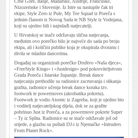
Crne Gore, Italije, Mađarske, Austrije, Francuske,
Nizozemske i Slovenije. Iz Istre su nastupile čak tri
ekipe, Style Zero iz Pule, My Tee Squad iz Poreča s
jednim članom iz Novog Sada te NB Style iz Vodnjana,
koji su ujedno bili i najmlađi natjecatelji.
U Hrvatskoj se inače održavaju slična natjecanja,
međutim ovo porečko bilo je najveće do sada po broju
ekipa, ali i količini publike koja je okupirala dvoranu i
divila se mladim dancerima.
Događaj su organizirali porečko Društvo »Naša djeca«,
»FreeStyle Kings« i »Justdesign« pod pokroviteljstvom
Grada Poreča i Istarske županije. Break dance
natjecanju prethodile su radionice zacrtavanja i slikanja
grafita, radionice učenja break dance koraka tzv.
footwork te powermoves (akrobatika pokreta).
Footwork je vodio Atomic iz Zagreba, koji je ujedno bio
i voditelj natjecateljskog dijela, dok se za grafite
pobrinuo Just iz Poreča, a za powermove pokrete Super
– Ty iz Splita. Radionice su se inače održavale još od
srijede, a glazbu su puštali DJ-i iz Njemačke »Intruders
From Planet Rock«.