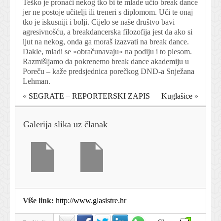
Teško je pronaći nekog tko bi te mlade učio break dance
jer ne postoje učitelji ili treneri s diplomom. Uči te onaj
tko je iskusniji i bolji. Cijelo se naše društvo bavi
agresivnošću, a breakdancerska filozofija jest da ako si
ljut na nekog, onda ga moraš izazvati na break dance.
Dakle, mladi se »obračunavaju« na podiju i to plesom.
Razmišljamo da pokrenemo break dance akademiju u
Poreču – kaže predsjednica porečkog DND-a Snježana
Lehman.
«
SEGRATE – REPORTERSKI ZAPIS
Kuglašice
»
Galerija slika uz članak
Više link:
http://www.glasistre.hr