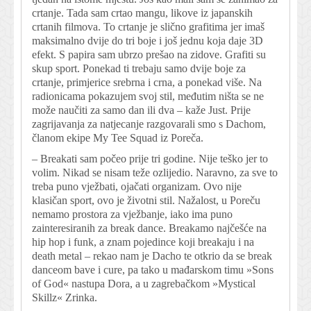
crtanje. Tada sam crtao mangu, likove iz japanskih
crtanih filmova. To crtanje je slično grafitima jer imaš
maksimalno dvije do tri boje i još jednu koja daje 3D
efekt. S papira sam ubrzo prešao na zidove. Grafiti su
skup sport. Ponekad ti trebaju samo dvije boje za
crtanje, primjerice srebrna i crna, a ponekad više. Na
radionicama pokazujem svoj stil, međutim ništa se ne
može naučiti za samo dan ili dva – kaže Just. Prije
zagrijavanja za natjecanje razgovarali smo s Dachom,
članom ekipe My Tee Squad iz Poreča.
– Breakati sam počeo prije tri godine. Nije teško jer to
volim. Nikad se nisam teže ozlijedio. Naravno, za sve to
treba puno vježbati, ojačati organizam. Ovo nije
klasičan sport, ovo je životni stil. Nažalost, u Poreču
nemamo prostora za vježbanje, iako ima puno
zainteresiranih za break dance. Breakamo najčešće na
hip hop i funk, a znam pojedince koji breakaju i na
death metal – rekao nam je Dacho te otkrio da se break
danceom bave i cure, pa tako u mađarskom timu »Sons
of God« nastupa Dora, a u zagrebačkom »Mystical
Skillz« Zrinka.