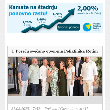
U Poreču svečano otvorena Poliklinika Rotim
31.08.2025. 17:52; ;
Početna
/
Gospodarstvo
/
U