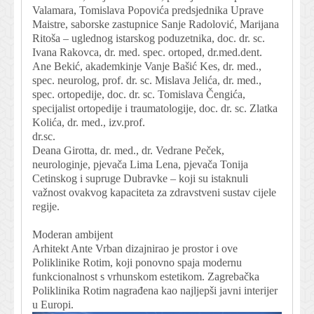
Valamara, Tomislava Popovića predsjednika Uprave
Maistre, saborske zastupnice Sanje Radolović, Marijana
Ritoša – uglednog istarskog poduzetnika, doc. dr. sc.
Ivana Rakovca, dr. med. spec. ortoped, dr.med.dent.
Ane Bekić, akademkinje Vanje Bašić Kes, dr. med.,
spec. neurolog, prof. dr. sc. Mislava Jelića, dr. med.,
spec. ortopedije, doc. dr. sc. Tomislava Čengića,
specijalist ortopedije i traumatologije, doc. dr. sc. Zlatka
Kolića, dr. med., izv.prof.
dr.sc.
Deana Girotta, dr. med., dr. Vedrane Peček,
neurologinje, pjevača Lima Lena, pjevača Tonija
Cetinskog i supruge Dubravke – koji su istaknuli
važnost ovakvog kapaciteta za zdravstveni sustav cijele
regije.
Moderan ambijent
Arhitekt Ante Vrban dizajnirao je prostor i ove
Poliklinike Rotim, koji ponovno spaja modernu
funkcionalnost s vrhunskom estetikom. Zagrebačka
Poliklinika Rotim nagrađena kao najljepši javni interijer
u Europi.