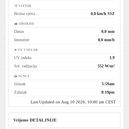
💨 VJETAR
Brzina vjetra
0,0 km/h SSZ
🌧 OBORINE
Danas
0,0 mm
Intenzitet
0,0 mm/h
☀ UV I SOLAR
UV indeks
1,9
Sol. radijacija
552 W/m²
🌅 SUNCE
Izlazak
5:59am
Zalazak
8:19pm
Last Updated on Aug 10 2026, 10:00 am CEST
Vrijeme DETALJNIJE