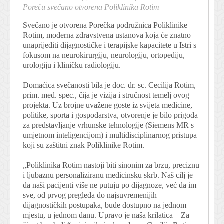
Poreču svečano otvorena Poliklinika Rotim
Svečano je otvorena Porečka podružnica Poliklinike
Rotim, moderna zdravstvena ustanova koja će znatno
unaprijediti dijagnostičke i terapijske kapacitete u Istri s
fokusom na neurokirurgiju, neurologiju, ortopediju,
urologiju i kliničku radiologiju.
Domaćica svečanosti bila je doc. dr. sc. Cecilija Rotim,
prim. med. spec., čija je vizija i stručnost temelj ovog
projekta. Uz brojne uvažene goste iz svijeta medicine,
politike, sporta i gospodarstva, otvorenje je bilo prigoda
za predstavljanje vrhunske tehnologije (Siemens MR s
umjetnom inteligencijom) i multidisciplinarnog pristupa
koji su zaštitni znak Poliklinike Rotim.
„Poliklinika Rotim nastoji biti sinonim za brzu, preciznu
i ljubaznu personaliziranu medicinsku skrb. Naš cilj je
da naši pacijenti više ne putuju po dijagnoze, već da im
sve, od prvog pregleda do najsuvremenijih
dijagnostičkih postupaka, bude dostupno na jednom
mjestu, u jednom danu. Upravo je naša krilatica – Za