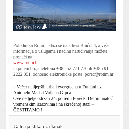
Poliklinika Rotim nalazi se na adresi Buići 54, a više
informacija o uslugama i načinu naručivanja možete
pronaći na
www.rotim.hr
ili putem broja telefona +385 52 771 776 ili +385 91
2222 351, odnosno elektroničke pošte:
porec@rotim.hr
«
Večer najljepših arija i evergreena u Funtani uz
Antonelu Malis i Voljena Grpca
Ove nedjelje održan 24. po redu Porečki Delfin unatoč
vremenskim izazovima i na skraćenoj stazi –
ČESTITAMO !
»
Galerija slika uz članak