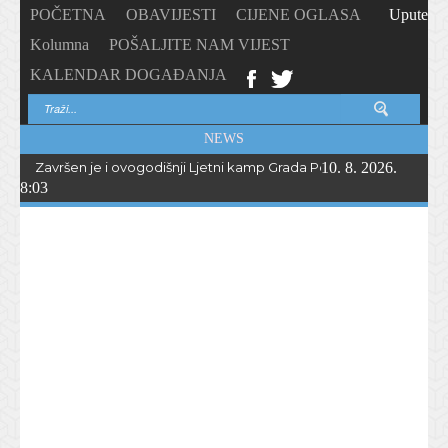
POČETNA
OBAVIJESTI
CIJENE OGLASA
Upute
Kolumna
POŠALJITE NAM VIJEST
KALENDAR DOGAĐANJA
NEWS
Završen je i ovogodišnji Ljetni kamp Grada Poreča-Parenzo – o
10. 8. 2026.
8:03