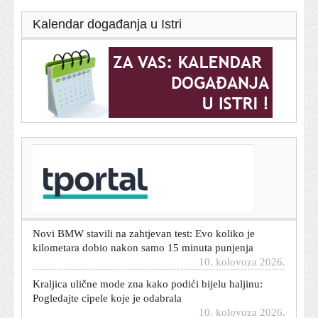
Kalendar događanja u Istri
T-portal.hr
Žestok ukrajinski udar duboko u Rusiji: Najmanje 12
mrtvih, pogođena ključna rafinerija
10. kolovoza 2026.
Novi BMW stavili na zahtjevan test: Evo koliko je
kilometara dobio nakon samo 15 minuta punjenja
10. kolovoza 2026.
Kraljica ulične mode zna kako podići bijelu haljinu:
Pogledajte cipele koje je odabrala
10. kolovoza 2026.