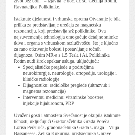
život bez boli.“ – izjavila je doc. dr. sc. Cecilija Rotim,
Ravnateljica Poliklinike.
Istaknute djelatnosti i vrhunska oprema Otvaranje je bila
prilika za predstavljanje uređaja za magnetsku
rezonanciju, koji predstavlja srž poliklinike. Ova
najsuvremenija tehnologija omogućuje detaljne snimke
tkiva i organa s vrhunskom razlučivošću, što je ključno
za rano otkrivanje bolesti i postavljanje točnih
dijagnoza. Osim MR-a s 1.5 Tesla i Ai, Poliklinika
Rotim nudi širok spektar usluga, uključujući:
Specijalističke preglede u područjima
neurokirurgije, neurologije, ortopedije, urologije i
kliničke radiologije
Dijagnostiku: radiološke preglede (ultrazvuk i
magnetna rezonancija)
Interventnu medicinu: vitaminske boostere,
injekcije hijaluronom, PRP
Uvaženi gosti i atmosfera Svečanost je okupila istaknute
ličnosti, uključujući Gradonačelnika Grada Poreča
Lorisa Peršurića, gradonačelnika Grada Umaga – Vilija
Bassanesea, Željka Kukurina, predsjednika Uprave