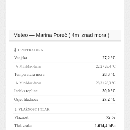
Meteo — Marina Poreč ( 4m iznad mora )
🌡 TEMPERATURA
Vanjska
27,2 °C
↳ Min/Max danas
22,2 / 28,4 °C
Temperatura mora
28,3 °C
↳ Min/Max danas
28,3 / 28,3 °C
Indeks topline
30,0 °C
Osjet hladnoće
27,2 °C
💧 VLAŽNOST I TLAK
Vlažnost
75 %
Tlak zraka
1.014,4 hPa