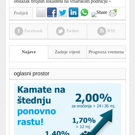
obilazak brojnih lokaliteta na vrsarskom području
»
Podijeli
Facebook
Twitter
RSS
Najave
Zadnje vijesti
Prognoza
vremena
oglasni prostor