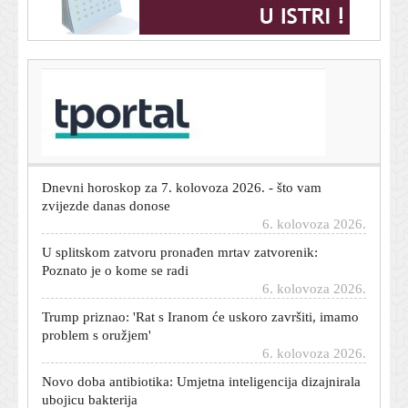
T-portal.hr
U Italiji upozorenja zbog vrućine, Mađarska i
Rumunjska gase javnu rasvjetu
6. kolovoza 2026.
Dnevni horoskop za 7. kolovoza 2026. - što vam
zvijezde danas donose
6. kolovoza 2026.
U splitskom zatvoru pronađen mrtav zatvorenik:
Poznato je o kome se radi
6. kolovoza 2026.
Trump priznao: 'Rat s Iranom će uskoro završiti, imamo
problem s oružjem'
6. kolovoza 2026.
Novo doba antibiotika: Umjetna inteligencija dizajnirala
ubojicu bakterija
6. kolovoza 2026.