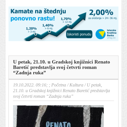
U petak, 21.10. u Gradskoj knjižnici Renato
Baretić predstavlja svoj četvrti roman
“Zadnja ruka”
19.10.2022. 09:16; ;
Početna
/
Kultura
/
U petak,
21.10. u Gradskoj knjižnici Renato Baretić predstavlja
svoj četvrti roman “Zadnja ruka”