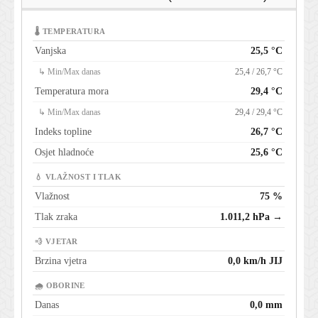
🌡 TEMPERATURA
Vanjska
25,5 °C
↳ Min/Max danas
25,4 / 26,7 °C
Temperatura mora
29,4 °C
↳ Min/Max danas
29,4 / 29,4 °C
Indeks topline
26,7 °C
Osjet hladnoće
25,6 °C
💧 VLAŽNOST I TLAK
Vlažnost
75 %
Tlak zraka
1.011,2 hPa →
💨 VJETAR
Brzina vjetra
0,0 km/h JIJ
🌧 OBORINE
Danas
0,0 mm