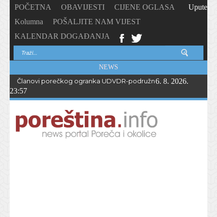
POČETNA
OBAVIJESTI
CIJENE OGLASA
Upute
Kolumna
POŠALJITE NAM VIJEST
KALENDAR DOGAĐANJA
NEWS
Članovi porečkog ogranka UDVDR-podružnice Istarske županije
6. 8. 2026.
23:57