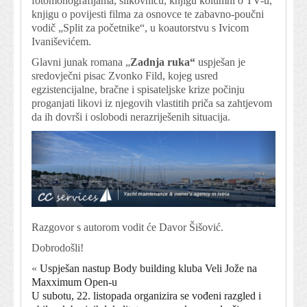
fotomonografijama, slikovnicu, knjigu kolumni o TV-u,
knjigu o povijesti filma za osnovce te zabavno-poučni
vodič „Split za početnike“, u koautorstvu s Ivicom
Ivaniševićem.
Glavni junak romana „
Zadnja ruka“
uspješan je
sredovječni pisac Zvonko Fild, kojeg usred
egzistencijalne, bračne i spisateljske krize počinju
proganjati likovi iz njegovih vlastitih priča sa zahtjevom
da ih dovrši i oslobodi nerazriješenih situacija.
Razgovor s autorom vodit će Davor Šišović.
Dobrodošli!
«
Uspješan nastup Body building kluba Veli Jože na
Maxximum Open-u
U subotu, 22. listopada organizira se vođeni razgled i