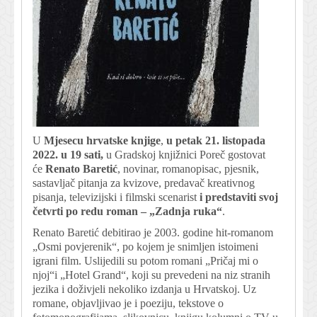
U
Mjesecu hrvatske knjige
,
u petak 21. listopada
2022. u 19 sati,
u Gradskoj knjižnici Poreč gostovat
će
Renato Baretić
, novinar, romanopisac, pjesnik,
sastavljač pitanja za kvizove, predavač kreativnog
pisanja, televizijski i filmski scenarist
i predstaviti svoj
četvrti po redu roman – „Zadnja ruka“
.
Renato Baretić debitirao je 2003. godine hit-romanom
„Osmi povjerenik“, po kojem je snimljen istoimeni
igrani film. Uslijedili su potom romani „Pričaj mi o
njoj“i „Hotel Grand“, koji su prevedeni na niz stranih
jezika i doživjeli nekoliko izdanja u Hrvatskoj. Uz
romane, objavljivao je i poeziju, tekstove o