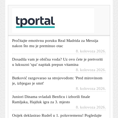
T-portal.hr
Prekinuta zagrebačka dominacija na Maratonu lađa:
Dvije ekipe zajedno ušle u cilj
8. kolovoza 2026.
Pročitajte emotivnu poruku Real Madrida za Messija
nakon što mu je preminuo otac
8. kolovoza 2026.
Dosadila vam je obična voda? Uz ovo ćete je pretvoriti
u luksuzni 'spa' napitak prepun vitamina
8. kolovoza 2026.
Butković razgovarao sa strojovođom: 'Pred mirovinom
je, izbjegao je smrt'
8. kolovoza 2026.
Juniori Dinama svladali Benficu i izborili finale
Ramljaka, Hajduk igra za 3. mjesto
8. kolovoza 2026.
Osijek deklasirao Rudeš u 1. poluvremenu! Pogledajte
golove