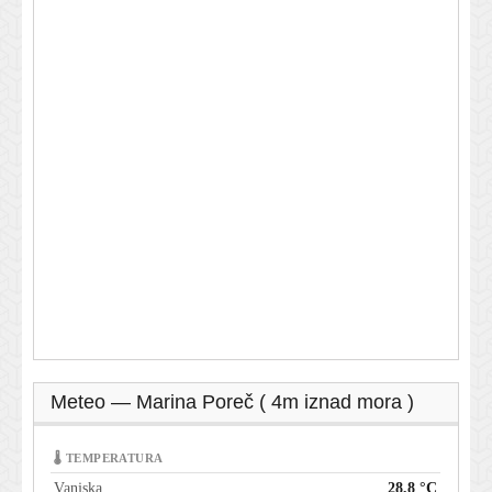
Meteo — Marina Poreč ( 4m iznad mora )
🌡 TEMPERATURA
Vanjska
28,8 °C