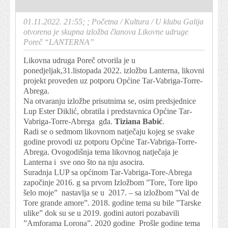
01.11.2022. 21:55; ;
Početna
/
Kultura
/
U klubu Galija
otvorena je skupna izložba članova Likovne udruge
Poreč “LANTERNA”
Likovna udruga Poreč otvorila je u
ponedjeljak,31.listopada 2022. izložbu Lanterna, likovni
projekt proveden uz potporu Općine Tar-Vabriga-Torre-
Abrega.
Na otvaranju izložbe prisutnima se, osim predsjednice
Lup Ester Diklić, obratila i predstavnica Općine Tar-
Vabriga-Torre-Abrega gđa.
Tiziana Babić
.
Radi se o sedmom likovnom natječaju kojeg se svake
godine provodi uz potporu Općine Tar-Vabriga-Torre-
Abrega. Ovogodišnja tema likovnog natječaja je
Lanterna i sve ono što na nju asocira.
Suradnja LUP sa općinom Tar-Vabriga-Tore-Abrega
započinje 2016. g sa prvom Izložbom ”Tore, Tore lipo
šelo moje” nastavlja se u 2017. – sa izložbom ”Val de
Tore grande amore”. 2018. godine tema su bile ”Tarske
ulike” dok su se u 2019. godini autori pozabavili
”Amforama Lorona”. 2020 godine Prošle godine tema