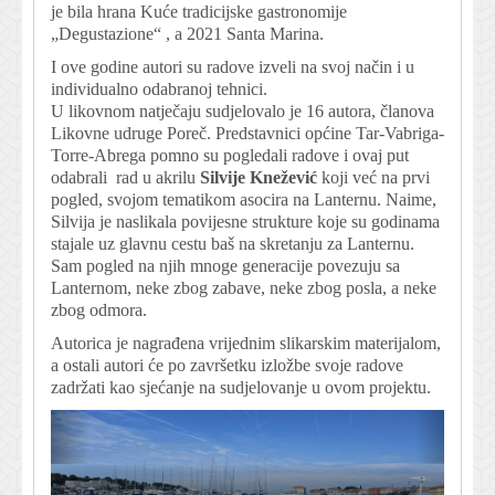
je bila hrana Kuće tradicijske gastronomije
„Degustazione“ , a 2021 Santa Marina.
I ove godine autori su radove izveli na svoj način i u
individualno odabranoj tehnici.
U likovnom natječaju sudjelovalo je 16 autora, članova
Likovne udruge Poreč. Predstavnici općine Tar-Vabriga-
Torre-Abrega pomno su pogledali radove i ovaj put
odabrali rad u akrilu
Silvije Knežević
koji već na prvi
pogled, svojom tematikom asocira na Lanternu. Naime,
Silvija je naslikala povijesne strukture koje su godinama
stajale uz glavnu cestu baš na skretanju za Lanternu.
Sam pogled na njih mnoge generacije povezuju sa
Lanternom, neke zbog zabave, neke zbog posla, a neke
zbog odmora.
Autorica je nagrađena vrijednim slikarskim materijalom,
a ostali autori će po završetku izložbe svoje radove
zadržati kao sjećanje na sudjelovanje u ovom projektu.