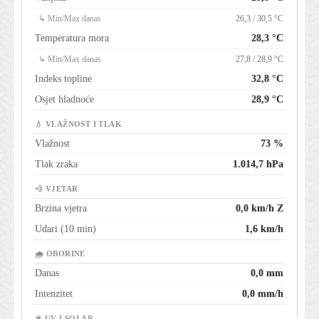
↳ Min/Max danas
26,3 / 30,5 °C
Temperatura mora
28,3 °C
↳ Min/Max danas
27,8 / 28,9 °C
Indeks topline
32,8 °C
Osjet hladnoće
28,9 °C
💧 VLAŽNOST I TLAK
Vlažnost
73 %
Tlak zraka
1.014,7 hPa
💨 VJETAR
Brzina vjetra
0,0 km/h Z
Udari (10 min)
1,6 km/h
🌧 OBORINE
Danas
0,0 mm
Intenzitet
0,0 mm/h
☀ UV I SOLAR