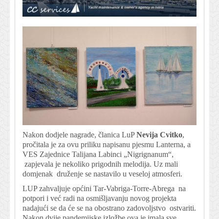
Nakon dodjele nagrade, članica LuP
Nevija Cvitko
,
pročitala je za ovu priliku napisanu pjesmu Lanterna, a
VES Zajednice Talijana Labinci „Nigrignanum“,
zapjevala je nekoliko prigodnih melodija. Uz mali
domjenak druženje se nastavilo u veseloj atmosferi.
LUP zahvaljuje općini Tar-Vabriga-Torre-Abrega na
potpori i već radi na osmišljavanju novog projekta
nadajući se da će se na obostrano zadovoljstvo ostvariti.
Nakon dvije pandemijske izložbe ova je imala sve,