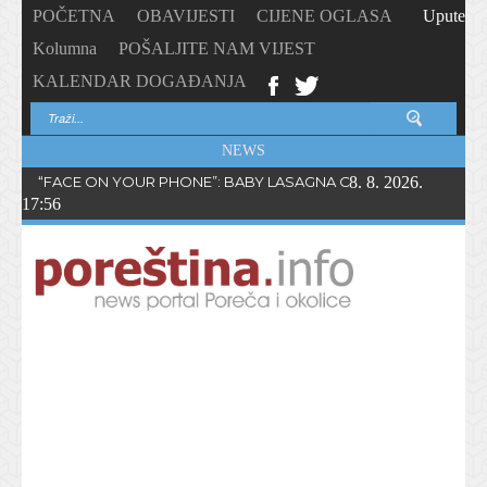
POČETNA
OBAVIJESTI
CIJENE OGLASA
Upute
Kolumna
POŠALJITE NAM VIJEST
KALENDAR DOGAĐANJA
NEWS
“FACE ON YOUR PHONE”: BABY LASAGNA OBJAVIO NOVI SING
8. 8. 2026.
17:56