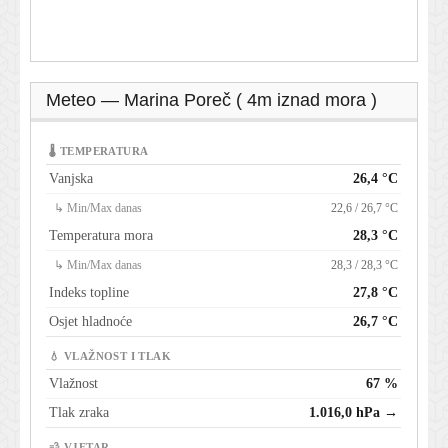
Meteo — Marina Poreč ( 4m iznad mora )
🌡 TEMPERATURA
Vanjska
26,4 °C
↳ Min/Max danas
22,6 / 26,7 °C
Temperatura mora
28,3 °C
↳ Min/Max danas
28,3 / 28,3 °C
Indeks topline
27,8 °C
Osjet hladnoće
26,7 °C
💧 VLAŽNOST I TLAK
Vlažnost
67 %
Tlak zraka
1.016,0 hPa →
💨 VJETAR