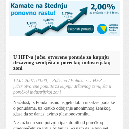
U HFP-u jučer otvorene ponude za kupnju
državnog zemljišta u porečkoj industrijskoj
zoni
12.04.2007. 00:00; ;
Početna
/
Politika
/
U HFP-u
jučer otvorene ponude za kupnju državnog zemljišta u
porečkoj industrijskoj zoni
Nažalost, iz Fonda nismo uspjeli dobiti nikakve podatke
o ponudama, uz kratko odbijanje anonimnog ženskog
glasa da se danas javimo glasnogovorniku.
Neslužbenu smo potvrdu ipak dobili od porečkoq
gradonačelnika Edija Štifanića. »Znam da je bilo pet