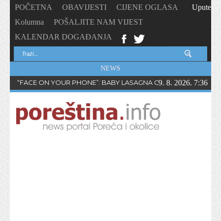
POČETNA
OBAVIJESTI
CIJENE OGLASA
Upute
Kolumna
POŠALJITE NAM VIJEST
KALENDAR DOGAĐANJA
NEWS
“FACE ON YOUR PHONE”: BABY LASAGNA OBJAVIO NOVI SING
9. 8. 2026. 7:36