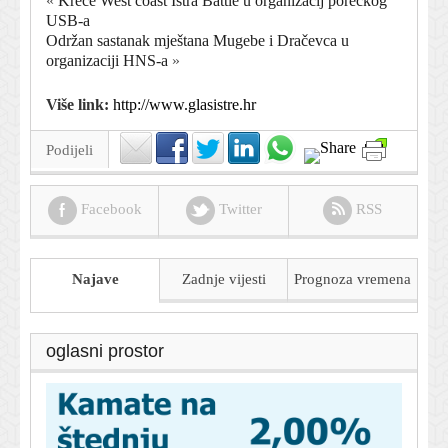
«
Kreće West coast Istra Battle u organizacij porečkog
USB-a
Održan sastanak mještana Mugebe i Dračevca u
organizaciji HNS-a
»
Više link:
http://www.glasistre.hr
Podijeli
Facebook
Twitter
RSS
Najave
Zadnje vijesti
Prognoza
vremena
oglasni prostor