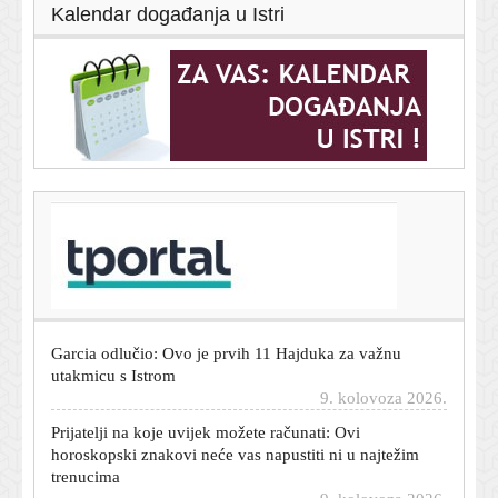
Kalendar događanja u Istri
T-portal.hr
Tisuće fanova čekale vjenčanje Ronalda i Georgine, a
dočekali sasvim druge mladence
9. kolovoza 2026.
Garcia odlučio: Ovo je prvih 11 Hajduka za važnu
utakmicu s Istrom
9. kolovoza 2026.
Prijatelji na koje uvijek možete računati: Ovi
horoskopski znakovi neće vas napustiti ni u najtežim
trenucima
9. kolovoza 2026.