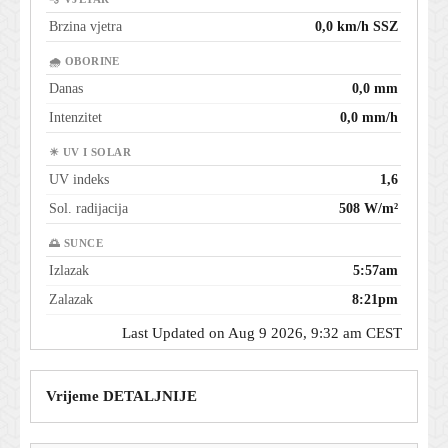
Brzina vjetra
0,0 km/h SSZ
🌧 OBORINE
Danas
0,0 mm
Intenzitet
0,0 mm/h
☀ UV I SOLAR
UV indeks
1,6
Sol. radijacija
508 W/m²
🌅 SUNCE
Izlazak
5:57am
Zalazak
8:21pm
Last Updated on Aug 9 2026, 9:32 am CEST
Vrijeme DETALJNIJE