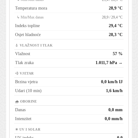
Temperatura mora
28,9 °C
↳ Min/Max danas
28,9 / 29,4 °C
Indeks topline
29,4 °C
Osjet hladnoće
28,3 °C
💧 VLAŽNOST I TLAK
Vlažnost
57 %
Tlak zraka
1.011,7 hPa →
💨 VJETAR
Brzina vjetra
0,0 km/h IJ
Udari (10 min)
1,6 km/h
🌧 OBORINE
Danas
0,0 mm
Intenzitet
0,0 mm/h
☀ UV I SOLAR
UV indeks
0,0