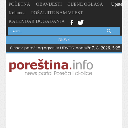
POČETNA
OBAVIJESTI
CIJENE OGLASA
Upute
Kolumna
POŠALJITE NAM VIJEST
KALENDAR DOGAĐANJA
NEWS
Članovi porečkog ogranka UDVDR-podružnice Istarske županije
7. 8. 2026. 5:25