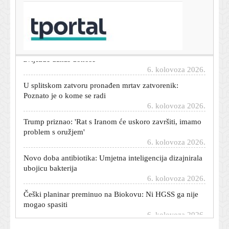
U Italiji upozorenja zbog vrućine, Mađarska i
Rumunjska gase javnu rasvjetu
6. kolovoza 2026.
Dnevni horoskop za 7. kolovoza 2026. - što vam
zvijezde danas donose
6. kolovoza 2026.
U splitskom zatvoru pronađen mrtav zatvorenik:
Poznato je o kome se radi
6. kolovoza 2026.
Trump priznao: 'Rat s Iranom će uskoro završiti, imamo
problem s oružjem'
6. kolovoza 2026.
Novo doba antibiotika: Umjetna inteligencija dizajnirala
ubojicu bakterija
6. kolovoza 2026.
Češki planinar preminuo na Biokovu: Ni HGSS ga nije
mogao spasiti
6. kolovoza 2026.
Ključni minerali ruše rekorde: Cijena samo jednog