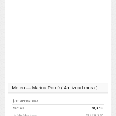
Meteo — Marina Poreč ( 4m iznad mora )
🌡 TEMPERATURA
Vanjska
28,3 °C
↳ Min/Max danas
25,4 / 28,3 °C