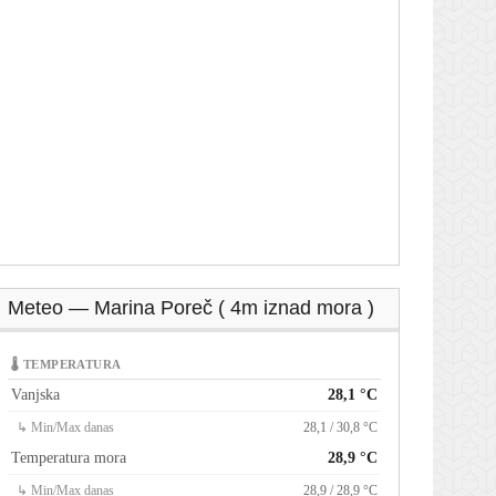
Meteo — Marina Poreč ( 4m iznad mora )
🌡 TEMPERATURA
Vanjska
28,1 °C
↳ Min/Max danas
28,1 / 30,8 °C
Temperatura mora
28,9 °C
↳ Min/Max danas
28,9 / 28,9 °C