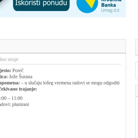
bez struje
esto:
Poreč
ica:
Jože Šurana
apomena:
– u slučaju lošeg vremena radovi se mogu odgoditi
ekivano trajanje:
:00 – 11:00
dovi: planirani