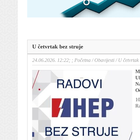
U četvrtak bez struje
24.06.2026. 12:22; ;
Početna
/
Obavijesti
/
U četvrtak 
Mj
Ul
N
Oč
10
Ra