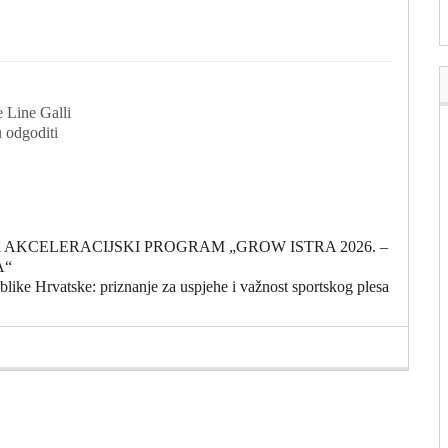
e Line Galli
 odgoditi
upanijski AKCELERACIJSKI PROGRAM „GROW ISTRA 2026. –
A“
ke Hrvatske: priznanje za uspjehe i važnost sportskog plesa