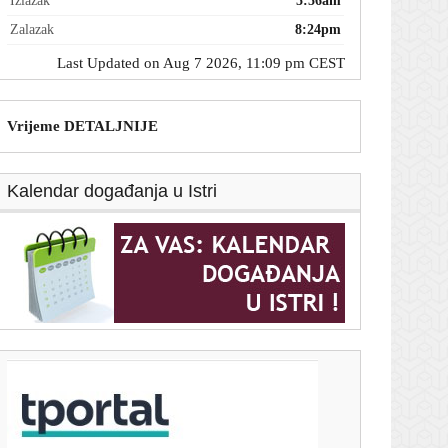
Izlazak
5:56am
Zalazak
8:24pm
Last Updated on Aug 7 2026, 11:09 pm CEST
Vrijeme DETALJNIJE
Kalendar događanja u Istri
T-portal.hr
Meri u vestern stilu: Influencerica i voditeljica
privukla pažnju u izdanju u kojem je rijetko viđamo
7. kolovoza 2026.