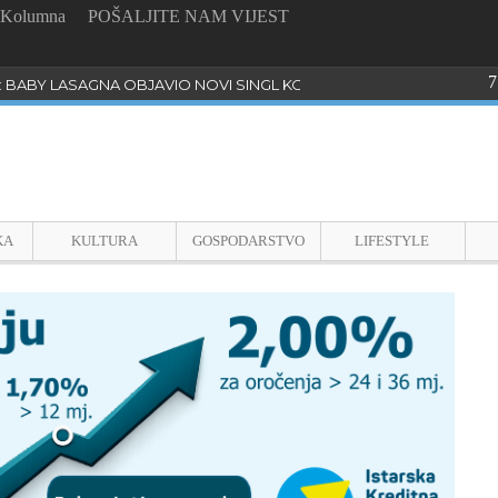
Kolumna
POŠALJITE NAM VIJEST
7
: BABY LASAGNA OBJAVIO NOVI SINGL KOJI PROGOVARA O BULLYI
KA
KULTURA
GOSPODARSTVO
LIFESTYLE