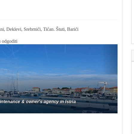
i, Deklevi, Srebrnići, Tićan. Štuti, Barići
 odgoditi