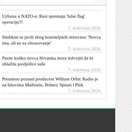
Uzbuna u NATO-u: Rusi spremaju 'false flag'
operaciju?!
7. kolovoza 2026.
Sindikati se javili zbog braniteljskih mirovina: 'Novca
ima, ali ne za obrazovanje'
7. kolovoza 2026.
Pazite koliko novca Hrvatska mora izdvojiti da bi
ublažila posljedice suše
7. kolovoza 2026.
Preminuo poznati producent William Orbit: Radio je
na hitovima Madonne, Britney Spears i Pink
7. kolovoza 2026.
Nikad plići Dunav otkrio jedno od najimpresivnijih
inženjerskih dostignuća Rimskog Carstva
7. kolovoza 2026.
Što ako vam turisti spale apartman? Ovi koraci su
ključni u naknadi štete
7. kolovoza 2026.
Hrvatski stručnjak novi je pomoćni trener Barcelone