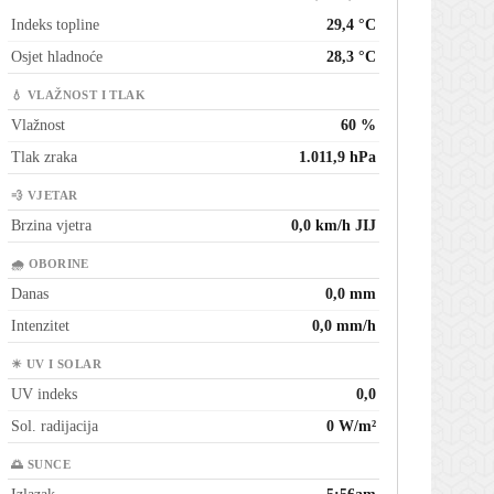
Indeks topline
29,4 °C
Osjet hladnoće
28,3 °C
💧 VLAŽNOST I TLAK
Vlažnost
60 %
Tlak zraka
1.011,9 hPa
💨 VJETAR
Brzina vjetra
0,0 km/h JIJ
🌧 OBORINE
Danas
0,0 mm
Intenzitet
0,0 mm/h
☀ UV I SOLAR
UV indeks
0,0
Sol. radijacija
0 W/m²
🌅 SUNCE