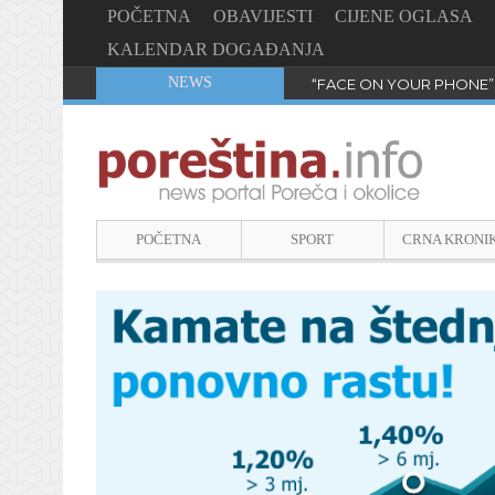
POČETNA
OBAVIJESTI
CIJENE OGLASA
KALENDAR DOGAĐANJA
NEWS
“FACE ON YOUR PHONE”
POČETNA
SPORT
CRNA KRONI