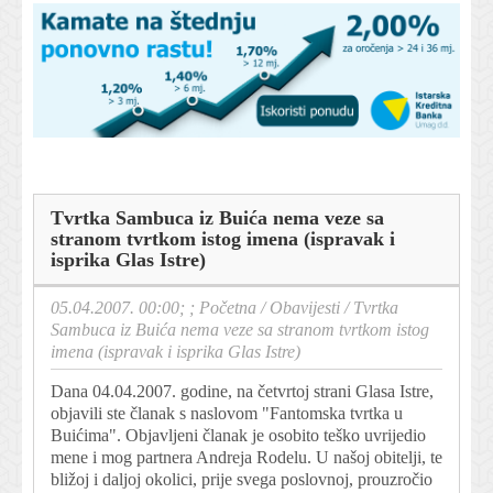
Tvrtka Sambuca iz Buića nema veze sa
stranom tvrtkom istog imena (ispravak i
isprika Glas Istre)
05.04.2007. 00:00; ;
Početna
/
Obavijesti
/
Tvrtka
Sambuca iz Buića nema veze sa stranom tvrtkom istog
imena (ispravak i isprika Glas Istre)
Dana 04.04.2007. godine, na četvrtoj strani Glasa Istre,
objavili ste članak s naslovom "Fantomska tvrtka u
Buićima". Objavljeni članak je osobito teško uvrijedio
mene i mog partnera Andreja Rodelu. U našoj obitelji, te
bližoj i daljoj okolici, prije svega poslovnoj, prouzročio