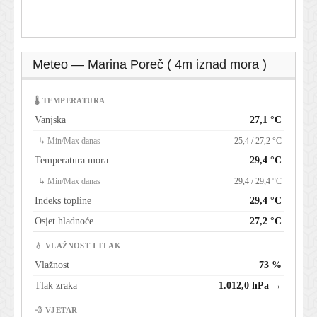
Meteo — Marina Poreč ( 4m iznad mora )
🌡 TEMPERATURA
Vanjska
27,1 °C
↳ Min/Max danas
25,4 / 27,2 °C
Temperatura mora
29,4 °C
↳ Min/Max danas
29,4 / 29,4 °C
Indeks topline
29,4 °C
Osjet hladnoće
27,2 °C
💧 VLAŽNOST I TLAK
Vlažnost
73 %
Tlak zraka
1.012,0 hPa →
💨 VJETAR