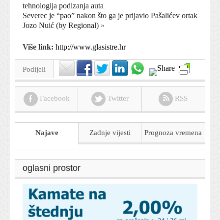
tehnologija podizanja auta
Severec je “pao” nakon što ga je prijavio Pašalićev ortak
Jozo Nuić (by Regional)
»
Više link:
http://www.glasistre.hr
Podijeli
Facebook
Twitter
RSS
Najave
Zadnje vijesti
Prognoza
vremena
oglasni prostor