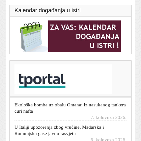
Kalendar događanja u Istri
T-portal.hr
'Gospić je naš dom' traži hitnu sanaciju, trajni nadzor
vode i tla te ostavke upletenih
7. kolovoza 2026.
Ekološka bomba uz obalu Omana: Iz nasukanog tankera
curi nafta
7. kolovoza 2026.
U Italiji upozorenja zbog vrućine, Mađarska i
Rumunjska gase javnu rasvjetu
6. kolovoza 2026.