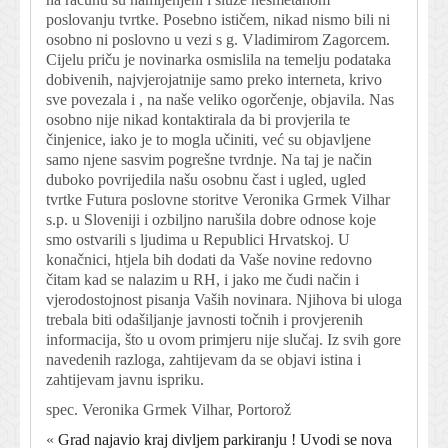
poslovanju tvrtke. Posebno ističem, nikad nismo bili ni
osobno ni poslovno u vezi s g. Vladimirom Zagorcem.
Cijelu priču je novinarka osmislila na temelju podataka
dobivenih, najvjerojatnije samo preko interneta, krivo
sve povezala i , na naše veliko ogorčenje, objavila. Nas
osobno nije nikad kontaktirala da bi provjerila te
činjenice, iako je to mogla učiniti, već su objavljene
samo njene sasvim pogrešne tvrdnje. Na taj je način
duboko povrijedila našu osobnu čast i ugled, ugled
tvrtke Futura poslovne storitve Veronika Grmek Vilhar
s.p. u Sloveniji i ozbiljno narušila dobre odnose koje
smo ostvarili s ljudima u Republici Hrvatskoj. U
konačnici, htjela bih dodati da Vaše novine redovno
čitam kad se nalazim u RH, i jako me čudi način i
vjerodostojnost pisanja Vaših novinara. Njihova bi uloga
trebala biti odašiljanje javnosti točnih i provjerenih
informacija, što u ovom primjeru nije slučaj. Iz svih gore
navedenih razloga, zahtijevam da se objavi istina i
zahtijevam javnu ispriku.
spec. Veronika Grmek Vilhar, Portorož
«
Grad najavio kraj divljem parkiranju ! Uvodi se nova