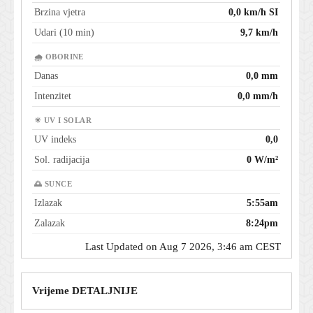
Brzina vjetra
0,0 km/h SI
Udari (10 min)
9,7 km/h
🌧 OBORINE
Danas
0,0 mm
Intenzitet
0,0 mm/h
☀ UV I SOLAR
UV indeks
0,0
Sol. radijacija
0 W/m²
🌅 SUNCE
Izlazak
5:55am
Zalazak
8:24pm
Last Updated on Aug 7 2026, 3:46 am CEST
Vrijeme DETALJNIJE