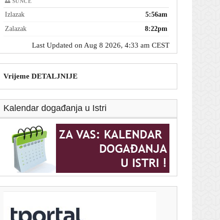
🌅 SUNCE
Izlazak
5:56am
Zalazak
8:22pm
Last Updated on Aug 8 2026, 4:33 am CEST
Vrijeme DETALJNIJE
Kalendar događanja u Istri
T-portal.hr
Sud: Trump ne smije graditi plesnu dvoranu u Bijeloj