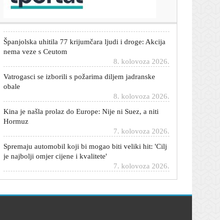
kući; Trump: Poništite odluku
8. kolovoza 2026.
Španjolska uhitila 77 krijumčara ljudi i droge: Akcija
nema veze s Ceutom
8. kolovoza 2026.
Vatrogasci se izborili s požarima diljem jadranske
obale
8. kolovoza 2026.
Kina je našla prolaz do Europe: Nije ni Suez, a niti
Hormuz
7. kolovoza 2026.
Spremaju automobil koji bi mogao biti veliki hit: 'Cilj
je najbolji omjer cijene i kvalitete'
7. kolovoza 2026.
Stručnjak izdvojio pet 'vječnih' automobila koje
možete kupiti za manje od 20.000 eura
7. kolovoza 2026.
Ovaj električni automobil krije funkciju kakvu obično
imaju samo skupi SUV-ovi