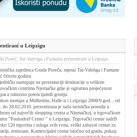
entirani u Leipzigu
čki Poreč, Tar-Vabriga i Funtana prezentirani u Leipzigu
ristička zajednica Grada Poreča, mjesta Tar-Vabriga i Funtane
ć četvrtu godinu
jednički nastupaju na prezentaciji destinacije u velikim
govačkim centrima Njemačke gdje je ogromna posjećenost
paca odnosno potencijalnih gostiju.
kon nastupa u Mülheimu, Halle-u i Leipzigu 2008/9.god. , od
. do 28.02.2010. prezentirana je naša turistička ponuda u
dnom od najvećih shopping centra u Njemačkoj, u trgovačkom
ntru "Paunsdorf Center " u Leipzigu. Trgovački centar sadrži
eko 120 trgovina i usluga svih vrsta, veliki zabavni centar za
itelji. restorane. Komercijalni centar istočno od grada, pokraj