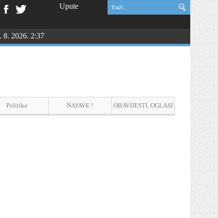
Upute
. 8. 2026. 2:37
NGU
Politika
NAJAVE !
OBAVIJESTI, OGLASI