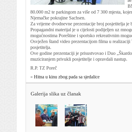
ae
BM
80.000 m2 te parkingom za više od 7 300 mjesta, kojemu
Njemačke pokrajine Sachsen.
Za vrijeme dvodnevne prezentacije broj posjetitelja je
Propagandni materijal je u cijelosti podijeljen uz mnog
mogućnostima Poreštine i sportsko rekreativnim mogu
Osvježen štand video prezentacijom filma u realizaciji
posjetitelja.
Ove godine prezentaciji je prisustvovao i Duo „Škard
muziciranjem privukli posjetitelje i opravdali nastup.
R.P. TZ Poreč
«
Hitna u kinu zbog pada sa sjedalice
Galerija slika uz članak