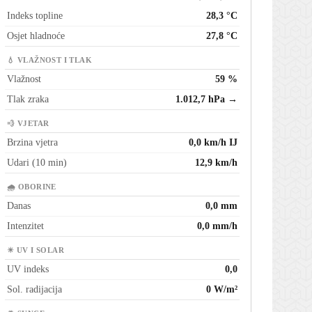
Indeks topline
28,3 °C
Osjet hladnoće
27,8 °C
💧 VLAŽNOST I TLAK
Vlažnost
59 %
Tlak zraka
1.012,7 hPa →
💨 VJETAR
Brzina vjetra
0,0 km/h IJ
Udari (10 min)
12,9 km/h
🌧 OBORINE
Danas
0,0 mm
Intenzitet
0,0 mm/h
☀ UV I SOLAR
UV indeks
0,0
Sol. radijacija
0 W/m²