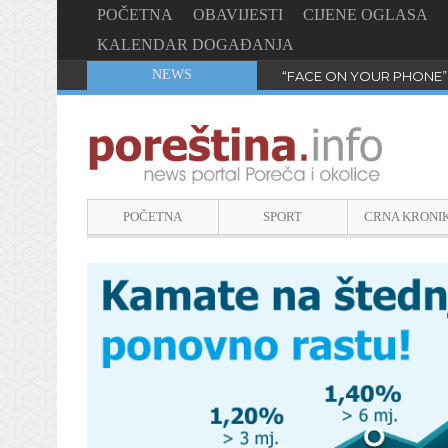
POČETNA
OBAVIJESTI
CIJENE OGLASA
KALENDAR DOGAĐANJA
NEWS
“FACE ON YOUR PHONE”
POČETNA
SPORT
CRNA KRONI