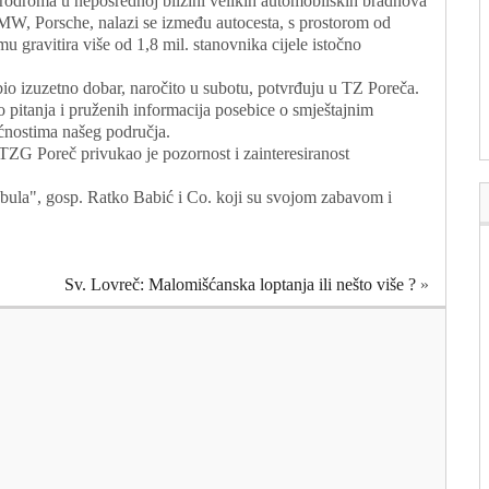
rodroma u neposrednoj blizini velikih automobilskih bradnova
W, Porsche, nalazi se između autocesta, s prostorom od
 gravitira više od 1,8 mil. stanovnika cijele istočno
 bio izuzetno dobar, naročito u subotu, potvrđuju u TZ Poreča.
o pitanja i pruženih informacija posebice o smještajnim
ćnostima našeg područja.
 TZG Poreč privukao je pozornost i zainteresiranost
obula", gosp. Ratko Babić i Co. koji su svojom zabavom i
Sv. Lovreč: Malomišćanska loptanja ili nešto više ?
»