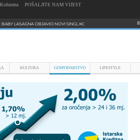
Kolumna
POŠALJITE NAM VIJEST
8
: BABY LASAGNA OBJAVIO NOVI SINGL KOJI PROGOVARA O BULLYI
KA
KULTURA
GOSPODARSTVO
LIFESTYLE