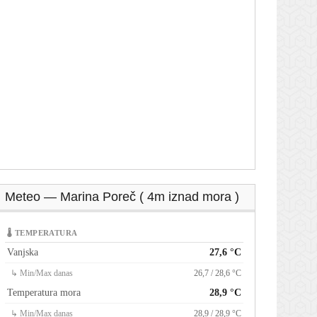
Meteo — Marina Poreč ( 4m iznad mora )
🌡 TEMPERATURA
Vanjska
27,6 °C
↳ Min/Max danas
26,7 / 28,6 °C
Temperatura mora
28,9 °C
↳ Min/Max danas
28,9 / 28,9 °C