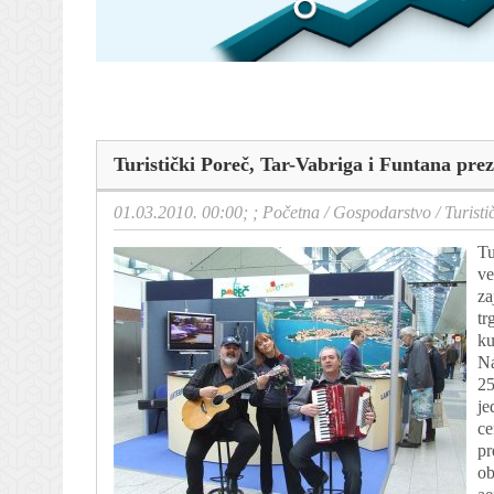
Turistički Poreč, Tar-Vabriga i Funtana prez
01.03.2010. 00:00; ;
Početna
/
Gospodarstvo
/
Turisti
Tu
ve
za
tr
ku
Na
25
je
ce
pr
ob