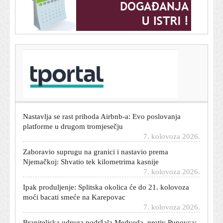
T-portal.hr
Zara ima suknju koja spašava svaki ljetni stajling, a stoji
manje od 40 eura
7. kolovoza 2026.
Nastavlja se rast prihoda Airbnb-a: Evo poslovanja
platforme u drugom tromjesečju
7. kolovoza 2026.
Zaboravio suprugu na granici i nastavio prema
Njemačkoj: Shvatio tek kilometrima kasnije
7. kolovoza 2026.
Ipak produljenje: Splitska okolica će do 21. kolovoza
moći bacati smeće na Karepovac
7. kolovoza 2026.
Braniteljska udruga podržala Medveda, protiv Pupovca: