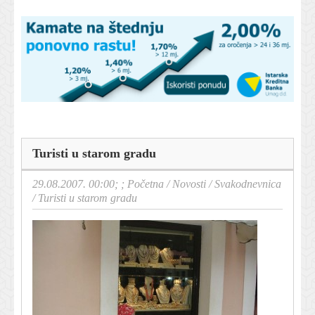
Turisti u starom gradu
29.08.2007. 00:00; ;
Početna
/
Novosti
/
Svakodnevnica
/
Turisti u starom gradu