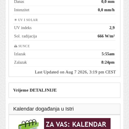
Danas
0,0 mm
Intenzitet
0,0 mm/h
☀ UV I SOLAR
UV indeks
2,9
Sol. radijacija
666 W/m²
🌅 SUNCE
Izlazak
5:55am
Zalazak
8:24pm
Last Updated on Aug 7 2026, 3:19 pm CEST
Vrijeme DETALJNIJE
Kalendar događanja u Istri