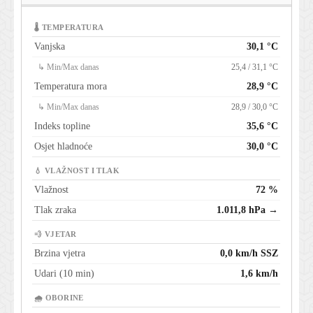
🌡 TEMPERATURA
Vanjska
30,1 °C
↳ Min/Max danas
25,4 / 31,1 °C
Temperatura mora
28,9 °C
↳ Min/Max danas
28,9 / 30,0 °C
Indeks topline
35,6 °C
Osjet hladnoće
30,0 °C
💧 VLAŽNOST I TLAK
Vlažnost
72 %
Tlak zraka
1.011,8 hPa →
💨 VJETAR
Brzina vjetra
0,0 km/h SSZ
Udari (10 min)
1,6 km/h
🌧 OBORINE