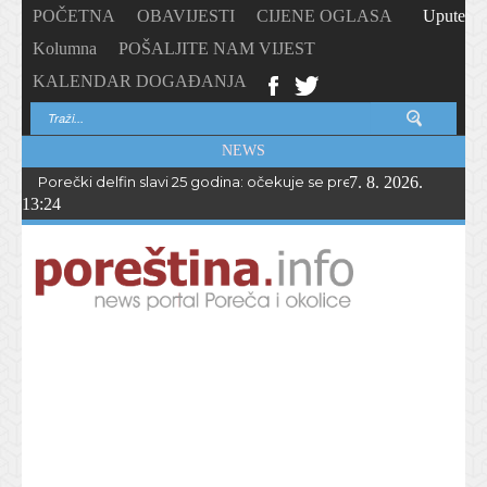
POČETNA
OBAVIJESTI
CIJENE OGLASA
Upute
Kolumna
POŠALJITE NAM VIJEST
KALENDAR DOGAĐANJA
NEWS
Porečki delfin slavi 25 godina: očekuje se preko 1.700 sudionika 
7. 8. 2026.
13:24