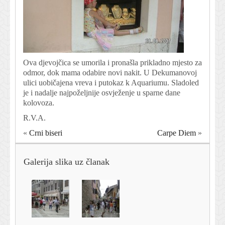
Ova djevojčica se umorila i pronašla prikladno mjesto za
odmor, dok mama odabire novi nakit. U Dekumanovoj
ulici uobičajena vreva i putokaz k Aquariumu. Sladoled
je i nadalje najpoželjnije osvježenje u sparne dane
kolovoza.
R.V.A.
«
Crni biseri
Carpe Diem
»
Galerija slika uz članak