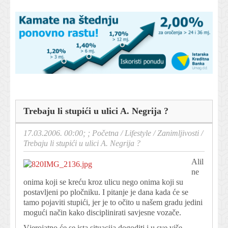
Trebaju li stupići u ulici A. Negrija ?
17.03.2006. 00:00; ;
Početna
/
Lifestyle
/
Zanimljivosti
/
Trebaju li stupići u ulici A. Negrija ?
Alil
ne
onima koji se kreću kroz ulicu nego onima koji su
postavljeni po pločniku. I pitanje je dana kada će se
tamo pojaviti stupići, jer je to očito u našem gradu jedini
mogući način kako disciplinirati savjesne vozače.
Vjerojatno će se ista situacija dogoditi i u sve više