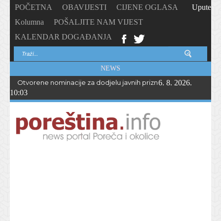
POČETNA
OBAVIJESTI
CIJENE OGLASA
Upute
Kolumna
POŠALJITE NAM VIJEST
KALENDAR DOGAĐANJA
NEWS
Otvorene nominacije za dodjelu javnih priznanja Općine Vižina
6. 8. 2026.
10:03