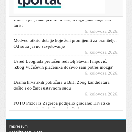
Evo koliko će Dalić zarađivati na novom poslu
6. kolovoza 2026.
Uhićen još jedan pedofil u Istri, ovoga puta talijanski
turist
6. kolovoza 2026.
Medved otkrio detalje koje želi promijeniti za branitelje:
Od sutra javno savjetovanje
6. kolovoza 2026.
Usred Beograda pretučen redatelj Stevan Filipović:
'Zbog Vučićevih plaćenika doživio sam potres mozga'
6. kolovoza 2026.
Drama hrvatskih političara u BiH: Zbog kandidatura
došlo i do žalbi ustavnom sudu
6. kolovoza 2026.
FOTO Prizor iz Zagreba podijelio građane: Hrvatske
zastave preplavile križanje, pljušte komentari
6. kolovoza 2026.
Nick Cave nakon spektakla u Areni uživa u Puli: S
bratom otišao na ručak
Impressum