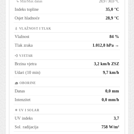
↳ Min/Max danas
28,9 / 30,0 °C
Indeks topline
35,0 °C
Osjet hladnoće
28,9 °C
💧 VLAŽNOST I TLAK
Vlažnost
84 %
Tlak zraka
1.012,8 hPa →
💨 VJETAR
Brzina vjetra
3,2 km/h ZSZ
Udari (10 min)
9,7 km/h
🌧 OBORINE
Danas
0,0 mm
Intenzitet
0,0 mm/h
☀ UV I SOLAR
UV indeks
3,7
Sol. radijacija
758 W/m²