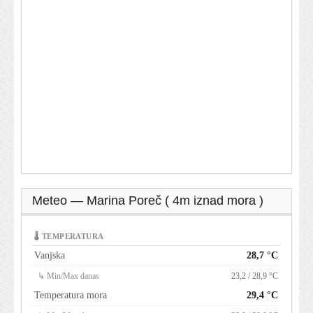
Meteo — Marina Poreč ( 4m iznad mora )
🌡 TEMPERATURA
Vanjska
28,7 °C
↳ Min/Max danas
23,2 / 28,9 °C
Temperatura mora
29,4 °C