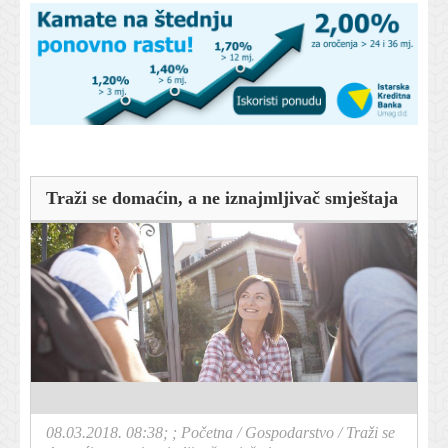
Traži se domaćin, a ne iznajmljivač smještaja
08.03.2018. 08:38; ;
Početna
/
Gospodarstvo
/
Traži se