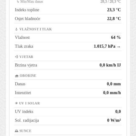
↳ Min/Max danas
28,3 / 28,3 °C
Indeks topline
23,3 °C
Osjet hladnoće
22,8 °C
💧 VLAŽNOST I TLAK
Vlažnost
64 %
Tlak zraka
1.015,7 hPa →
💨 VJETAR
Brzina vjetra
0,0 km/h IJ
🌧 OBORINE
Danas
0,0 mm
Intenzitet
0,0 mm/h
☀ UV I SOLAR
UV indeks
0,0
Sol. radijacija
0 W/m²
🌅 SUNCE