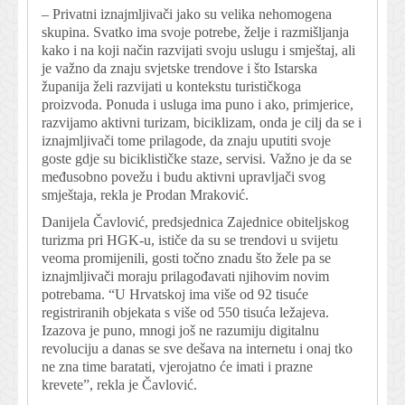
– Privatni iznajmljivači jako su velika nehomogena
skupina. Svatko ima svoje potrebe, želje i razmišljanja
kako i na koji način razvijati svoju uslugu i smještaj, ali
je važno da znaju svjetske trendove i što Istarska
županija želi razvijati u kontekstu turističkoga
proizvoda. Ponuda i usluga ima puno i ako, primjerice,
razvijamo aktivni turizam, biciklizam, onda je cilj da se i
iznajmljivači tome prilagode, da znaju uputiti svoje
goste gdje su biciklističke staze, servisi. Važno je da se
međusobno povežu i budu aktivni upravljači svog
smještaja, rekla je Prodan Mraković.
Danijela Čavlović, predsjednica Zajednice obiteljskog
turizma pri HGK-u, ističe da su se trendovi u svijetu
veoma promijenili, gosti točno znadu što žele pa se
iznajmljivači moraju prilagođavati njihovim novim
potrebama. “U Hrvatskoj ima više od 92 tisuće
registriranih objekata s više od 550 tisuća ležajeva.
Izazova je puno, mnogi još ne razumiju digitalnu
revoluciju a danas se sve dešava na internetu i onaj tko
ne zna time baratati, vjerojatno će imati i prazne
krevete”, rekla je Čavlović.