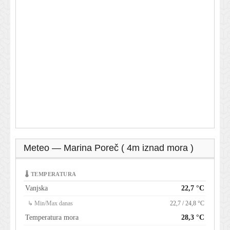
Meteo — Marina Poreč ( 4m iznad mora )
🌡 TEMPERATURA
Vanjska
22,7 °C
↳ Min/Max danas
22,7 / 24,8 °C
Temperatura mora
28,3 °C