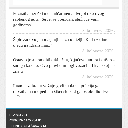
Poznati američki mehaničar nema dvojbi oko ovog
rabljenog auta: 'Super je pouzdan, služit će vam
godinama'
8. kolovoza 2026.
Šipić zadovoljan ulaganjima za obitelji: 'Kada vidimo
djecu na igralištima...'
8. kolovoza 2026.
Ostavio je automobil otključan, ključeve unutra i otišao -
sud ga kaznio: Ovo pravilo mnogi vozači u Hrvatskoj ne
znaju
8. kolovoza 2026.
Imao je zabranu vožnje godinu dana, policija ga
uhvatila na mopedu, a šibenski sud ga oslobodio: Evo
zašto
8. kolovoza 2026.
Dnevni horoskop za 9. kolovoza 2026. - što vam
zvijezde danas donose
Impressum
8. kolovoza 2026.
Pošaljite nam vijest
CIJENE OGLAŠAVANJA
Carević nakon novog poraza: Odigrali smo vrhunsku