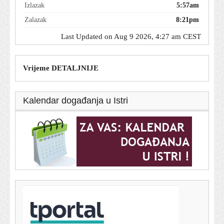
Izlazak
5:57am
Zalazak
8:21pm
Last Updated on Aug 9 2026, 4:27 am CEST
Vrijeme DETALJNIJE
Kalendar događanja u Istri
T-portal.hr
Poznati mehaničar oduševljen ovim rabljenim autom:
'Može trajati gotovo beskonačno'
8. kolovoza 2026.