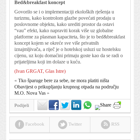
Bed&breakfast koncept
Govorilo se i o implementaciji ekoloških rješenja u
turizmu, kako kontrolom glazbe povećati prodaju u
poslovnome objektu, kako urediti prostor da ostavi
“vau” efekt, kako napraviti korak više uz globalne
platforme za plasman kapaciteta, što je to bed&breakfast
koncept kojem se okreće sve više privatnih
iznajmljivača, a riječ je o hotelskoj usluzi uz hostelsku
cijenu, uz koju domaćini primaju goste kao da se radi o
prijateljima koji im dolaze u kuću.
(Ivan GRGAT, Glas Istre)
«
Tko šparuge bere za sebe, ne mora platiti ništa
Obavijest o prikupljanju krupnog otpada na području
M.O. Nova Vas
»
Podijeli
Facebook
Twitter
RSS