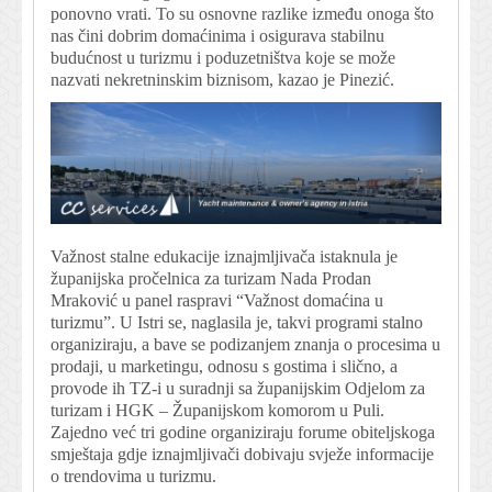
ponovno vrati. To su osnovne razlike između onoga što
nas čini dobrim domaćinima i osigurava stabilnu
budućnost u turizmu i poduzetništva koje se može
nazvati nekretninskim biznisom, kazao je Pinezić.
Važnost stalne edukacije iznajmljivača istaknula je
županijska pročelnica za turizam Nada Prodan
Mraković u panel raspravi “Važnost domaćina u
turizmu”. U Istri se, naglasila je, takvi programi stalno
organiziraju, a bave se podizanjem znanja o procesima u
prodaji, u marketingu, odnosu s gostima i slično, a
provode ih TZ-i u suradnji sa županijskim Odjelom za
turizam i HGK – Županijskom komorom u Puli.
Zajedno već tri godine organiziraju forume obiteljskoga
smještaja gdje iznajmljivači dobivaju svježe informacije
o trendovima u turizmu.