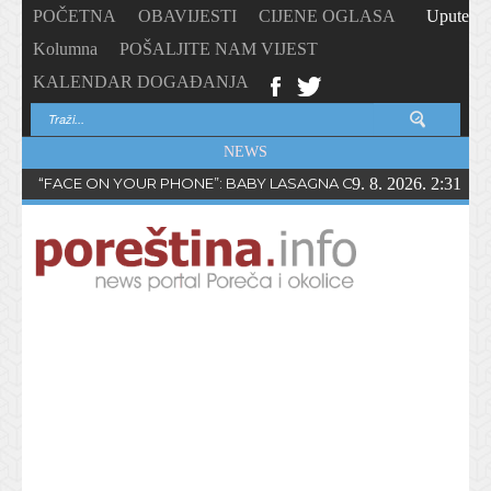
POČETNA
OBAVIJESTI
CIJENE OGLASA
Upute
Kolumna
POŠALJITE NAM VIJEST
KALENDAR DOGAĐANJA
NEWS
“FACE ON YOUR PHONE”: BABY LASAGNA OBJAVIO NOVI SING
9. 8. 2026. 2:31