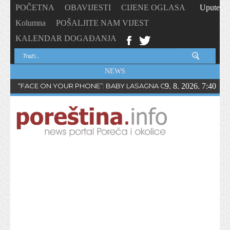
POČETNA
OBAVIJESTI
CIJENE OGLASA
Upute
Kolumna
POŠALJITE NAM VIJEST
KALENDAR DOGAĐANJA
NEWS
“FACE ON YOUR PHONE”: BABY LASAGNA OBJAVIO NOVI SING
9. 8. 2026. 7:40