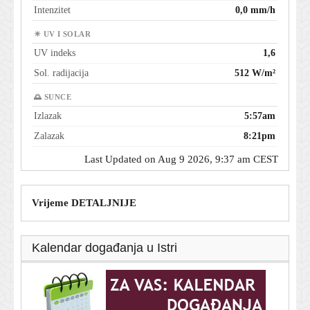
Intenzitet
0,0 mm/h
☀ UV I SOLAR
UV indeks
1,6
Sol. radijacija
512 W/m²
🌅 SUNCE
Izlazak
5:57am
Zalazak
8:21pm
Last Updated on Aug 9 2026, 9:37 am CEST
Vrijeme DETALJNIJE
Kalendar događanja u Istri