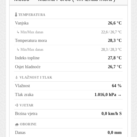
🌡 TEMPERATURA
Vanjska
26,6 °C
↳ Min/Max danas
22,6 / 26,7 °C
Temperatura mora
28,3 °C
↳ Min/Max danas
28,3 / 28,3 °C
Indeks topline
27,8 °C
Osjet hladnoće
26,7 °C
💧 VLAŽNOST I TLAK
Vlažnost
64 %
Tlak zraka
1.016,0 hPa →
💨 VJETAR
Brzina vjetra
0,0 km/h S
🌧 OBORINE
Danas
0,0 mm