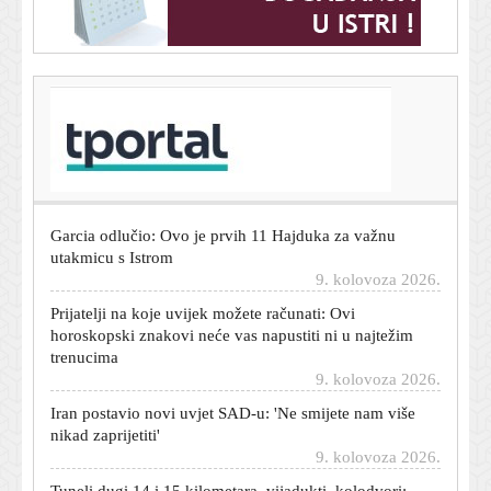
T-portal.hr
Tisuće fanova čekale vjenčanje Ronalda i Georgine, a
dočekali sasvim druge mladence
9. kolovoza 2026.
Garcia odlučio: Ovo je prvih 11 Hajduka za važnu
utakmicu s Istrom
9. kolovoza 2026.
Prijatelji na koje uvijek možete računati: Ovi
horoskopski znakovi neće vas napustiti ni u najtežim
trenucima
9. kolovoza 2026.
Iran postavio novi uvjet SAD-u: 'Ne smijete nam više
nikad zaprijetiti'
9. kolovoza 2026.
Tuneli dugi 14 i 15 kilometara, vijadukti, kolodvori: