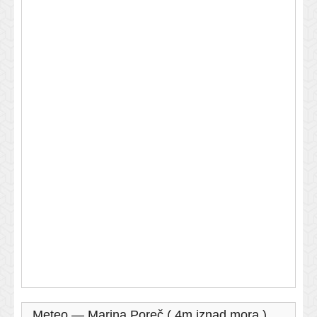
Meteo — Marina Poreč ( 4m iznad mora )