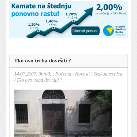
Tko ovo treba dovršiti ?
14.07.2007. 00:00; ;
Početna
/
Novosti
/
Svakodnevnica
/
Tko ovo treba dovršiti ?