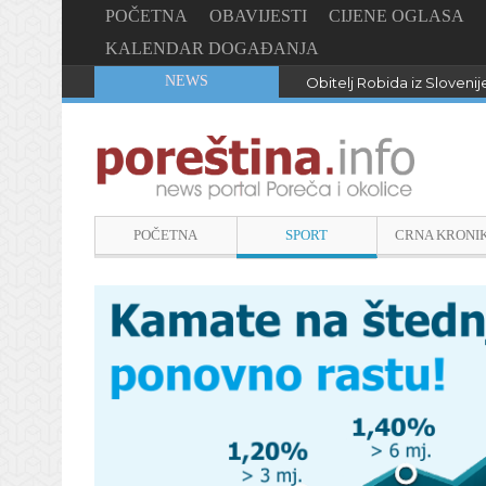
POČETNA
OBAVIJESTI
CIJENE OGLASA
KALENDAR DOGAĐANJA
NEWS
Obitelj Robida iz Slovenij
POČETNA
SPORT
CRNA KRONI