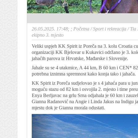
26.05.2025. 17:48; ;
Početna
/
Sport i rekreacija
/
Tia 
ekipno 3. mjesto
Veliki uspjeh KK Spirit iz Poreča na 3. kolu Croatia 
organizaciji KK Bjelovar u Kukavici održano je 3. kol
jahaćih parova iz Hrvatske, Mađarske i Slovenije.
Jahale su se 4 utakmice, A 44 km, B 60 km i CEN* 82 k
potrebna iznimna spremnost kako konja tako i jahača.
KK Spirit iz Poreča sudjelovao je s 4 jahaća para u jun
moguću stazu od 82 km i osvojila 2. mjesto i time pre
Enya Berljavac na grlu Srna odjahala je 60 km i zauzel
Gianna Radanović na Angie i Linda Jakus na Indigu ja
mjestu dok je Gianna morala odustati.