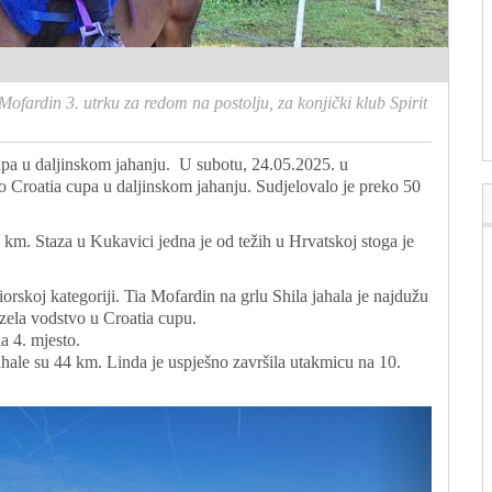
Mofardin 3. utrku za redom na postolju, za konjički klub Spirit
cupa u daljinskom jahanju. U subotu, 24.05.2025. u
o Croatia cupa u daljinskom jahanju. Sudjelovalo je preko 50
m. Staza u Kukavici jedna je od težih u Hrvatskoj stoga je
iorskoj kategoriji. Tia Mofardin na grlu Shila jahala je najdužu
uzela vodstvo u Croatia cupu.
a 4. mjesto.
hale su 44 km. Linda je uspješno završila utakmicu na 10.