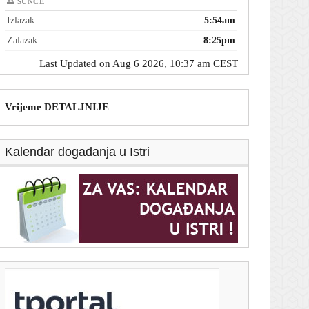
🌅 SUNCE
Izlazak
5:54am
Zalazak
8:25pm
Last Updated on Aug 6 2026, 10:37 am CEST
Vrijeme DETALJNIJE
Kalendar događanja u Istri
T-portal.hr
Nosite li kremu za sunčanje u autu? Dermatolozi