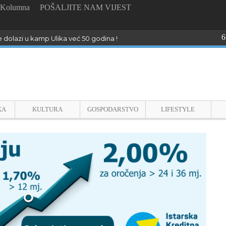
Kolumna
POŠALJITE NAM VIJEST
6
e dolazi u kamp Ulika već 50 godina !
KA
KULTURA
GOSPODARSTVO
LIFESTYLE