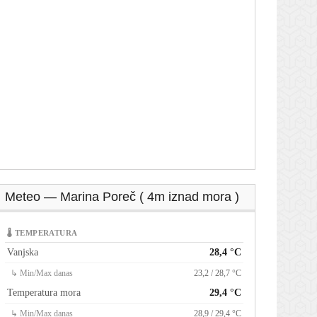
Meteo — Marina Poreč ( 4m iznad mora )
🌡 TEMPERATURA
Vanjska
28,4 °C
↳ Min/Max danas
23,2 / 28,7 °C
Temperatura mora
29,4 °C
↳ Min/Max danas
28,9 / 29,4 °C