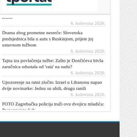
upozoravaju zašto vas vaša bočica više ne štiti od UV
zraka
6. kolovoza 2026.
Drama zbog prometne nesreće: Slovenska
predsjednica bila u autu s Ruskinjom, prijete joj
ustavnom tužbom
6. kolovoza 2026.
Tajna iza povlačenja tužbe: Zašto je Dončićeva bivša
zaručnica odustala od 'rata' na sudu?
6. kolovoza 2026.
Upozorenje na ratni zločin: Izrael u Libanonu napao
dvije novinarke: Jednu su ubili, drugu ranili
6. kolovoza 2026.
FOTO Zagrebačka policija traži ovu dvojicu mladića:
Prepoznajete li ih
6. kolovoza 2026.
Jedan od najvećih talenata u Brazilu ubio čovjeka
automobilom. Ilegalno se utrkivao?
6. kolovoza 2026.