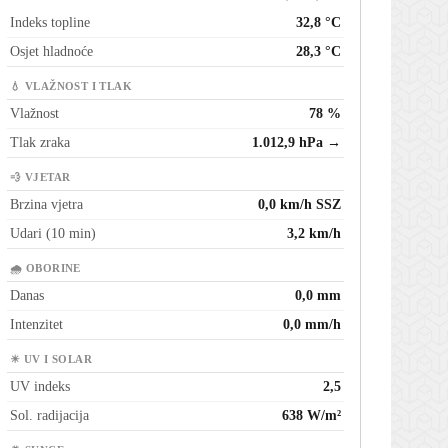
Indeks topline
32,8 °C
Osjet hladnoće
28,3 °C
💧 VLAŽNOST I TLAK
Vlažnost
78 %
Tlak zraka
1.012,9 hPa →
💨 VJETAR
Brzina vjetra
0,0 km/h SSZ
Udari (10 min)
3,2 km/h
🌧 OBORINE
Danas
0,0 mm
Intenzitet
0,0 mm/h
☀ UV I SOLAR
UV indeks
2,5
Sol. radijacija
638 W/m²