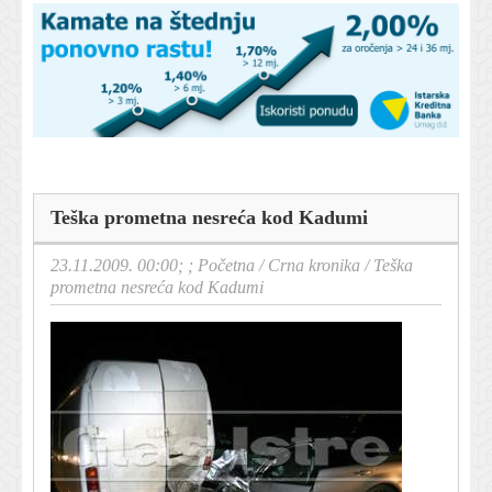
Teška prometna nesreća kod Kadumi
23.11.2009. 00:00; ;
Početna
/
Crna kronika
/
Teška
prometna nesreća kod Kadumi