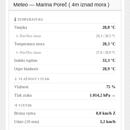
Meteo — Marina Poreč ( 4m iznad mora )
🌡 TEMPERATURA
Vanjska
28,8 °C
↳ Min/Max danas
26,3 / 30,5 °C
Temperatura mora
28,3 °C
↳ Min/Max danas
27,8 / 28,9 °C
Indeks topline
33,3 °C
Osjet hladnoće
28,9 °C
💧 VLAŽNOST I TLAK
Vlažnost
75 %
Tlak zraka
1.014,2 hPa →
💨 VJETAR
Brzina vjetra
0,0 km/h Z
Udari (10 min)
3,2 km/h