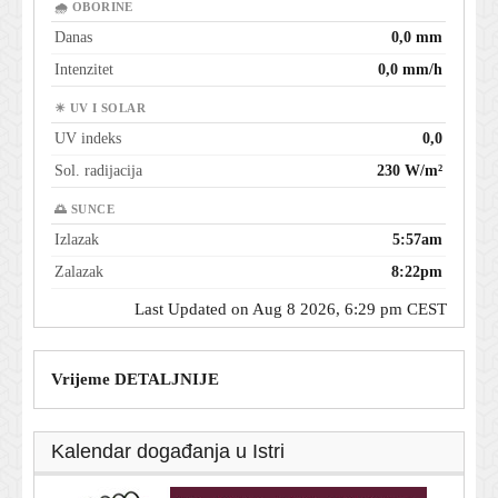
🌧 OBORINE
Danas
0,0 mm
Intenzitet
0,0 mm/h
☀ UV I SOLAR
UV indeks
0,0
Sol. radijacija
230 W/m²
🌅 SUNCE
Izlazak
5:57am
Zalazak
8:22pm
Last Updated on Aug 8 2026, 6:29 pm CEST
Vrijeme DETALJNIJE
Kalendar događanja u Istri