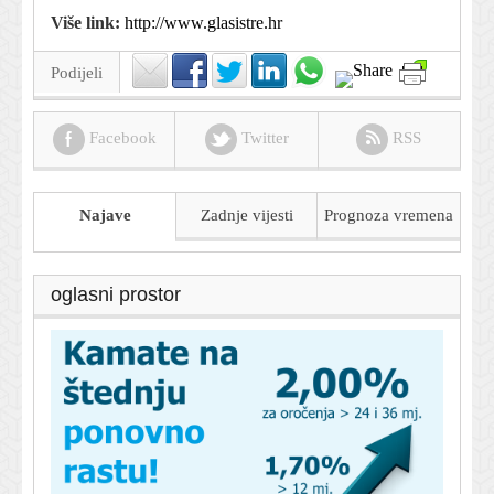
Više link:
http://www.glasistre.hr
Podijeli
Facebook
Twitter
RSS
Najave
Zadnje vijesti
Prognoza
vremena
oglasni prostor