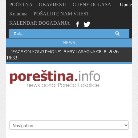
POČETNA
OBAVIJESTI
CIJENE OGLASA
Upute
Kolumna
POŠALJITE NAM VIJEST
KALENDAR DOGAĐANJA
NEWS
“FACE ON YOUR PHONE”: BABY LASAGNA OBJAVIO NOVI SING
8. 8. 2026.
16:33