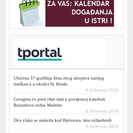
T-portal.hr
BBB i Torcida se mlatili na zagrebačkom aerodromu.
Procurio video sukoba
8. kolovoza 2026.
Uhićena 37-godišnja žena zbog ubojstva starijeg
muškarca u okolici Sl. Broda
8. kolovoza 2026.
Georgina će pred oltar stati u povijesnoj katedrali
Ronaldove rodne Madeire
8. kolovoza 2026.
Dva vlaka se sudarila kod Bjelovara, ima ozlijeđenih
8. kolovoza 2026.
Poginuo motociklist u Zagorju: Izletio s ceste prema