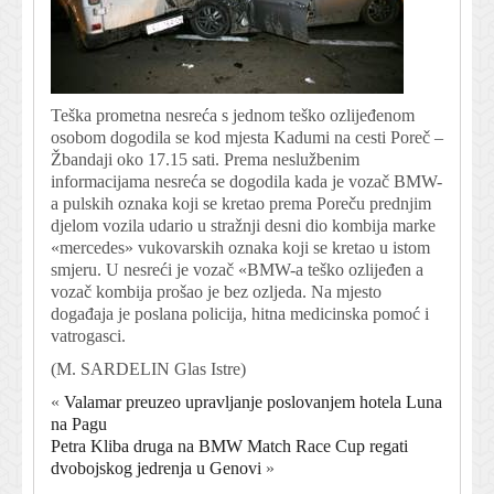
Teška prometna nesreća s jednom teško ozlijeđenom
osobom dogodila se kod mjesta Kadumi na cesti Poreč –
Žbandaji oko 17.15 sati. Prema neslužbenim
informacijama nesreća se dogodila kada je vozač BMW-
a pulskih oznaka koji se kretao prema Poreču prednjim
djelom vozila udario u stražnji desni dio kombija marke
«mercedes» vukovarskih oznaka koji se kretao u istom
smjeru. U nesreći je vozač «BMW-a teško ozlijeđen a
vozač kombija prošao je bez ozljeda. Na mjesto
događaja je poslana policija, hitna medicinska pomoć i
vatrogasci.
(
M. SARDELIN Glas Istre
)
«
Valamar preuzeo upravljanje poslovanjem hotela Luna
na Pagu
Petra Kliba druga na BMW Match Race Cup regati
dvobojskog jedrenja u Genovi
»