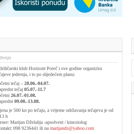
drenja
driličarski klub Horizont Poreč i ove godine organizira
čajeve jedrenja, i to po slijedećem planu:
četni tečaj –
28.06.-04.07.
predni tečaj
05.07.-11.7
četni
26.07.-01.08.
apredni
09.08.-13.08.
jena je 500 kn po tečaju, a vrijeme održavanja tečajeva je od
13 h
ener: Marijan Dželalija -apsolvent / kineziolog
ntakt: 098 9236441 ili na
marijandz@yahoo.com