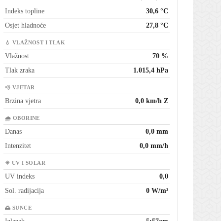
Indeks topline
30,6 °C
Osjet hladnoće
27,8 °C
💧 VLAŽNOST I TLAK
Vlažnost
70 %
Tlak zraka
1.015,4 hPa
💨 VJETAR
Brzina vjetra
0,0 km/h Z
🌧 OBORINE
Danas
0,0 mm
Intenzitet
0,0 mm/h
☀ UV I SOLAR
UV indeks
0,0
Sol. radijacija
0 W/m²
🌅 SUNCE