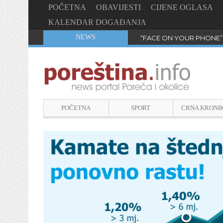
POČETNA
OBAVIJESTI
CIJENE OGLASA
KALENDAR DOGAĐANJA
NEWS
“FACE ON YOUR PHONE”
POČETNA
SPORT
CRNA KRONI