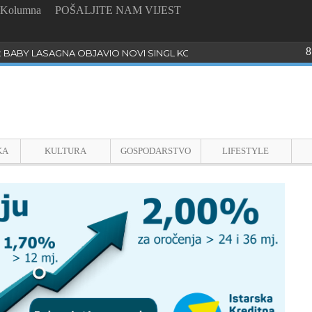
Kolumna
POŠALJITE NAM VIJEST
8
: BABY LASAGNA OBJAVIO NOVI SINGL KOJI PROGOVARA O BULLYI
KA
KULTURA
GOSPODARSTVO
LIFESTYLE