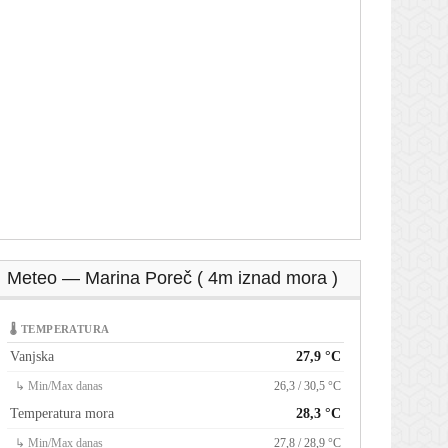
Meteo — Marina Poreč ( 4m iznad mora )
🌡 TEMPERATURA
Vanjska
27,9 °C
↳ Min/Max danas
26,3 / 30,5 °C
Temperatura mora
28,3 °C
↳ Min/Max danas
27,8 / 28,9 °C