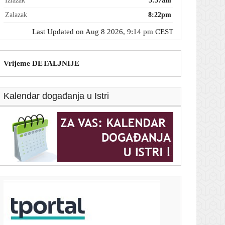
Izlazak
5:57am
Zalazak
8:22pm
Last Updated on Aug 8 2026, 9:14 pm CEST
Vrijeme DETALJNIJE
Kalendar događanja u Istri
T-portal.hr
Motociklist poginuo na Učki: Promet u prekidu
8. kolovoza 2026.