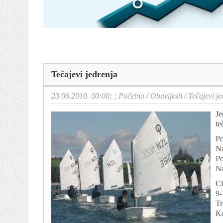
Tečajevi jedrenja
23.06.2010. 00:00; ;
Početna
/
Obavijesti
/
Tečajevi je
Je
te
Po
Na
Po
N
Ci
9-
Tr
Ko