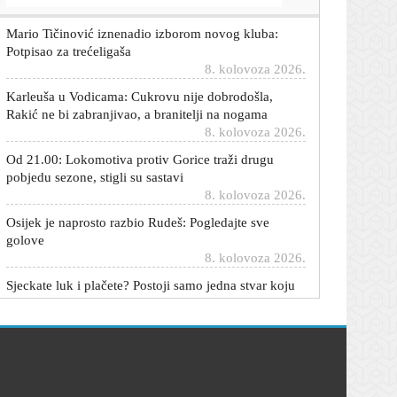
Mario Tičinović iznenadio izborom novog kluba:
Potpisao za trećeligaša
8. kolovoza 2026.
Karleuša u Vodicama: Cukrovu nije dobrodošla,
Rakić ne bi zabranjivao, a branitelji na nogama
8. kolovoza 2026.
Od 21.00: Lokomotiva protiv Gorice traži drugu
pobjedu sezone, stigli su sastavi
8. kolovoza 2026.
Osijek je naprosto razbio Rudeš: Pogledajte sve
golove
8. kolovoza 2026.
Sjeckate luk i plačete? Postoji samo jedna stvar koju
trebate napraviti prije nego što uzmete nož u ruke
8. kolovoza 2026.
Hrvatska u Zagrebu nakon drame svladala Srbiju za
finale Svjetskog prvenstva
8. kolovoza 2026.
Sopić nakon teškog poraza od Dinama stigao do