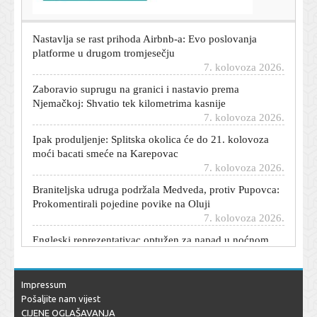
7. kolovoza 2026.
Nastavlja se rast prihoda Airbnb-a: Evo poslovanja
platforme u drugom tromjesečju
7. kolovoza 2026.
Zaboravio suprugu na granici i nastavio prema
Njemačkoj: Shvatio tek kilometrima kasnije
7. kolovoza 2026.
Ipak produljenje: Splitska okolica će do 21. kolovoza
moći bacati smeće na Karepovac
7. kolovoza 2026.
Braniteljska udruga podržala Medveda, protiv Pupovca:
Prokomentirali pojedine povike na Oluji
7. kolovoza 2026.
Engleski reprezentativac optužen za napad u noćnom
klubu. Morat će na sud
7. kolovoza 2026.
Španjolska postavila ultimatum Italiji: 'Imate vremena do
Impressum
nedjelje'
Pošaljite nam vijest
7. kolovoza 2026.
CIJENE OGLAŠAVANJA