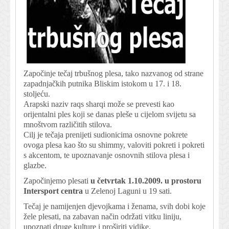
Započinje tečaj trbušnog plesa, tako nazvanog od strane
zapadnjačkih putnika Bliskim istokom u 17. i 18.
stoljeću.
Arapski naziv raqs sharqi može se prevesti kao
orijentalni ples koji se danas pleše u cijelom svijetu sa
mnoštvom različitih stilova.
Cilj je tečaja prenijeti sudionicima osnovne pokrete
ovoga plesa kao što su shimmy, valoviti pokreti i pokreti
s akcentom, te upoznavanje osnovnih stilova plesa i
glazbe.
Započinjemo plesati
u četvrtak 1.10.2009. u prostoru
Intersport centra
u Zelenoj Laguni u 19 sati.
Tečaj je namijenjen djevojkama i ženama, svih dobi koje
žele plesati, na zabavan način održati vitku liniju,
upoznati druge kulture i proširiti vidike.