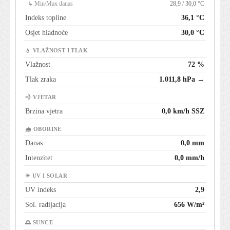
↳ Min/Max danas
28,9 / 30,0 °C
Indeks topline
36,1 °C
Osjet hladnoće
30,0 °C
💧 VLAŽNOST I TLAK
Vlažnost
72 %
Tlak zraka
1.011,8 hPa →
💨 VJETAR
Brzina vjetra
0,0 km/h SSZ
🌧 OBORINE
Danas
0,0 mm
Intenzitet
0,0 mm/h
☀ UV I SOLAR
UV indeks
2,9
Sol. radijacija
656 W/m²
🌅 SUNCE