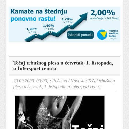
Tečaj trbušnog plesa u četvrtak, 1. listopada,
u Intersport centru
29.09.2009. 00:00; ;
Početna
/
Novosti
/
Tečaj trbušnog
plesa u četvrtak, 1. listopada, u Intersport centru