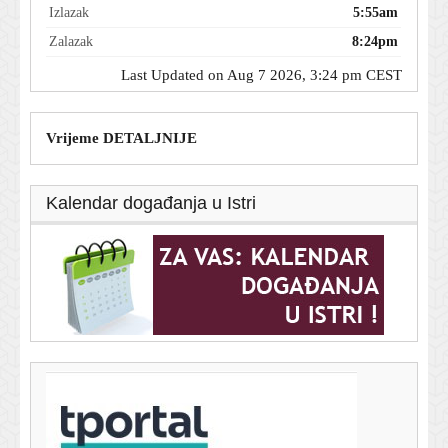
Izlazak
5:55am
Zalazak
8:24pm
Last Updated on Aug 7 2026, 3:24 pm CEST
Vrijeme DETALJNIJE
Kalendar događanja u Istri
T-portal.hr
Zara ima suknju koja spašava svaki ljetni stajling, a stoji
manje od 40 eura