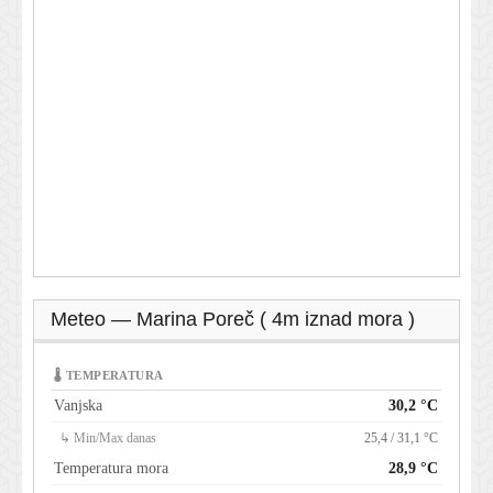
Meteo — Marina Poreč ( 4m iznad mora )
🌡 TEMPERATURA
Vanjska
30,2 °C
↳ Min/Max danas
25,4 / 31,1 °C
Temperatura mora
28,9 °C