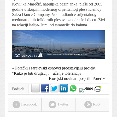
Koviljka Marečić, napuljska pazinjanka, pleše od 2005.
godine u skupini modernog orijentalnog plesa Klemcy
Salza Dance Company. Vodi radionice orijentalnog i
međunarodnih folklornih plesova za odrasle i djecu. Živi
na relaciji Italija- Istra, od tarantelle do baluna…
«
Porečki i sarajevski osnovci predstavljaju projekt
"Kako je biti drugačiji – učenje toleranciji"
Korejski novinari posjetili Poreč
»
Podijeli
Facebook
Twitter
RSS