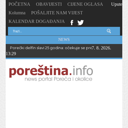
POČETNA
OBAVIJESTI
CIJENE OGLASA
Upute
Kolumna
POŠALJITE NAM VIJEST
KALENDAR DOGAĐANJA
NEWS
Porečki delfin slavi 25 godina: očekuje se preko 1.700 sudionika 
7. 8. 2026.
13:29