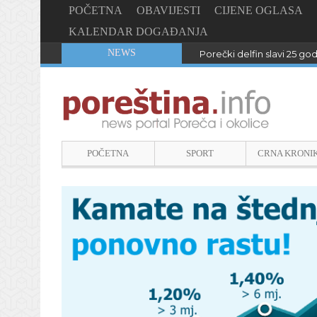
POČETNA
OBAVIJESTI
CIJENE OGLASA
KALENDAR DOGAĐANJA
NEWS
Porečki delfin slavi 25 go
POČETNA
SPORT
CRNA KRONI