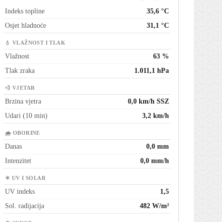
Indeks topline
35,6 °C
Osjet hladnoće
31,1 °C
💧 VLAŽNOST I TLAK
Vlažnost
63 %
Tlak zraka
1.011,1 hPa
💨 VJETAR
Brzina vjetra
0,0 km/h SSZ
Udari (10 min)
3,2 km/h
🌧 OBORINE
Danas
0,0 mm
Intenzitet
0,0 mm/h
☀ UV I SOLAR
UV indeks
1,5
Sol. radijacija
482 W/m²