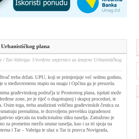
 Urbanističkog plana
e
/
Tar-Vabriga: Utvrđene smjernice za izmjene Urbanističkog
đivač treba držati. UPU, koji se primjenjuje već sedmu godinu,
i je u međuvremenu stupio na snagu i Općina ga je preuzela.
nima građevinskog područja iz Prostornog plana, ispitati može
ređene zone, jer je riječ o dugotrajnoj i skupoj proceduri, te
a. Osim toga, treba analizirati veličinu građevinskih čestica za
e smatraju premalima, te dozvoljenu preveliku izgrađenost
ativno utjecala na tradicionalnu sliku naselja. Zatraženo je
no za prometnu mrežu unutar naselja, kao i za tri spoja na
terna i Tar – Vabriga te ulaz u Tar iz pravca Novigrada,