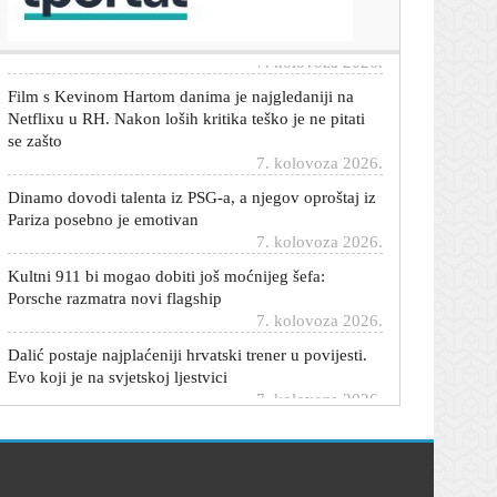
Ostao bez mobitela i novca
7. kolovoza 2026.
Film s Kevinom Hartom danima je najgledaniji na
Netflixu u RH. Nakon loših kritika teško je ne pitati
se zašto
7. kolovoza 2026.
Dinamo dovodi talenta iz PSG-a, a njegov oproštaj iz
Pariza posebno je emotivan
7. kolovoza 2026.
Kultni 911 bi mogao dobiti još moćnijeg šefa:
Porsche razmatra novi flagship
7. kolovoza 2026.
Dalić postaje najplaćeniji hrvatski trener u povijesti.
Evo koji je na svjetskoj ljestvici
7. kolovoza 2026.
Teška nesreća na A1 kod Lučkog: Autocesta
otvorena, kolone kilometarske
7. kolovoza 2026.
Novi projekt na vidiku: Marino Vrgoč otkrio veliku