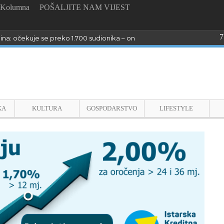
Kolumna
POŠALJITE NAM VIJEST
7
dina: očekuje se preko 1.700 sudionika – online prijave do 26. kolovoza
KA
KULTURA
GOSPODARSTVO
LIFESTYLE