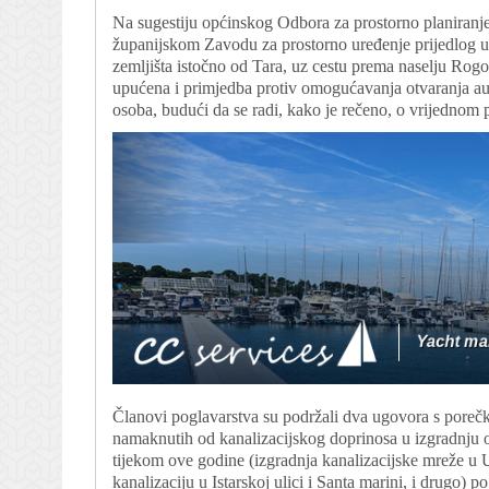
Na sugestiju općinskog Odbora za prostorno planiranj
županijskom Zavodu za prostorno uređenje prijedlog u
zemljišta istočno od Tara, uz cestu prema naselju Rogo
upućena i primjedba protiv omogućavanja otvaranja aut
osoba, budući da se radi, kako je rečeno, o vrijednom p
Članovi poglavarstva su podržali dva ugovora s poreč
namaknutih od kanalizacijskog doprinosa u izgradnju o
tijekom ove godine (izgradnja kanalizacijske mreže u Ul
kanalizaciju u Istarskoj ulici i Santa marini, i drugo