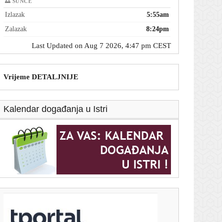
🌅 SUNCE
Izlazak
5:55am
Zalazak
8:24pm
Last Updated on Aug 7 2026, 4:47 pm CEST
Vrijeme DETALJNIJE
Kalendar događanja u Istri
T-portal.hr
Nijemac u Privlaci pio s nepoznatima pa pretučen: