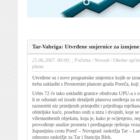
Tar-Vabriga: Utvrđene smjernice za izmjene
21.06.2007. 00:00; ;
Početna
/
Novosti
/
Okolne općin
plana
Utvrđene su i nove programske smjernice kojih se izra
treba uskladiti s Prostornim planom grada Poreča, koj
Urbis 72 će tako uskladiti granice obuhvata UPU-a s o
li se odustati od izrade detaljnih planova uređenja za od
razmotriti niz primljenih primjedbi i prijedloga mještan
obiteljske kuće, posebno onih u nizu i dvojnih, koje s
višestambenih objekata, koja je, kako je ocijenjeno, neg
provođenje analize prometa i predlaganje rješenja veza
županijsku cestu Poreč – Novigrad: raskrižja Tar – Lan
odnosno raskrižje za Tar i Stanciju Blek.