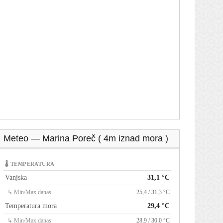
Meteo — Marina Poreč ( 4m iznad mora )
🌡 TEMPERATURA
Vanjska
31,1 °C
↳ Min/Max danas
25,4 / 31,3 °C
Temperatura mora
29,4 °C
↳ Min/Max danas
28,9 / 30,0 °C