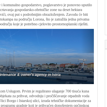
e i komunalno gospodarstvo, poglavarstvo je ponovno uputilo
crtavanja gospodarsko-obrtničke zone na deset hektara
vići, ovaj put s podrobnijim obrazloženjem. Zavodu će biti
okampa na području Lorona, što je zatražila jedna privatna
odručju koje je potrebno cjelovito prostornoplanski riješiti.
kom Uslugom. Prvim je regulirano ulaganje 700 tisuća kuna
bjekata za prihvat, odvodnju i pročišćavanje otpadnih voda
ici Borgo i Istarskoj ulici, izrada tehničke dokumentacije za
) po programu gradnje koji je prihvaćen donošenjem općinskog