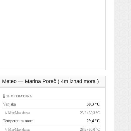
Meteo — Marina Poreč ( 4m iznad mora )
🌡 TEMPERATURA
Vanjska
30,3 °C
↳ Min/Max danas
23,2 / 30,3 °C
Temperatura mora
29,4 °C
↳ Min/Max danas
28,9 / 30,0 °C