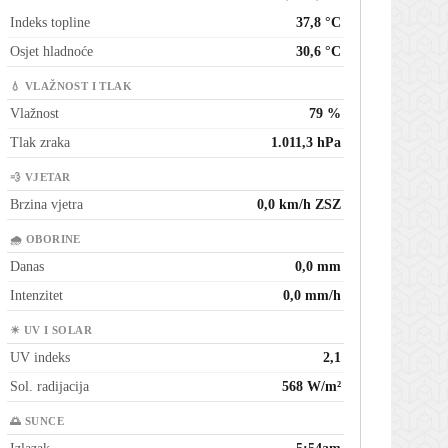
Indeks topline
37,8 °C
Osjet hladnoće
30,6 °C
💧 VLAŽNOST I TLAK
Vlažnost
79 %
Tlak zraka
1.011,3 hPa
💨 VJETAR
Brzina vjetra
0,0 km/h ZSZ
🌧 OBORINE
Danas
0,0 mm
Intenzitet
0,0 mm/h
☀ UV I SOLAR
UV indeks
2,1
Sol. radijacija
568 W/m²
🌅 SUNCE