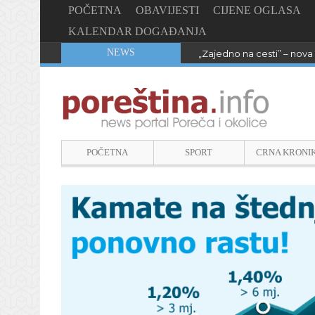
POČETNA
OBAVIJESTI
CIJENE OGLASA
KALENDAR DOGAĐANJA
NEWS
„Zajedno na cesti” – nova 
POČETNA
SPORT
CRNA KRONI