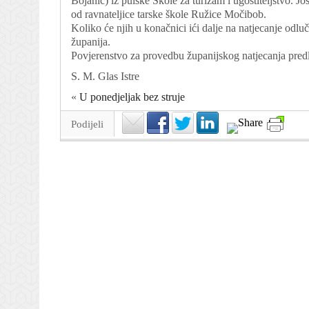
Bojanić) iz pulske Škole za turizam i ugostiteljstvo. J
od ravnateljice tarske škole Ružice Močibob.
Koliko će njih u konačnici ići dalje na natjecanje odlu
županija.
Povjerenstvo za provedbu županijskog natjecanja predlo
S. M. Glas Istre
«
U ponedjeljak bez struje
Podijeli