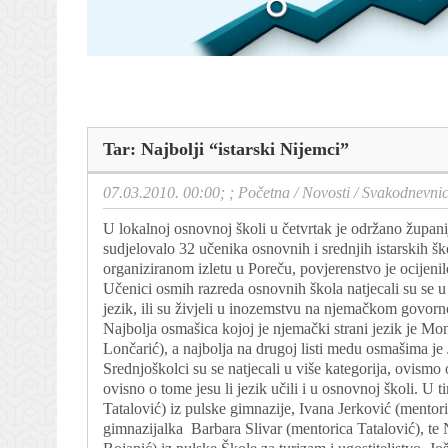
Tar: Najbolji “istarski Nijemci”
07.03.2010. 00:00; ;
Početna
/
Novosti
/
Svakodnevni
U lokalnoj osnovnoj školi u četvrtak je održano župan
sudjelovalo 32 učenika osnovnih i srednjih istarskih šk
organiziranom izletu u Poreču, povjerenstvo je ocijenilo
Učenici osmih razreda osnovnih škola natjecali su se u 
jezik, ili su živjeli u inozemstvu na njemačkom govorno
Najbolja osmašica kojoj je njemački strani jezik je M
Lončarić), a najbolja na drugoj listi medu osmašima je 
Srednjoškolci su se natjecali u više kategorija, ovismo
ovisno o tome jesu li jezik učili i u osnovnoj školi. U
Tatalović) iz pulske gimnazije, Ivana Jerković (mentori
gimnazijalka Barbara Slivar (mentorica Tatalović), t