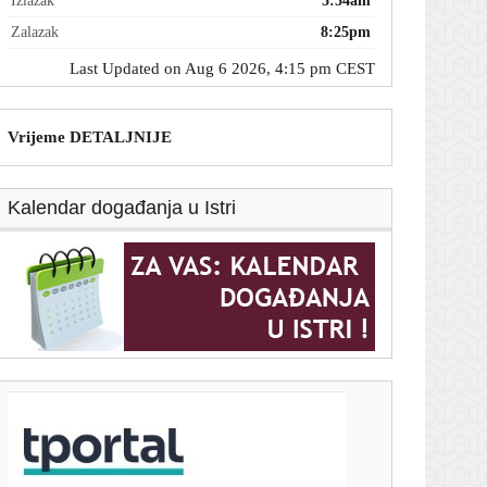
Izlazak
5:54am
Zalazak
8:25pm
Last Updated on Aug 6 2026, 4:15 pm CEST
Vrijeme DETALJNIJE
Kalendar događanja u Istri
T-portal.hr
Vrtoglavi iznos: Otkriveno što je Arsenal spreman
ponuditi Viniciusu