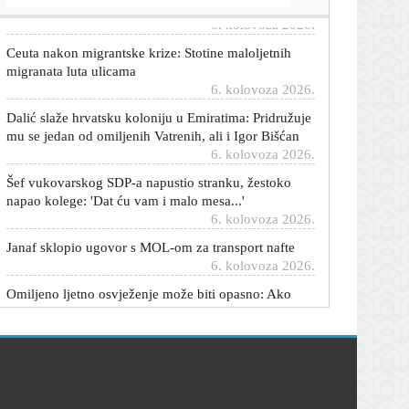
6. kolovoza 2026.
Ceuta nakon migrantske krize: Stotine maloljetnih
migranata luta ulicama
6. kolovoza 2026.
Dalić slaže hrvatsku koloniju u Emiratima: Pridružuje
mu se jedan od omiljenih Vatrenih, ali i Igor Bišćan
6. kolovoza 2026.
Šef vukovarskog SDP-a napustio stranku, žestoko
napao kolege: 'Dat ću vam i malo mesa...'
6. kolovoza 2026.
Janaf sklopio ugovor s MOL-om za transport nafte
6. kolovoza 2026.
Omiljeno ljetno osvježenje može biti opasno: Ako
primijetite ove znakove, lubenicu odmah bacite u
smeće
6. kolovoza 2026.
Kraj rata u Ukrajini sve bliže? Profesor iz Japana
iznio hladnu računicu i izdvojio jednu europsku
zemlju