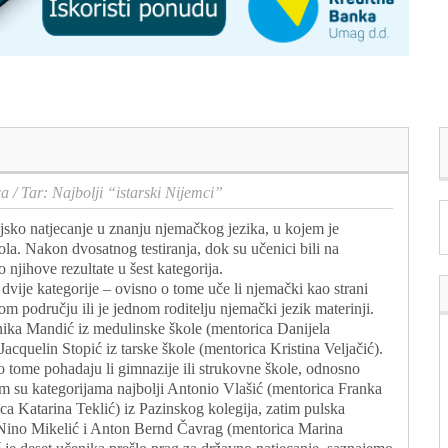
ca
/
Tar: Najbolji “istarski Nijemci”
ijsko natjecanje u znanju njemačkog jezika, u kojem je
ola. Nakon dvosatnog testiranja, dok su učenici bili na
 njihove rezultate u šest kategorija.
dvije kategorije – ovisno o tome uče li njemački kao strani
m području ili je jednom roditelju njemački jezik materinji.
onika Mandić iz medulinske škole (mentorica Danijela
Jacquelin Stopić iz tarske škole (mentorica Kristina Veljačić).
 o tome pohadaju li gimnazije ili strukovne škole, odnosno
 tim su kategorijama najbolji Antonio Vlašić (mentorica Franka
ca Katarina Teklić) iz Pazinskog kolegija, zatim pulska
e Nino Mikelić i Anton Bernd Čavrag (mentorica Marina