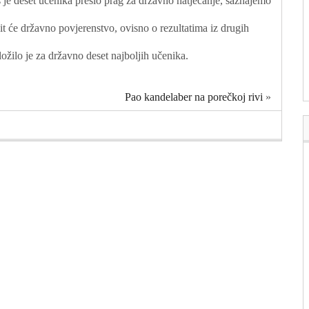
oš je deset učenika prešlo prag za državno natjecanje, saznajemo
čit će državno povjerenstvo, ovisno o rezultatima iz drugih
žilo je za državno deset najboljih učenika.
Pao kandelaber na porečkoj rivi
»