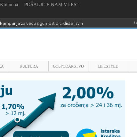
Kolumna
POŠALJITE NAM VIJEST
6
kampanja za veću sigurnost biciklista i svih sudionika u prometu u Istri
KA
KULTURA
GOSPODARSTVO
LIFESTYLE