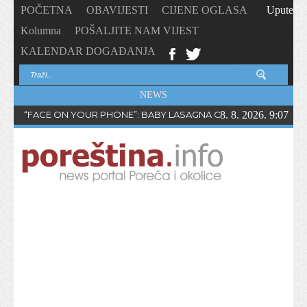
POČETNA
OBAVIJESTI
CIJENE OGLASA
Upute
Kolumna
POŠALJITE NAM VIJEST
KALENDAR DOGAĐANJA
NEWS
“FACE ON YOUR PHONE”: BABY LASAGNA OBJAVIO NOVI SING
8. 8. 2026. 9:07