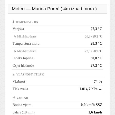
Meteo — Marina Poreč ( 4m iznad mora )
🌡 TEMPERATURA
Vanjska
27,3 °C
↳ Min/Max danas
26,3 / 29,2 °C
Temperatura mora
28,3 °C
↳ Min/Max danas
27,8 / 28,9 °C
Indeks topline
30,0 °C
Osjet hladnoće
27,2 °C
💧 VLAŽNOST I TLAK
Vlažnost
74 %
Tlak zraka
1.014,7 hPa →
💨 VJETAR
Brzina vjetra
0,0 km/h SSZ
Udari (10 min)
1,6 km/h