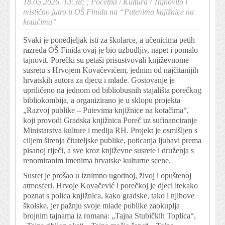
18.05.2026. 13:38; ;
Početna
/
Kultura
/
Tajnovito i
mistično jutro u OŠ Finida na “Putevima knjižnice na
kotačima”
Svaki je ponedjeljak isti za školarce, a učenicima petih
razreda OŠ Finida ovaj je bio uzbudljiv, napet i pomalo
tajnovit. Porečki su petaši prisustvovali književnome
susretu s Hrvojem Kovačevićem, jednim od najčitanijih
hrvatskih autora za djecu i mlade. Gostovanje je
upriličeno na jednom od bibliobusnih stajališta porečkog
bibliokombija, a organizirano je u sklopu projekta
„Razvoj publike – Putevima knjižnice na kotačima“,
koji provodi Gradska knjižnica Poreč uz sufinanciranje
Ministarstva kulture i medija RH. Projekt je osmišljen s
ciljem širenja čitateljske publike, poticanja ljubavi prema
pisanoj riječi, a sve kroz književne susrete i druženja s
renomiranim imenima hrvatske kulturne scene.
Susret je prošao u iznimno ugodnoj, živoj i opuštenoj
atmosferi. Hrvoje Kovačević i porečkoj je djeci itekako
poznat s polica knjižnica, kako gradske, tako i njihove
školske, jer pažnju svoje mlade publike zaokuplja
brojnim tajnama iz romana: „Tajna Stubičkih Toplica“,