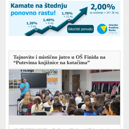
Tajnovito i mistično jutro u OŠ Finida na
“Putevima knjižnice na kotačima”