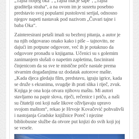
„Tajna ribljeg oka“, „Tajna mačje šape“, „Tajna
graditelja straha“, a na ovom im je susretu posebno
predstavio svoj popularni pustolovni serijal, odnosno
njegov napeti nastavak pod nazivom „Čuvari tajne i
baba Oka“.
Zainteresirani petaši imali su bezbroj pitanja, a autor je
na njih odgovarao onako kako i piše – tajnovito, ne
dajući im potpune odgovore, već ih je potaknuo da
odgovore pronađu u knjigama. Učenici su s golemim
zanimanjem slušali o napetim zapletima, fascinirani
činjenicom da su sve te mistične priče nastale prema
stvarnim događanjima uz dodatak autorove mašte.
„Kada djeca gledaju film, predstavu, igraju igrice, kada
se druže s ekranima, svugdje ih prati slika i riječ, zvuk.
Knjiga je ona koja otvara njihovu maštu. Mi autori
stavljamo na papir slova, riječi, rečenice i priču, a naši
su čitatelji oni koji naše likove oživljavaju upravo
svojom maštom“, rekao je Hrvoje Kovačević pohvalivši
i nastojanja Gradske knjižnice Poreč i njezine
bibliobusne službe da otvore put knjizi do svih koji joj
se vesele.