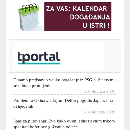
T-portal.hr
Hladni rat oko umjetne inteligencije: Tko će biti
gospodar vrlog novog svijeta - SAD ili Kina?
8. kolovoza 2026.
Dinamo predstavio veliko pojačanje iz PSG-a. Status mu
se odmah promijenio
8. kolovoza 2026.
Problemi u Okinawi: Tajfun Delfin pogodio Japan, ima
ozlijeđenih
8. kolovoza 2026.
Spas za putovanja: Evo kako ovim jednostavnim trikom
spakirati kofer bez gužvanja odjeće
8. kolovoza 2026.