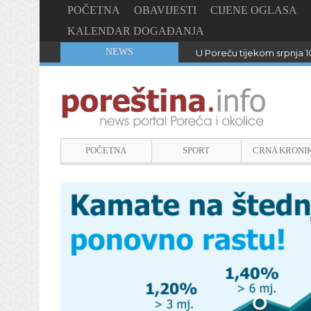
POČETNA
OBAVIJESTI
CIJENE OGLASA
KALENDAR DOGAĐANJA
NEWS
U Poreču tijekom srpnja 1
POČETNA
SPORT
CRNA KRONI