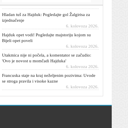
Hladan tuš za Hajduk: Pogledajte gol Žalgirisa za
izjednačenje
6. kolovoza 2026.
Hajduk opet vodi! Pogledajte majstoriju kojom su
Bijeli opet poveli
6. kolovoza 2026.
Utakmica nije ni počela, a komentator se začudio:
'Ovo je novost u momčadi Hajduka'
6. kolovoza 2026.
Francuska staje na kraj neželjenim pozivima: Uvode
se stroga pravila i visoke kazne
6. kolovoza 2026.
Rijeka se na Rujevici protiv finskog Ilvesa bori za
Europu. Stigli su sastavi
6. kolovoza 2026.
Neugodno zatezanje i crvenilo nakon plaže: Zašto
nas more ponekad iritira?
6. kolovoza 2026.
Propuštena prilika: Pogledajte kako je Šego promašio