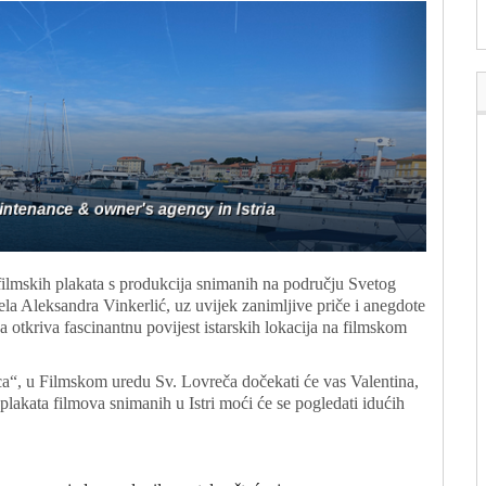
ih filmskih plakata s produkcija snimanih na području Svetog
vela Aleksandra Vinkerlić, uz uvijek zanimljive priče i anegdote
 otkriva fascinantnu povijest istarskih lokacija na filmskom
ca“, u Filmskom uredu Sv. Lovreča dočekati će vas Valentina,
 i plakata filmova snimanih u Istri moći će se pogledati idućih