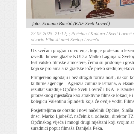
foto: Ermano Bančić (KAF Sveti Lovreč)
23.05.2025. 21:12; ;
Početna
/
Kultura
/
Sveti Lovreč o
otvorio Filmski ured Svetog Lovreča
Uz svečani program otvorenja, koji je protekao u leže
izvedbi limene glazbe KUD-a Matko Laginja iz Svetog L
festivalsko-filmske atmosfere, čemu su pridonijeli gosti
koja se prolamala iz gradske lože preko srednjovjekov
Primjereno ugođaju i bez strogih formalnosti, nakon ko
kulturne agencije – Agenzia culturale Istriana, Aleksa
rezultat suradnje Općine Sveti Lovreč i IKA -e-Istarsk
pitorseknog mjestašca kao atraktivne filmske lokacije i
kolegicu Valentinu Špinderk koja će ovdje voditi Films
Posjetiteljima se obratio i novi načelnik Općine, Siniša
dr.sc. Marko Ljubešić, načelnik u odlasku, direktor TZ
Općinskog vijeća i mnogi drugi mještani koji svojim 
suradnici poput filmaša Danijela Peka.