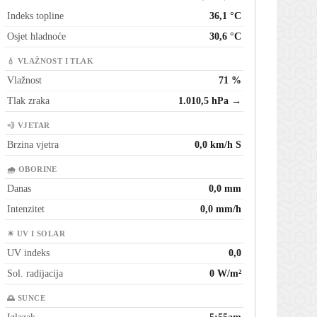
Indeks topline
36,1 °C
Osjet hladnoće
30,6 °C
💧 VLAŽNOST I TLAK
Vlažnost
71 %
Tlak zraka
1.010,5 hPa →
💨 VJETAR
Brzina vjetra
0,0 km/h S
🌧 OBORINE
Danas
0,0 mm
Intenzitet
0,0 mm/h
☀ UV I SOLAR
UV indeks
0,0
Sol. radijacija
0 W/m²
🌅 SUNCE