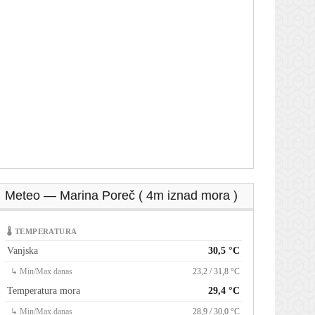
Meteo — Marina Poreč ( 4m iznad mora )
🌡 TEMPERATURA
Vanjska
30,5 °C
↳ Min/Max danas
23,2 / 31,8 °C
Temperatura mora
29,4 °C
↳ Min/Max danas
28,9 / 30,0 °C