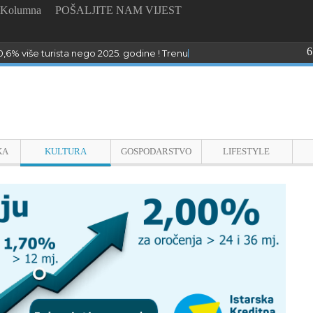
Kolumna
POŠALJITE NAM VIJEST
6
0,6% više turista nego 2025. godine ! Trenutno u Poreču boravi preko 
KA
KULTURA
GOSPODARSTVO
LIFESTYLE