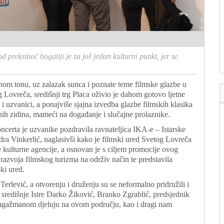
d preksinoć bogatiji je za još jedan kulturni punkt, jer se
rnom tonu, uz zalazak sunca i poznate teme filmske glazbe u
ovreča, središnji trg Placa oživio je dahom gotovo ljetne
 i uzvanici, a ponajviše sjajna izvedba glazbe filmskih klasika
nih zidina, mameći na događanje i slučajne prolaznike.
ncerta je uzvanike pozdravila ravnateljica IKA-e – Istarske
ndra Vinkerlić, naglasivši kako je filmski ured Svetog Lovreča
e kulturne agencije, a osnovan je s ciljem promocije ovog
 razvoja filmskog turizma na održiv način te predstavila
ki ured.
 Terlević, a otvorenju i druženju su se neformalno pridružili i
 središnje Istre Darko Žiković, Branko Zgrablić, predsjednik
angažmanom djeluju na ovom području, kao i dragi nam