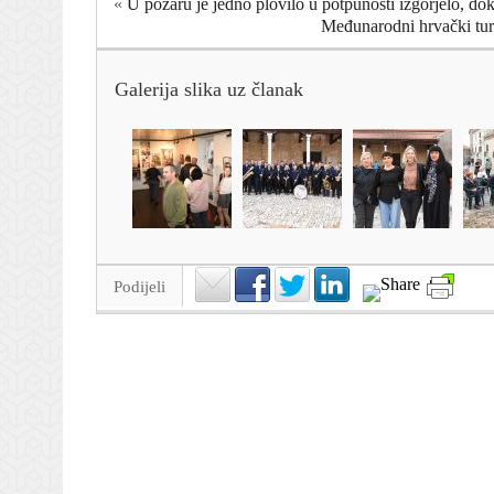
«
U požaru je jedno plovilo u potpunosti izgorjelo, do
Međunarodni hrvački tur
Galerija slika uz članak
Podijeli