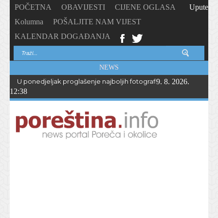
POČETNA
OBAVIJESTI
CIJENE OGLASA
Upute
Kolumna
POŠALJITE NAM VIJEST
KALENDAR DOGAĐANJA
NEWS
U ponedjeljak proglašenje najboljih fotografija – PhotoCity2026 
9. 8. 2026.
12:38