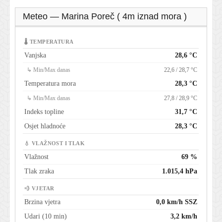
Meteo — Marina Poreč ( 4m iznad mora )
🌡 TEMPERATURA
Vanjska
28,6 °C
↳ Min/Max danas
22,6 / 28,7 °C
Temperatura mora
28,3 °C
↳ Min/Max danas
27,8 / 28,9 °C
Indeks topline
31,7 °C
Osjet hladnoće
28,3 °C
💧 VLAŽNOST I TLAK
Vlažnost
69 %
Tlak zraka
1.015,4 hPa
💨 VJETAR
Brzina vjetra
0,0 km/h SSZ
Udari (10 min)
3,2 km/h