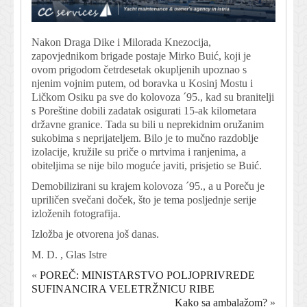
Nakon Draga Dike i Milorada Knezocija,
zapovjednikom brigade postaje Mirko Buić, koji je
ovom prigodom četrdesetak okupljenih upoznao s
njenim vojnim putem, od boravka u Kosinj Mostu i
Ličkom Osiku pa sve do kolovoza ´95., kad su branitelji
s Poreštine dobili zadatak osigurati 15-ak kilometara
državne granice. Tada su bili u neprekidnim oružanim
sukobima s neprijateljem. Bilo je to mučno razdoblje
izolacije, kružile su priče o mrtvima i ranjenima, a
obiteljima se nije bilo moguće javiti, prisjetio se Buić.
Demobilizirani su krajem kolovoza ´95., a u Poreču je
upriličen svečani doček, što je tema posljednje serije
izloženih fotografija.
Izložba je otvorena još danas.
M. D. , Glas Istre
«
POREČ: MINISTARSTVO POLJOPRIVREDE
SUFINANCIRA VELETRŽNICU RIBE
Kako sa ambalažom?
»