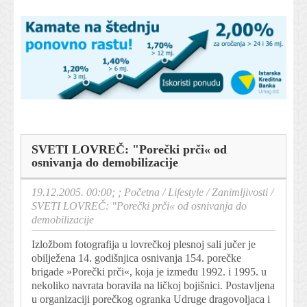
SVETI LOVREČ: "Porečki prči« od
osnivanja do demobilizacije
19.12.2005. 00:00; ;
Početna
/
Lifestyle
/
Zanimljivosti
/
SVETI LOVREČ: "Porečki prči« od osnivanja do
demobilizacije
Izložbom fotografija u lovrečkoj plesnoj sali jučer je
obilježena 14. godišnjica osnivanja 154. porečke
brigade »Porečki prči«, koja je između 1992. i 1995. u
nekoliko navrata boravila na ličkoj bojišnici. Postavljena
u organizaciji porečkog ogranka Udruge dragovoljaca i