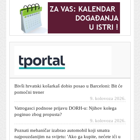
T-portal.hr
Netanyahu odbio Trumpov plan za Gazu: 'Neće biti
palestinske države'
9. kolovoza 2026.
Bivši hrvatski košarkaš dobio posao u Barceloni: Bit će
pomoćni trener
9. kolovoza 2026.
Vatrogasci podnose prijavu DORH-u: Njihov kolega
poginuo zbog propusta?
9. kolovoza 2026.
Poznati mehaničar izabrao automobil koji smatra
najpouzdanijim na svijetu: 'Ako ga kupite, nećete ići u
servis'