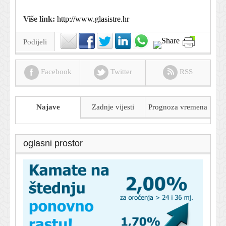
Više link:
http://www.glasistre.hr
Podijeli
Facebook
Twitter
RSS
Najave
Zadnje vijesti
Prognoza
vremena
oglasni prostor