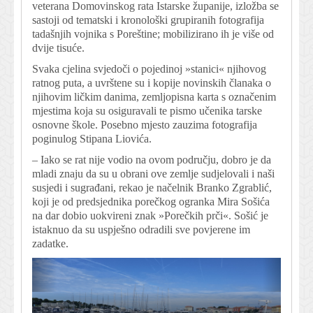
veterana Domovinskog rata Istarske županije, izložba se
sastoji od tematski i kronološki grupiranih fotografija
tadašnjih vojnika s Poreštine; mobilizirano ih je više od
dvije tisuće.
Svaka cjelina svjedoči o pojedinoj »stanici« njihovog
ratnog puta, a uvrštene su i kopije novinskih članaka o
njihovim ličkim danima, zemljopisna karta s označenim
mjestima koja su osiguravali te pismo učenika tarske
osnovne škole. Posebno mjesto zauzima fotografija
poginulog Stipana Liovića.
– Iako se rat nije vodio na ovom području, dobro je da
mladi znaju da su u obrani ove zemlje sudjelovali i naši
susjedi i sugrađani, rekao je načelnik Branko Zgrablić,
koji je od predsjednika porečkog ogranka Mira Sošića
na dar dobio uokvireni znak »Porečkih prči«. Sošić je
istaknuo da su uspješno odradili sve povjerene im
zadatke.