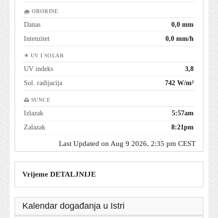
🌧 OBORINE
Danas
0,0 mm
Intenzitet
0,0 mm/h
☀ UV I SOLAR
UV indeks
3,8
Sol. radijacija
742 W/m²
🌅 SUNCE
Izlazak
5:57am
Zalazak
8:21pm
Last Updated on Aug 9 2026, 2:35 pm CEST
Vrijeme DETALJNIJE
Kalendar događanja u Istri