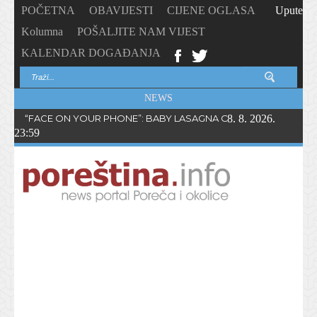
POČETNA
OBAVIJESTI
CIJENE OGLASA
Upute
Kolumna
POŠALJITE NAM VIJEST
KALENDAR DOGAĐANJA
NEWS
“FACE ON YOUR PHONE”: BABY LASAGNA OBJAVIO NOVI SING
8. 8. 2026.
23:59