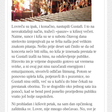
Lovreču su ipak, i konačno, nastupili Gustafi. I to na
nesvakidašnji način, tražeći »pauze« u kišnoj večeri.
Naime, sunce i kiša su se u subotu čitavog dana
strelovito izmjenjivali pa se fešta našla pod velikim
znakom pitanja. Nešto prije deset sati činilo se da od
koncerta neće biti ništa, no kiša je iznenada prestala te
su Gustafi izašli na binu, na oduševljenje publike.
Hirovito im je vrijeme dopustilo gotovo sat vremena
svirke, a ni ovaj put nisu razočarali energijom i
entuzijazmom, stvorivši odličan štimung. Potom se
ponovno uplela kiša, potjeravši ih s pozornice, no
Gustafi nisu otišli, već su u kafiću do bine čekali na
prestanak oborina. To se dogodilo oko jednog sata iza
ponoći, kad se bend pred ponešto prorijeđenu publiku
vratio još bolje raspoložen.
Ni prohladan i kišovit petak, na sam dan općinskog
zaštitnika sv. Lovre, nije mnogo obećavao. No, sve je