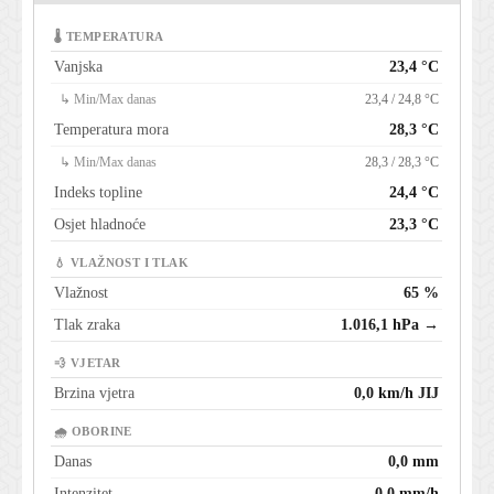
🌡 TEMPERATURA
Vanjska
23,4 °C
↳ Min/Max danas
23,4 / 24,8 °C
Temperatura mora
28,3 °C
↳ Min/Max danas
28,3 / 28,3 °C
Indeks topline
24,4 °C
Osjet hladnoće
23,3 °C
💧 VLAŽNOST I TLAK
Vlažnost
65 %
Tlak zraka
1.016,1 hPa →
💨 VJETAR
Brzina vjetra
0,0 km/h JIJ
🌧 OBORINE
Danas
0,0 mm
Intenzitet
0,0 mm/h