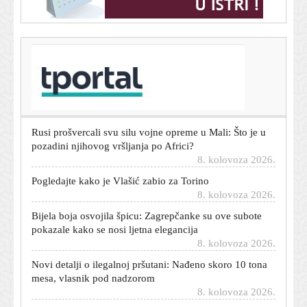
T-portal.hr
Lokomotiva vodi protiv Gorice, pogledajte golove i sve
prilike
8. kolovoza 2026.
Rusi prošvercali svu silu vojne opreme u Mali: Što je u
pozadini njihovog vršljanja po Africi?
8. kolovoza 2026.
Pogledajte kako je Vlašić zabio za Torino
8. kolovoza 2026.
Bijela boja osvojila špicu: Zagrepčanke su ove subote
pokazale kako se nosi ljetna elegancija
8. kolovoza 2026.
Novi detalji o ilegalnoj pršutani: Nađeno skoro 10 tona
mesa, vlasnik pod nadzorom
8. kolovoza 2026.
Povratak sa stilom: Pogledajte kako je Lokomotiva