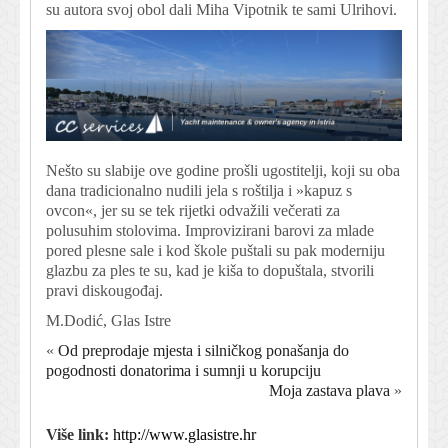
su autora svoj obol dali Miha Vipotnik te sami Ulrihovi.
Nešto su slabije ove godine prošli ugostitelji, koji su oba
dana tradicionalno nudili jela s roštilja i »kapuz s
ovcon«, jer su se tek rijetki odvažili večerati za
polusuhim stolovima. Improvizirani barovi za mlade
pored plesne sale i kod škole puštali su pak moderniju
glazbu za ples te su, kad je kiša to dopuštala, stvorili
pravi diskougođaj.
M.Dodić, Glas Istre
«
Od preprodaje mjesta i silničkog ponašanja do
pogodnosti donatorima i sumnji u korupciju
Moja zastava plava
»
Više link:
http://www.glasistre.hr