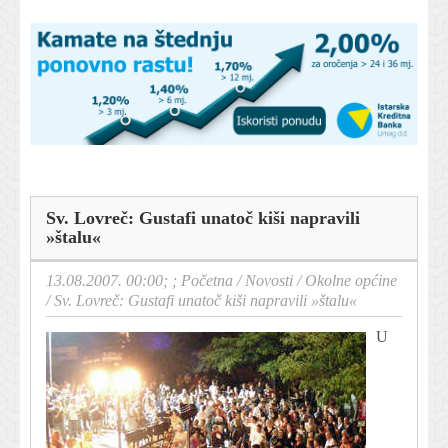
Sv. Lovreč: Gustafi unatoč kiši napravili
»štalu«
13.08.2007. 00:00; ;
Početna
/
Novosti
/
Okolne općine
/
Sv. Lovreč: Gustafi unatoč kiši napravili »štalu«
U