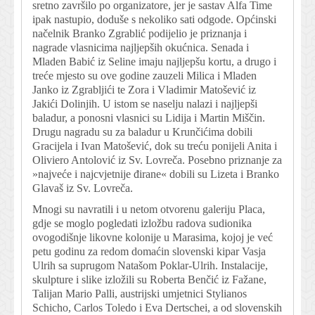
sretno završilo po organizatore, jer je sastav Alfa Time
ipak nastupio, doduše s nekoliko sati odgode. Općinski
načelnik Branko Zgrablić podijelio je priznanja i
nagrade vlasnicima najljepših okućnica. Senada i
Mladen Babić iz Seline imaju najljepšu kortu, a drugo i
treće mjesto su ove godine zauzeli Milica i Mladen
Janko iz Zgrabljići te Zora i Vladimir Matošević iz
Jakići Dolinjih. U istom se naselju nalazi i najljepši
baladur, a ponosni vlasnici su Lidija i Martin Miščin.
Drugu nagradu su za baladur u Krunčićima dobili
Gracijela i Ivan Matošević, dok su treću ponijeli Anita i
Oliviero Antolović iz Sv. Lovreča. Posebno priznanje za
»najveće i najcvjetnije đirane« dobili su Lizeta i Branko
Glavaš iz Sv. Lovreča.
Mnogi su navratili i u netom otvorenu galeriju Placa,
gdje se moglo pogledati izložbu radova sudionika
ovogodišnje likovne kolonije u Marasima, kojoj je već
petu godinu za redom domaćin slovenski kipar Vasja
Ulrih sa suprugom Natašom Poklar-Ulrih. Instalacije,
skulpture i slike izložili su Roberta Benčić iz Fažane,
Talijan Mario Palli, austrijski umjetnici Stylianos
Schicho, Carlos Toledo i Eva Dertschei, a od slovenskih