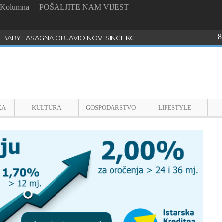
Kolumna
POŠALJITE NAM VIJEST
8
: BABY LASAGNA OBJAVIO NOVI SINGL KOJI PROGOVARA O BULLYI
KA
KULTURA
GOSPODARSTVO
LIFESTYLE