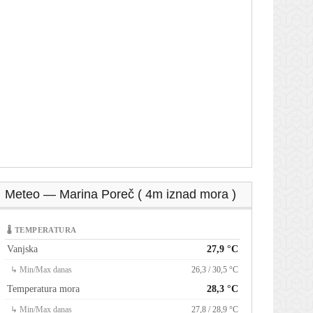
Meteo — Marina Poreč ( 4m iznad mora )
🌡 TEMPERATURA
Vanjska
27,9 °C
↳ Min/Max danas
26,3 / 30,5 °C
Temperatura mora
28,3 °C
↳ Min/Max danas
27,8 / 28,9 °C