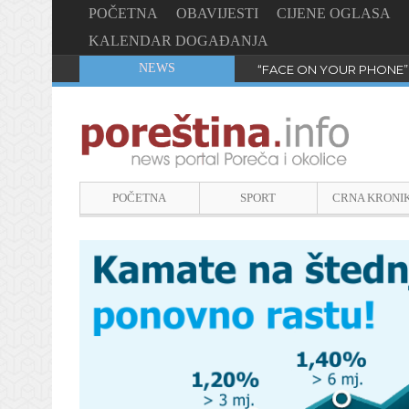
POČETNA
OBAVIJESTI
CIJENE OGLASA
KALENDAR DOGAĐANJA
NEWS
“FACE ON YOUR PHONE”
POČETNA
SPORT
CRNA KRONI