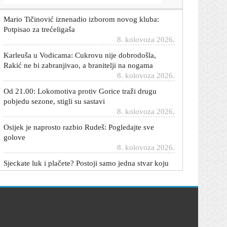
Mario Tičinović iznenadio izborom novog kluba:
Potpisao za trećeligaša
8. kolovoza 2026.
Karleuša u Vodicama: Cukrovu nije dobrodošla,
Rakić ne bi zabranjivao, a branitelji na nogama
8. kolovoza 2026.
Od 21.00: Lokomotiva protiv Gorice traži drugu
pobjedu sezone, stigli su sastavi
8. kolovoza 2026.
Osijek je naprosto razbio Rudeš: Pogledajte sve
golove
8. kolovoza 2026.
Sjeckate luk i plačete? Postoji samo jedna stvar koju
trebate napraviti prije nego što uzmete nož u ruke
8. kolovoza 2026.
Hrvatska u Zagrebu nakon drame svladala Srbiju za
finale Svjetskog prvenstva
8. kolovoza 2026.
Sopić nakon teškog poraza od Dinama stigao do