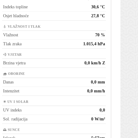
Indeks topline
30,6 °C
Osjet hladnoće
27,8 °C
💧 VLAŽNOST I TLAK
Vlažnost
70 %
Tlak zraka
1.015,4 hPa
💨 VJETAR
Brzina vjetra
0,0 km/h Z
🌧 OBORINE
Danas
0,0 mm
Intenzitet
0,0 mm/h
☀ UV I SOLAR
UV indeks
0,0
Sol. radijacija
0 W/m²
🌅 SUNCE