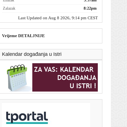
Izlazak
5:57am
Zalazak
8:22pm
Last Updated on Aug 8 2026, 9:14 pm CEST
Vrijeme DETALJNIJE
Kalendar događanja u Istri
T-portal.hr
Motociklist poginuo na Učki: Promet u prekidu
8. kolovoza 2026.