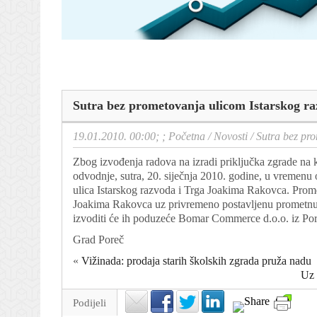
Sutra bez prometovanja ulicom Istarskog r
19.01.2010. 00:00; ;
Početna
/
Novosti
/
Sutra bez pr
Zbog izvođenja radova na izradi priključka zgrade na k
odvodnje, sutra, 20. siječnja 2010. godine, u vremenu 
ulica Istarskog razvoda i Trga Joakima Rakovca. Prom
Joakima Rakovca uz privremeno postavljenu prometnu si
izvoditi će ih poduzeće Bomar Commerce d.o.o. iz Por
Grad Poreč
«
Vižinada: prodaja starih školskih zgrada pruža nadu
Uz 
Podijeli